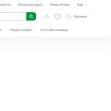
ецепты
Бонусная карта
Наши аптеки
Еще
Корзина
я
Уход за кожей
Сон и бессонница