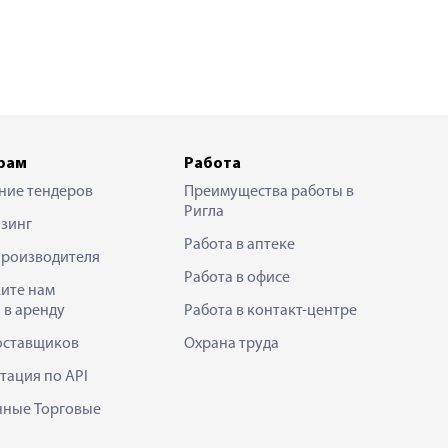
рам
Работа
ние тендеров
Преимущества работы в
Ригла
зинг
Работа в аптеке
производителя
Работа в офисе
ите нам
 в аренду
Работа в контакт-центре
оставщиков
Охрана труда
тация по API
нные Торговые