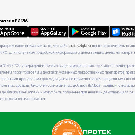
жение РИГЛА
Обращаем ваше внимание на то, что сайт
saratov.rigla.ru
носит исключительно инф
К РФ. Для получения подробной информации о действующих ценах на товар и 
ода № 697 "Об утверждении Правил выдачи разрешения на осуществление роз
ления такой торговли и доставки указанных лекарственных препаратов граж
твенными препаратами для медицинского применения дистанционным способом
венных средств, биологически активных добавок (БАДов), медицинских издел
 до ближайшей аптеки и могут быть получены при наличии действующего рец
ыть ограничен или изменен