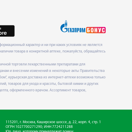
ормационный характер и ни при каких условиях не является
наличии товара в конкретной аптеке, пожалуйста, обращайтесь
ничной торговли лекарственными препаратами для
данам и внесении изменений в некоторые акты Правительства
", курьерская доставка из интернет-аптеки возможна только
ий, товаров для ухода и красоты, бытовой химии и других
епта, оформленного врачом. Ассортимент товаров,
115201, г. Москва, Каширское шоссе, д. 22, корп. 4, стр. 1
ОГРН 1027700271290; ИНН 7724211288
Юр. лицо, которому принадлежит домен: