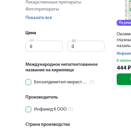
Лекарственные препараты
Фитопрепараты
Показать все
По рец
Цена
Окоми
глазн
от
до
назаль
Инфаме
В налич
Международное непатентованное
444
название на кириллице
Бензилдиметил-миристоиламино-пропиламмония хлорида моногидрат
(1)
Производитель
Инфамед К ООО
(1)
Страна производства