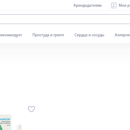
Арендодателям
Мои р
рекомендует
Простуда и грипп
Сердце и сосуды
Аллерги