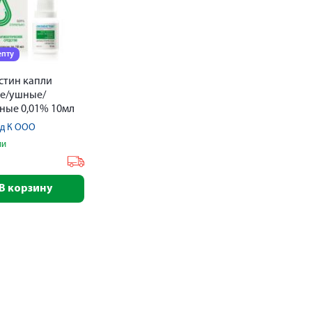
епту
стин капли
ые/ушные/
ные 0,01% 10мл
д К ООО
ии
₽
В корзину