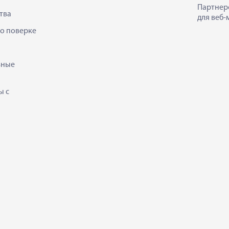
Партнер
тва
для веб-
 о поверке
ьные
ы с