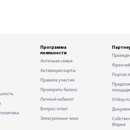
Программа
Партне
лояльности
Проведе
Аптечная семья
Франчай
Активация карты
Портал 
Правила участия
Предлож
Проверить баланс
площади
ьность
Личный кабинет
Отбор п
в
Вопрос-ответ
Докумен
политика
Электронные чеки
Собстве
е
Марки