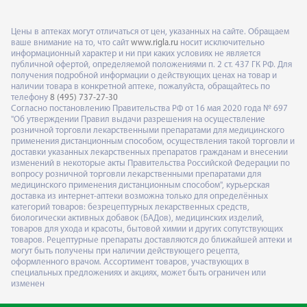
Цены в аптеках могут отличаться от цен, указанных на сайте. Обращаем
ваше внимание на то, что сайт
www.rigla.ru
носит исключительно
информационный характер и ни при каких условиях не является
публичной офертой, определяемой положениями п. 2 ст. 437 ГК РФ. Для
получения подробной информации о действующих ценах на товар и
наличии товара в конкретной аптеке, пожалуйста, обращайтесь по
телефону
8 (495) 737-27-30
Согласно постановлению Правительства РФ от 16 мая 2020 года № 697
"Об утверждении Правил выдачи разрешения на осуществление
розничной торговли лекарственными препаратами для медицинского
применения дистанционным способом, осуществления такой торговли и
доставки указанных лекарственных препаратов гражданам и внесении
изменений в некоторые акты Правительства Российской Федерации по
вопросу розничной торговли лекарственными препаратами для
медицинского применения дистанционным способом", курьерская
доставка из интернет-аптеки возможна только для определённых
категорий товаров: безрецептурных лекарственных средств,
биологически активных добавок (БАДов), медицинских изделий,
товаров для ухода и красоты, бытовой химии и других сопутствующих
товаров. Рецептурные препараты доставляются до ближайшей аптеки и
могут быть получены при наличии действующего рецепта,
оформленного врачом. Ассортимент товаров, участвующих в
специальных предложениях и акциях, может быть ограничен или
изменен