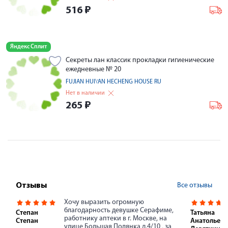
516
₽
Яндекс Сплит
Секреты лан классик прокладки гигиенические
ежедневные № 20
FUJIAN HUI\'AN HECHENG HOUSE RU
Нет в наличии
265
₽
Все отзывы
Отзывы
Хочу выразить огромную
благодарность девушке Серафиме,
Степан
Татьяна
работнику аптеки в г. Москве, на
Степан
Анатольевн
улице Большая Полянка д.4/10 , за