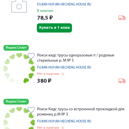
FUJIAN HUI\'AN HECHENG HOUSE RU
В наличии
78,5
₽
Купить в 1 клик
Яндекс Сплит
Рокси кидс трусы одноразовые п / родовые
стерильные р. М № 5
FUJIAN HUI\'AN HECHENG HOUSE RU
Нет в наличии
380
₽
Яндекс Сплит
Рокси Кидс трусы со встроенной прокладкой для
рожениц р.М № 3
FUJIAN HUI\'AN HECHENG HOUSE RU
Нет в наличии