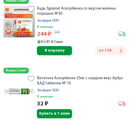
Яндекс Сплит
Будь Здоров! Аскорбинка со вкусом малины
порошок №30
Экофарм ООО
В наличии
349
244
₽
4 ×
61
В Сплит
В корзину
от
138
Яндекс Сплит
Витатека Аскорбинка 25мг с сахаром вкус Арбуз
БАД таблетки № 10
Экофарм ООО
В наличии
32
₽
Купить в 1 клик