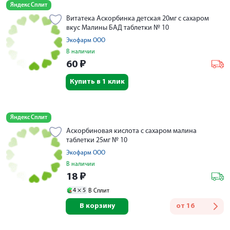
Яндекс Сплит
Витатека Аскорбинка детская 20мг с сахаром
вкус Малины БАД таблетки № 10
Экофарм ООО
В наличии
60
₽
Купить в 1 клик
Яндекс Сплит
Аскорбиновая кислота с сахаром малина
таблетки 25мг № 10
Экофарм ООО
В наличии
18
₽
4 ×
5
В Сплит
В корзину
от
16