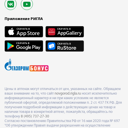
Приложение РИГЛА
Цены в аптеках могут отличаться от цен, указанных на сайте. Обращаем
ваше внимание на то, что сайт
novgorod.rigla.ru
носит исключительно
информационный характер и ни при каких условиях не является
публичной офертой, определяемой положениями п. 2 ст. 437 ГК РФ. Для
получения подробной информации о действующих ценах на товар и
наличии товара в конкретной аптеке, пожалуйста, обращайтесь по
телефону
8 (495) 737-27-30
Согласно постановлению Правительства РФ от 16 мая 2020 года № 697
"Об утверждении Правил выдачи разрешения на осуществление