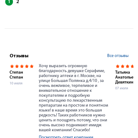
1
2
Все отзывы
Отзывы
Хочу выразить огромную
благодарность девушке Серафиме,
Степан
Татьяна
работнику аптеки в г. Москве, на
Степан
Анатольевн
улице Большая Полянка д.4/10 , за
Девяткина
10 июля
очень вежливое, терпеливое и
07 июля
внимательное отношение к
покупателям и подробную
консультацию по лекарственным
препаратам на простом и понятном
языке! в наше время это большая
редкость! Таких работников нужно
ценить и поощрять потому, что они
очень высоко поднимают имидж
вашей компании! Спасибо!
Посмотреть ответ компании