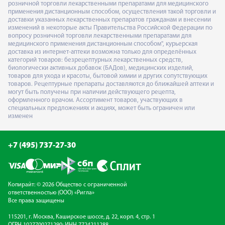
розничной торговли лекарственными препаратами для медицинского
применения дистанционным способом, осуществления такой торговли и
доставки указанных лекарственных препаратов гражданам и внесении
изменений в некоторые акты Правительства Российской Федерации по
вопросу розничной торговли лекарственными препаратами для
медицинского применения дистанционным способом", курьерская
доставка из интернет-аптеки возможна только для определённых
категорий товаров: безрецептурных лекарственных средств,
биологически активных добавок (БАДов), медицинских изделий,
товаров для ухода и красоты, бытовой химии и других сопутствующих
товаров. Рецептурные препараты доставляются до ближайшей аптеки и
могут быть получены при наличии действующего рецепта,
оформленного врачом. Ассортимент товаров, участвующих в
специальных предложениях и акциях, может быть ограничен или
изменен
+7 (495) 737-27-30
Копирайт: © 2026 Общество с ограниченной
ответственностью (ООО) «Ригла»
Все права защищены
115201, г. Москва, Каширское шоссе, д. 22, корп. 4, стр. 1