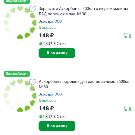
Яндекс Сплит
Здравсити Аскорбинка 500мг со вкусом малины
БАД порошок в пак. № 30
Экофарм ООО
В наличии
148
₽
4 ×
37
В Сплит
В корзину
Яндекс Сплит
Аскорбинка порошок для раствора лимон 500мг
№ 30
Экофарм ООО
В наличии
148
₽
4 ×
37
В Сплит
В корзину