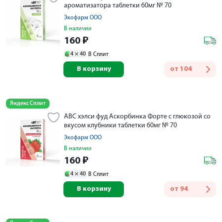
ароматизатора таблетки 60мг № 70
Экофарм ООО
В наличии
160
₽
4 ×
40
В Сплит
В корзину
от
104
Яндекс Сплит
АВС хэлси фуд Аскорбинка Форте с глюкозой со
вкусом клубники таблетки 60мг № 70
Экофарм ООО
В наличии
160
₽
4 ×
40
В Сплит
В корзину
от
94