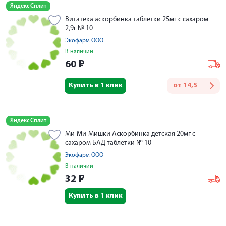
Яндекс Сплит
Витатека аскорбинка таблетки 25мг с сахаром
2,9г № 10
Экофарм ООО
В наличии
60
₽
Купить в 1 клик
от
14,5
Яндекс Сплит
Ми-Ми-Мишки Аскорбинка детская 20мг с
сахаром БАД таблетки № 10
Экофарм ООО
В наличии
32
₽
Купить в 1 клик