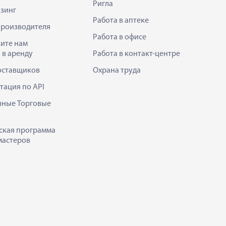
Ригла
зинг
Работа в аптеке
производителя
Работа в офисе
ите нам
 в аренду
Работа в контакт-центре
оставщиков
Охрана труда
тация по API
нные Торговые
ская программа
мастеров