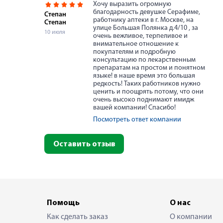
Хочу выразить огромную
благодарность девушке Серафиме,
Степан
работнику аптеки в г. Москве, на
Степан
улице Большая Полянка д.4/10 , за
10 июля
очень вежливое, терпеливое и
внимательное отношение к
покупателям и подробную
консультацию по лекарственным
препаратам на простом и понятном
языке! в наше время это большая
редкость! Таких работников нужно
ценить и поощрять потому, что они
очень высоко поднимают имидж
вашей компании! Спасибо!
Посмотреть ответ компании
Оставить отзыв
Помощь
О нас
Как сделать заказ
О компании