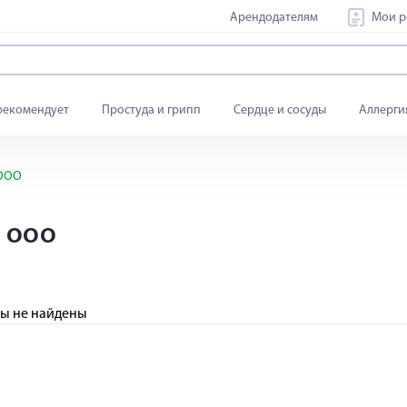
Арендодателям
Мои р
рекомендует
Простуда и грипп
Сердце и сосуды
Аллерги
 ООО
 ООО
ы не найдены