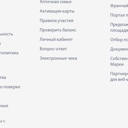
Аптечная семья
Франчай
Активация карты
Портал 
Правила участия
Предлож
Проверить баланс
площади
ьность
Личный кабинет
Отбор п
в
Вопрос-ответ
Докумен
политика
Электронные чеки
Собстве
е
Марки
Партнер
тва
для веб-
 о поверке
ьные
ы с