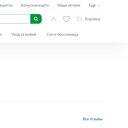
ецепты
Бонусная карта
Наши аптеки
Еще
Корзина
я
Уход за кожей
Сон и бессонница
Все отзывы