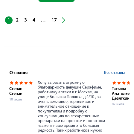
...
1
2
3
4
17
Все отзывы
Отзывы
Хочу выразить огромную
благодарность девушке Серафиме,
Степан
Татьяна
работнику аптеки в г. Москве, на
Степан
Анатольевн
улице Большая Полянка д.4/10 , за
Девяткина
10 июля
очень вежливое, терпеливое и
07 июля
внимательное отношение к
покупателям и подробную
консультацию по лекарственным
препаратам на простом и понятном
языке! в наше время это большая
редкость! Таких работников нужно