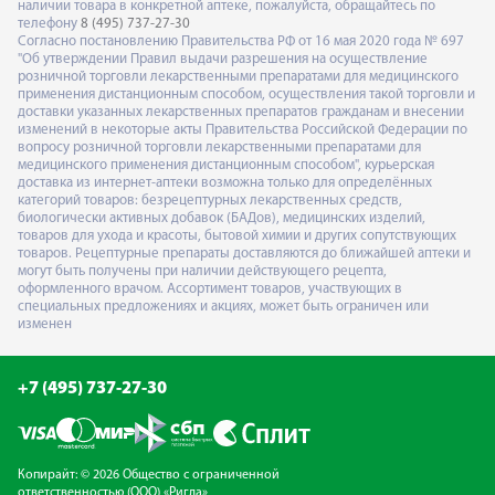
наличии товара в конкретной аптеке, пожалуйста, обращайтесь по
телефону
8 (495) 737-27-30
Согласно постановлению Правительства РФ от 16 мая 2020 года № 697
"Об утверждении Правил выдачи разрешения на осуществление
розничной торговли лекарственными препаратами для медицинского
применения дистанционным способом, осуществления такой торговли и
доставки указанных лекарственных препаратов гражданам и внесении
изменений в некоторые акты Правительства Российской Федерации по
вопросу розничной торговли лекарственными препаратами для
медицинского применения дистанционным способом", курьерская
доставка из интернет-аптеки возможна только для определённых
категорий товаров: безрецептурных лекарственных средств,
биологически активных добавок (БАДов), медицинских изделий,
товаров для ухода и красоты, бытовой химии и других сопутствующих
товаров. Рецептурные препараты доставляются до ближайшей аптеки и
могут быть получены при наличии действующего рецепта,
оформленного врачом. Ассортимент товаров, участвующих в
специальных предложениях и акциях, может быть ограничен или
изменен
+7 (495) 737-27-30
Копирайт: © 2026 Общество с ограниченной
ответственностью (ООО) «Ригла»