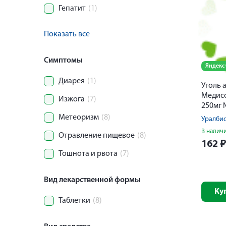
Гепатит
(1)
Показать все
Симптомы
Яндекс
Диарея
(1)
Уголь 
Медисо
Изжога
(7)
250мг 
Метеоризм
(8)
В налич
Отравление пищевое
(8)
162
Тошнота и рвота
(7)
Вид лекарственной формы
Ку
Таблетки
(8)