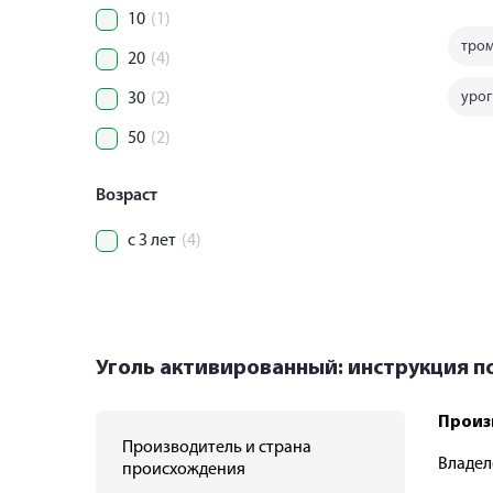
10
(1)
тром
20
(4)
уро
30
(2)
50
(2)
Возраст
с 3 лет
(4)
Уголь активированный: инструкция 
Произ
Производитель и страна
Владел
происхождения