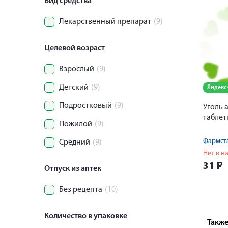
Вид средства
Лекарственный препарат
(9)
Целевой возраст
Взрослый
(9)
Детский
(9)
Яндекс
Подростковый
(9)
Уголь 
таблет
Пожилой
(9)
Средний
(9)
Нет в н
31
₽
Отпуск из аптек
Без рецепта
(10)
Количество в упаковке
Также