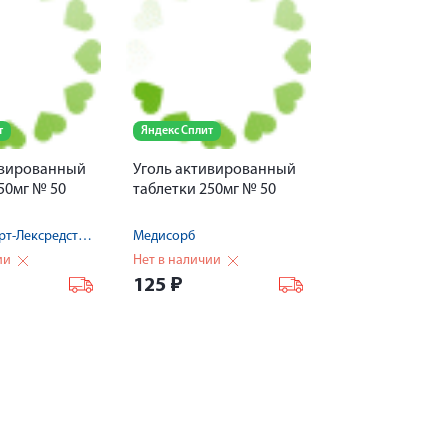
т
Яндекс Сплит
ивированный
Уголь активированный
50мг № 50
таблетки 250мг № 50
Фармстандарт-Лексредства ОАО
Медисорб
ии
Нет в наличии
125
₽