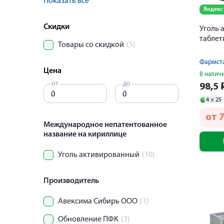
Показать все
Яндекс
Скидки
Уголь 
таблет
Товары со скидкой
(5)
Цена
В налич
от
до
98,5
4 ×
25
от
7
Международное непатентованное
название на кириллице
Уголь активированный
(10)
Производитель
Авексима Сибирь ООО
(1)
Обновление ПФК
(3)