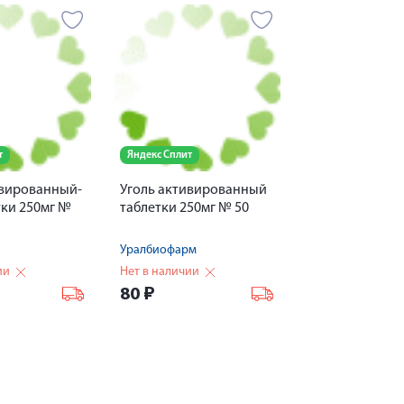
т
Яндекс Сплит
ивированный-
Уголь активированный
тки 250мг №
таблетки 250мг № 50
Уралбиофарм
ии
Нет в наличии
80
₽