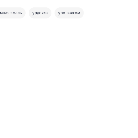
умная эмаль
урдокса
уро-ваксом