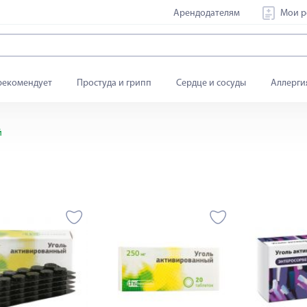
Арендодателям
Мои р
рекомендует
Простуда и грипп
Сердце и сосуды
Аллерги
й