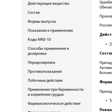
Уралби
Действующее вещество
Обновл
Состав
Произв
Формы выпуска
Россия
Показания к применению
Дейст
Коды МКБ-10
У
Способы применения и
Соста
дозировка
Передозировка
Препар
Активн
Противопоказания
Вспомо
Побочные действия
Формы
Применение при беременности
Препар
и кормлении грудью
Т
Фармакологическое действие
Показ