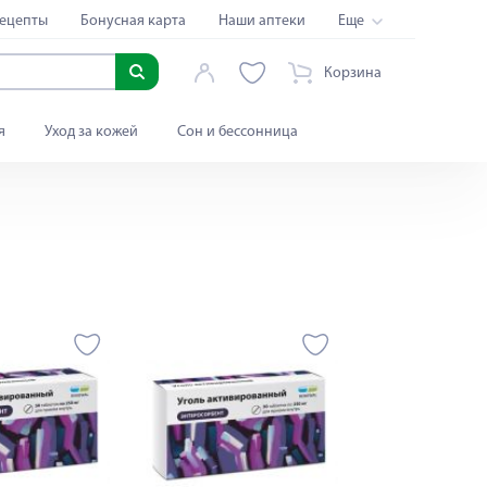
ецепты
Бонусная карта
Наши аптеки
Еще
Корзина
я
Уход за кожей
Сон и бессонница