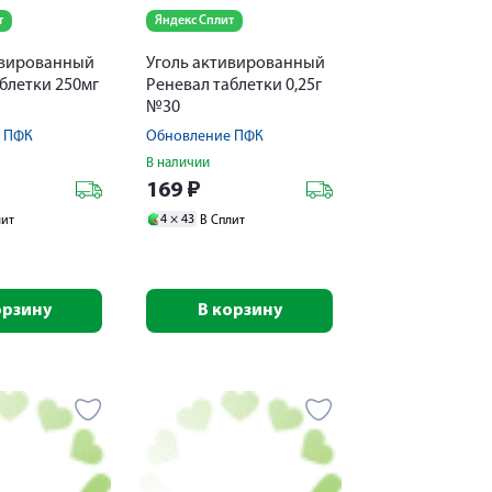
т
Яндекс Сплит
ивированный
Уголь активированный
блетки 250мг
Реневал таблетки 0,25г
№30
 ПФК
Обновление ПФК
В наличии
169
₽
4 ×
43
лит
В Сплит
орзину
В корзину