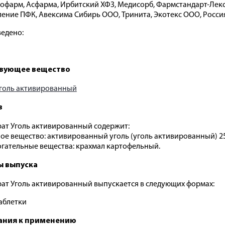
офарм, Асфарма, Ирбитский ХФЗ, Медисорб, Фармстандарт-Лек
ение ПФК, Авексима Сибирь ООО, Тринита, Экотекс ООО, Росси
едено:
вующее вещество
голь активированный
в
ат Уголь активированный содержит:
ое вещество: активированный уголь (уголь активированный) 25
гательные вещества: крахмал картофельный.
 выпуска
ат Уголь активированный выпускается в следующих формах:
аблетки
ания к применению