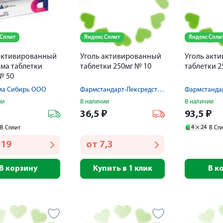
 Сплит
Яндекс Сплит
Яндекс Спли
активированный
Уголь активированный
Уголь акт
ма таблетки
таблетки 250мг № 10
таблетки 2
№ 50
ма Сибирь ООО
Фармстандарт-Лексредства ОАО
ии
В наличии
В наличии
₽
36,5
₽
93,5
₽
4 ×
24
В Сплит
В Сп
119
от
7,3
В корзину
Купить в 1 клик
В к