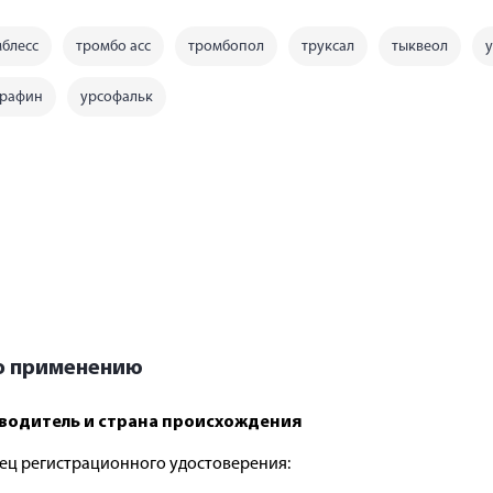
блесс
тромбо асс
тромбопол
труксал
тыквеол
графин
урсофальк
по применению
водитель и страна происхождения
ец регистрационного удостоверения: