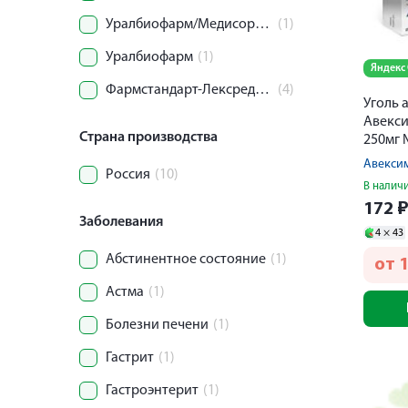
Уралбиофарм/Медисорб АО
(1)
Уралбиофарм
(1)
Яндекс
Фармстандарт-Лексредства ОАО
(4)
Уголь 
Авекси
Страна производства
250мг 
Авекси
Россия
(10)
В налич
172
Заболевания
4 ×
43
Абстинентное состояние
(1)
от
Астма
(1)
Болезни печени
(1)
Гастрит
(1)
Гастроэнтерит
(1)