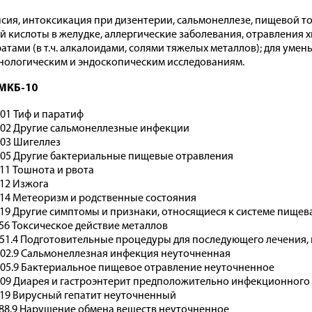
сия, интоксикация при дизентерии, сальмонеллезе, пищевой т
й кислоты в желудке, аллергические заболевания, отравления
атами (в т.ч. алкалоидами, солями тяжелых металлов); для уме
нологическим и эндоскопическим исследованиям.
МКБ-10
01 Тиф и паратиф
02 Другие сальмонеллезные инфекции
03 Шигеллез
05 Другие бактериальные пищевые отравления
11 Тошнота и рвота
12 Изжога
14 Метеоризм и родственные состояния
19 Другие симптомы и признаки, относящиеся к системе пище
56 Токсическое действие металлов
51.4 Подготовительные процедуры для последующего лечения, 
02.9 Сальмонеллезная инфекция неуточненная
05.9 Бактериальное пищевое отравление неуточненное
09 Диарея и гастроэнтерит предположительно инфекционного
19 Вирусный гепатит неуточненный
88.9 Нарушение обмена веществ неуточненное