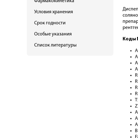
Фармакокинетика
Диспеп
Условия хранения
соляно
препар
Срок годности
рентге
Особые указания
Коды 
Список литературы
A
A
A
A
R
R
R
R
T
Z
A
A
A
B
E