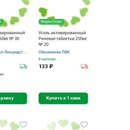
т
Яндекс Сплит
ивированный
Уголь активированный
50мг № 30
Реневал таблетки 250мг
№ 20
Фармстандарт-Лексредства ОАО
Обновление ПФК
В наличии
133
₽
лит
орзину
Купить в 1 клик