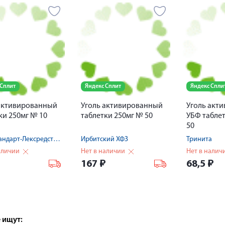
 Сплит
Яндекс Сплит
Яндекс Спли
активированный
Уголь активированный
Уголь акт
ки 250мг № 10
таблетки 250мг № 50
УБФ табле
50
Фармстандарт-Лексредства ОАО
Ирбитский ХФЗ
Тринита
аличии
Нет в наличии
Нет в налич
167
₽
68,5
₽
 ищут: