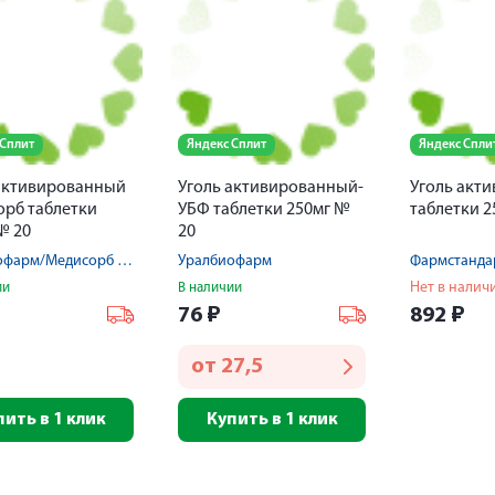
 Сплит
Яндекс Сплит
Яндекс Спли
активированный
Уголь активированный-
Уголь акт
рб таблетки
УБФ таблетки 250мг №
таблетки 2
№ 20
20
Уралбиофарм/Медисорб АО
Уралбиофарм
Нет в налич
ии
В наличии
₽
76
₽
892
₽
от
27,5
пить в 1 клик
Купить в 1 клик