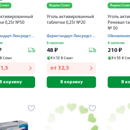
 Сплит
Яндекс Сплит
Яндекс Спли
активированный
Уголь активированный
Уголь акт
ки 0,25г №50
таблетки 0,25г №20
Реневал та
№ 50
Фармстандарт-Лексредства ОАО
Фармстандарт-Лексредства ОАО
Обновление
ии
В наличии
В наличии
₽
48
₽
210
₽
4 ×
12
4 ×
53
В Сплит
В Сплит
В Сп
1,5
от
32,5
В корзину
В корзину
В к