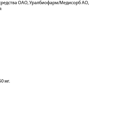
средства ОАО, Уралбиофарм/Медисорб АО,
я
0 мг.