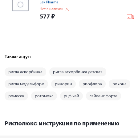
Lek Pharma
Нет в наличии
577
₽
Также ищут:
ригла аскорбинка
ригла аскорбинка детская
ригла модельформ
ринорин
риофлора
рокона
ромесек
ротомокс
рцф чай
сайленс форте
Рисполюкс: инструкция по применению