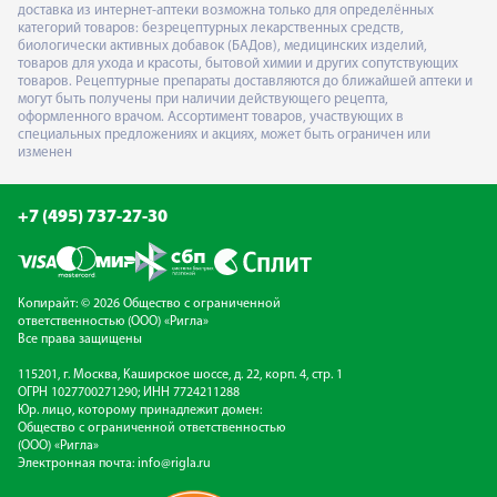
доставка из интернет-аптеки возможна только для определённых
категорий товаров: безрецептурных лекарственных средств,
биологически активных добавок (БАДов), медицинских изделий,
товаров для ухода и красоты, бытовой химии и других сопутствующих
товаров. Рецептурные препараты доставляются до ближайшей аптеки и
могут быть получены при наличии действующего рецепта,
оформленного врачом. Ассортимент товаров, участвующих в
специальных предложениях и акциях, может быть ограничен или
изменен
+7 (495) 737-27-30
Копирайт: © 2026 Общество с ограниченной
ответственностью (ООО) «Ригла»
Все права защищены
115201, г. Москва, Каширское шоссе, д. 22, корп. 4, стр. 1
ОГРН 1027700271290; ИНН 7724211288
Юр. лицо, которому принадлежит домен:
Общество с ограниченной ответственностью
(ООО) «Ригла»
Электронная почта:
info@rigla.ru