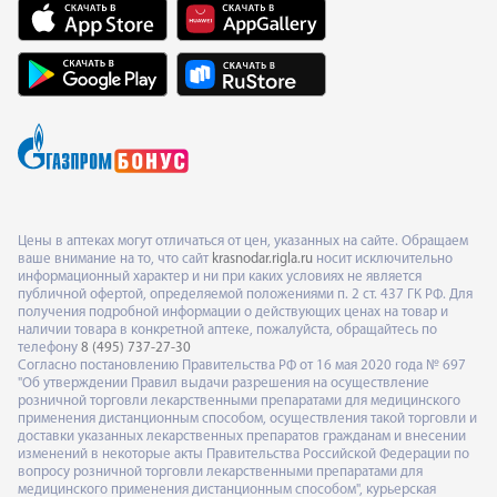
Цены в аптеках могут отличаться от цен, указанных на сайте. Обращаем
ваше внимание на то, что сайт
krasnodar.rigla.ru
носит исключительно
информационный характер и ни при каких условиях не является
публичной офертой, определяемой положениями п. 2 ст. 437 ГК РФ. Для
получения подробной информации о действующих ценах на товар и
наличии товара в конкретной аптеке, пожалуйста, обращайтесь по
телефону
8 (495) 737-27-30
Согласно постановлению Правительства РФ от 16 мая 2020 года № 697
"Об утверждении Правил выдачи разрешения на осуществление
розничной торговли лекарственными препаратами для медицинского
применения дистанционным способом, осуществления такой торговли и
доставки указанных лекарственных препаратов гражданам и внесении
изменений в некоторые акты Правительства Российской Федерации по
вопросу розничной торговли лекарственными препаратами для
медицинского применения дистанционным способом", курьерская