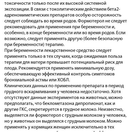
токсичности только после их высокой системной
экспозиции. В связи с токолитическим действием бета2-
адреномиметических препаратов особую осторожность
следует соблюдать во время родов. Формотерол не следует
рекомендовать для применения при беременности и,
особенно, в конце беременности или во время родов. Если
возможно, следует применять другую (более безопасную
при беременности) терапию.
При беременности лекарственное средство следует
применять только в тех случаях, когда ожидаемая польза
терапии для матери превышает потенциальный риск для
плода. Рекомендуется применять минимальную дозу,
обеспечивающую эффективный контроль симптомов
бронхиальной астмы или ХОБЛ.
Клинических данных по применению препарата в период
грудного вскармливания у человека недостаточно. Хотя
отсутствуют данные экспериментов на животных, можно
предполагать, что беклометазона дипропионат, как и
другие ГКС, секретируется в грудное молоко. Неизвестно,
выделяется ли формотерол с грудным молоком у человека,
но у животных он выделялся с грудным молоком. Можно
применять у кормящих женщин исключительно в тех