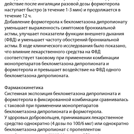
действие после ингаляции разовой дозы формотерола
наступает быстро (в течение 1-3 мин) и продолжается в
течение 12 ч.
Добавление формотерола к беклометазона дипропионату
уменьшает выраженность симптомов бронхиальной
астмы, улучшает показатели функции внешнего дыхания
(ФВД) и уменьшает частоту обострений бронхиальной
астмы. В ходе клинического исследования было показано,
что влияние лекарственного средства на ФВД
соответствует таковому при применении комбинации
монопрепаратов беклометазона дипропионата и
формотерола и превышает воздействие на ФВД одного
беклометазона дипропионата.
Фармакокинетика
Системная экспозиция беклометазона дипропионата и
формотерола в фиксированной комбинации сравнивалась
с таковой при применении монопрепаратов
беклометазона дипропионата и формотерола.
У здоровых добровольцев, принимавших лекарственное
средство однократно (4 дозы по 100/6 мкг) или однократно
беклометазона дипропионат с пропеллентом