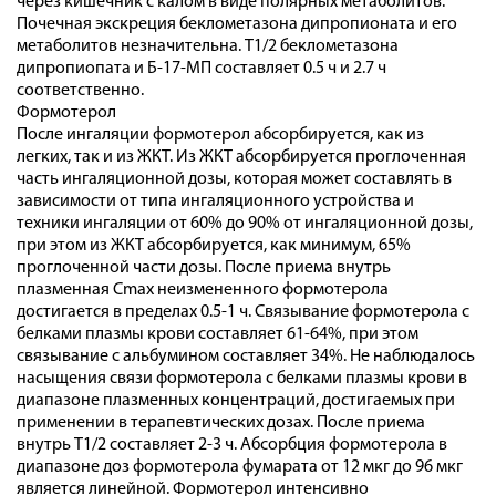
через кишечник с калом в виде полярных метаболитов.
Почечная экскреция беклометазона дипропионата и его
метаболитов незначительна. T1/2 беклометазона
дипропиопата и Б-17-МП составляет 0.5 ч и 2.7 ч
соответственно.
Формотерол
После ингаляции формотерол абсорбируется, как из
легких, так и из ЖКТ. Из ЖКТ абсорбируется проглоченная
часть ингаляционной дозы, которая может составлять в
зависимости от типа ингаляционного устройства и
техники ингаляции от 60% до 90% от ингаляционной дозы,
при этом из ЖКТ абсорбируется, как минимум, 65%
проглоченной части дозы. После приема внутрь
плазменная Cmax неизмененного формотерола
достигается в пределах 0.5-1 ч. Связывание формотерола с
белками плазмы крови составляет 61-64%, при этом
связывание с альбумином составляет 34%. Не наблюдалось
насыщения связи формотерола с белками плазмы крови в
диапазоне плазменных концентраций, достигаемых при
применении в терапевтических дозах. После приема
внутрь T1/2 составляет 2-3 ч. Абсорбция формотерола в
диапазоне доз формотерола фумарата от 12 мкг до 96 мкг
является линейной. Формотерол интенсивно