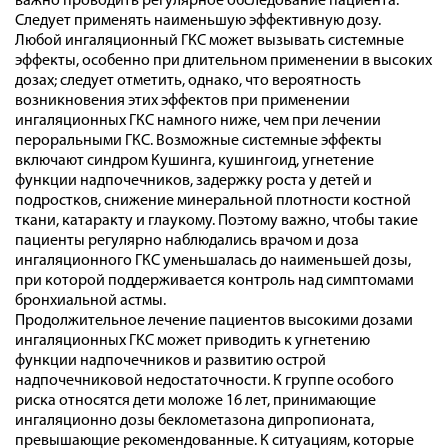
важно проводить регулярное обследование пациента.
Следует применять наименьшую эффективную дозу.
Любой ингаляционный ГКС может вызывать системные
эффекты, особенно при длительном применении в высоких
дозах; следует отметить, однако, что вероятность
возникновения этих эффектов при применении
ингаляционных ГКС намного ниже, чем при лечении
пероральными ГКС. Возможные системные эффекты
включают синдром Кушинга, кушингоид, угнетение
функции надпочечников, задержку роста у детей и
подростков, снижение минеральной плотности костной
ткани, катаракту и глаукому. Поэтому важно, чтобы такие
пациенты регулярно наблюдались врачом и доза
ингаляционного ГКС уменьшалась до наименьшей дозы,
при которой поддерживается контроль над симптомами
бронхиальной астмы.
Продолжительное лечение пациентов высокими дозами
ингаляционных ГКС может приводить к угнетению
функции надпочечников и развитию острой
надпочечниковой недостаточности. К группе особого
риска относятся дети моложе 16 лет, принимающие
ингаляционно дозы беклометазона дипропионата,
превышающие рекомендованные. К ситуациям, которые