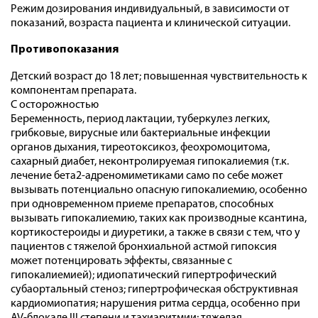
Режим дозирования индивидуальный, в зависимости от
показаний, возраста пациента и клинической ситуации.
Противопоказания
Детский возраст до 18 лет; повышенная чувствительность к
компонентам препарата.
С осторожностью
Беременность, период лактации, туберкулез легких,
грибковые, вирусные или бактериальные инфекции
органов дыхания, тиреотоксикоз, феохромоцитома,
сахарный диабет, неконтролируемая гипокалиемия (т.к.
лечение бета2-адреномиметиками само по себе может
вызывать потенциально опасную гипокалиемию, особенно
при одновременном приеме препаратов, способных
вызывать гипокалиемию, таких как производные ксантина,
кортикостероиды и диуретики, а также в связи с тем, что у
пациентов с тяжелой бронхиальной астмой гипоксия
может потенцировать эффекты, связанные с
гипокалиемией); идиопатический гипертрофический
субаортальный стеноз; гипертрофическая обструктивная
кардиомиопатия; нарушения ритма сердца, особенно при