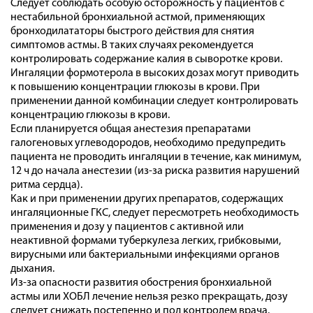
Следует соблюдать особую осторожность у пациентов с
нестабильной бронхиальной астмой, применяющих
бронходилататоры быстрого действия для снятия
симптомов астмы. В таких случаях рекомендуется
контролировать содержание калия в сыворотке крови.
Ингаляции формотерола в высоких дозах могут приводить
к повышению концентрации глюкозы в крови. При
применении данной комбинации следует контролировать
концентрацию глюкозы в крови.
Если планируется общая анестезия препаратами
галогеновых углеводородов, необходимо предупредить
пациента не проводить ингаляции в течение, как минимум,
12 ч до начала анестезии (из-за риска развития нарушений
ритма сердца).
Как и при применении других препаратов, содержащих
ингаляционные ГКС, следует пересмотреть необходимость
применения и дозу у пациентов с активной или
неактивной формами туберкулеза легких, грибковыми,
вирусными или бактериальными инфекциями органов
дыхания.
Из-за опасности развития обострения бронхиальной
астмы или ХОБЛ лечение нельзя резко прекращать, дозу
следует снижать постепенно и под контролем врача.