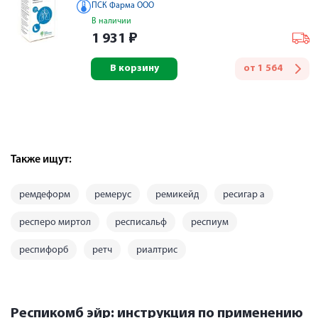
ПСК Фарма ООО
В наличии
1 931
₽
В корзину
от
1 564
Также ищут:
ремдеформ
ремерус
ремикейд
ресигар а
респеро миртол
респисальф
респиум
респифорб
ретч
риалтрис
Респикомб эйр: инструкция по применению