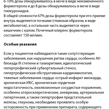
6-10% дозы обнаруживалось в моче в виде неизмененного
формотерола и до 8 дозы обнаруживалось в моче в виде
глюкуронидов.
В общей сложности 67% дозы формотерола при его приеме
внутрь выделяется почками (главным образом, в виде
метаболитов), а остальная часть выделяется через
кишечник с калом. Почечный клиренс формотерола
составляет 150 мл/мин.
Особые указания
Если у пациентов наблюдаются такие сопутствующие
заболевания, как нарушения ритма сердца, особенно AV-
блокада III степени и тахиаритмия, идиопатический
гипертрофический субаортальный стеноз,
гипертрофическая обструктивная кардиомиопатия,
тяжелые заболевания сердца: острый инфаркт миокарда,
хроническая ИБС, хроническая сердечная
недостаточность, окклюзионные сосудистые поражения,
особенно атеросклеротические, аневризма, артериальная
гипертензия, а также гипертрофия предстательной
железы, глаукома, необходимо проявлять особую
осторожность при применении препарата, содержащего