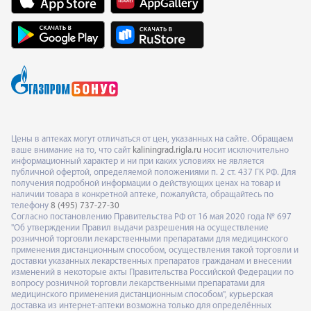
Цены в аптеках могут отличаться от цен, указанных на сайте. Обращаем
ваше внимание на то, что сайт
kaliningrad.rigla.ru
носит исключительно
информационный характер и ни при каких условиях не является
публичной офертой, определяемой положениями п. 2 ст. 437 ГК РФ. Для
получения подробной информации о действующих ценах на товар и
наличии товара в конкретной аптеке, пожалуйста, обращайтесь по
телефону
8 (495) 737-27-30
Согласно постановлению Правительства РФ от 16 мая 2020 года № 697
"Об утверждении Правил выдачи разрешения на осуществление
розничной торговли лекарственными препаратами для медицинского
применения дистанционным способом, осуществления такой торговли и
доставки указанных лекарственных препаратов гражданам и внесении
изменений в некоторые акты Правительства Российской Федерации по
вопросу розничной торговли лекарственными препаратами для
медицинского применения дистанционным способом", курьерская
доставка из интернет-аптеки возможна только для определённых