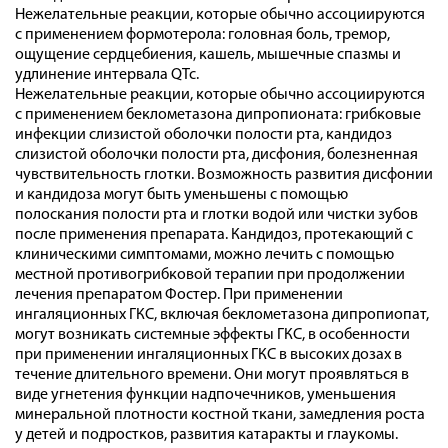
Нежелательные реакции, которые обычно ассоциируются
с применением формотерола: головная боль, тремор,
ощущение сердцебиения, кашель, мышечные спазмы и
удлинение интервала QTc.
Нежелательные реакции, которые обычно ассоциируются
с применением беклометазона дипропионата: грибковые
инфекции слизистой оболочки полости рта, кандидоз
слизистой оболочки полости рта, дисфония, болезненная
чувствительность глотки. Возможность развития дисфонии
и кандидоза могут быть уменьшены с помощью
полоскания полости рта и глотки водой или чистки зубов
после применения препарата. Кандидоз, протекающий с
клиническими симптомами, можно лечить с помощью
местной противогрибковой терапии при продолжении
лечения препаратом Фостер. При применении
ингаляционных ГКС, включая беклометазона дипропиопат,
могут возникать системные эффекты ГКС, в особенности
при применении ингаляционных ГКС в высоких дозах в
течение длительного времени. Они могут проявляться в
виде угнетения функции надпочечников, уменьшения
минеральной плотности костной ткани, замедления роста
у детей и подростков, развития катаракты и глаукомы.