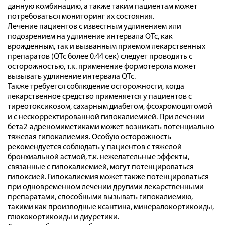
данную комбинацию, а также таким пациентам может
потребоваться мониторинг их состояния.
Лечение пациентов с известным удлинением или
подозрением на удлинение интервала QTc, как
врожденным, так и вызванным приемом лекарственных
препаратов (QTc более 0.44 сек) следует проводить с
осторожностью, т.к. применение формотерола может
вызывать удлинение интервала QTc.
Также требуется соблюдение осторожности, когда
лекарственное средство применяется у пациентов с
тиреотоксикозом, сахарным диабетом, фсохромоцитомой
и с нескорректированной гипокалиемией. При лечении
бета2-адреномиметиками может возникать потенциально
тяжелая гипокалиемия. Особую осторожность
рекомендуется соблюдать у пациентов с тяжелой
бронхиальной астмой, т.к. нежелательные эффекты,
связанные с гипокалиемией, могут потенцироваться
гипоксией. Гипокалиемия может также потенцироваться
при одновременном лечении другими лекарственными
препаратами, способными вызывать гипокалиемию,
такими как производные ксантина, минералокортикоиды,
глюкокортикоиды и диуретики.