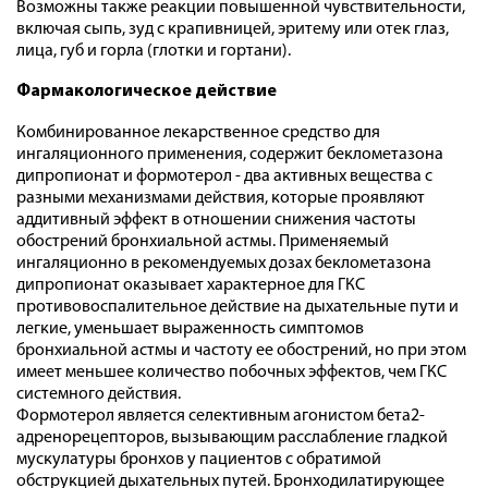
Возможны также реакции повышенной чувствительности,
включая сыпь, зуд с крапивницей, эритему или отек глаз,
лица, губ и горла (глотки и гортани).
Фармакологическое действие
Комбинированное лекарственное средство для
ингаляционного применения, содержит беклометазона
дипропионат и формотерол - два активных вещества с
разными механизмами действия, которые проявляют
аддитивный эффект в отношении снижения частоты
обострений бронхиальной астмы. Применяемый
ингаляционно в рекомендуемых дозах беклометазона
дипропионат оказывает характерное для ГКС
противовоспалительное действие на дыхательные пути и
легкие, уменьшает выраженность симптомов
бронхиальной астмы и частоту ее обострений, но при этом
имеет меньшее количество побочных эффектов, чем ГКС
системного действия.
Формотерол является селективным агонистом бета2-
адренорецепторов, вызывающим расслабление гладкой
мускулатуры бронхов у пациентов с обратимой
обструкцией дыхательных путей. Бронходилатирующее