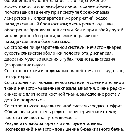
болезненная чувствительность глотки, снижение
эффективности или неэффективность ранее обычно
помогавших пациенту при приступе бронхоспазма
лекарственных препаратов и мероприятий; редко -
парадоксальный бронхоспазм; очень редко - одышка,
обострение бронхиальной астмы. Как и при любой другой
ингаляционной терапии, возможно развитие
парадоксального бронхоспазма.
Со стороны пищеварительной системы: нечасто - диарея,
сухость слизистой оболочки полости рта, диспепсия,
дисфагия, чувство жжения в губах, тошнота, дисгевзия
(извращение вкуса).
Со стороны кожи и подкожных тканей: нечасто - зуд, сыпь,
гипергидроз.
Со стороны костно-мышечной системы и соединительной
ткани: нечасто - мышечные спазмы, миалгия; очень редко -
снижение плотности костной ткани, замедление роста у
детей и подростков.
Со стороны мочевыделительной системы: редко - нефрит.
Общие реакции: очень редко - периферические отеки;
частота неизвестна - утомляемость.
Результаты лабораторных и инструментальных
исследований: нечасто - повышение С-реактивного белка.