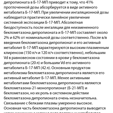
дипропионата в Б-17-МП приводит к тому, что 41%
проглоченной дозы абсорбируется в виде активного
метаболита Б-17-МП. При увеличении ингаляционной дозы
наблюдается практически линейное увеличение
системной экспозиции Б-17-МП. Абсолютная
биодоступность после ингаляции для неизмененного
беклометазона дипропионата и Б-17-МП составляет около
2% и 62% от номинальной дозы соответственно. После в/в
введения беклометазона дипропионат и его активный
метаболит Б-17-МП характеризуются высоким плазменным
клиренсом (150 л/ч и 120 л/ч соответственно), небольшим
Vd в равновесном состоянии в крови у беклометазона
дипропионата (20 л) и большим Vd его активного
метаболита Б-17-МП (42 л). Основным продуктом
метаболизма беклометазона дипропионата является его
активный метаболит Б-17-МП. Менее активными
метаболитами беклометазона дипропионата являются
беклометазона-21-монопропионат (Б-21-МП) и
беклометазон, но их роль в системном действии
беклометазона дипропионата очень незначительна.
Связывание с белками плазмы умеренно высокое.
Основная часть беклометазона дипропионата выводится