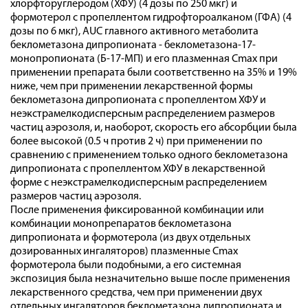
хлорфторуглеродом (ХФУ) (4 дозы по 250 мкг) и
формотерол с пропеллентом гидрофтороалканом (ГФА) (4
дозы по 6 мкг), AUC главного активного метаболита
беклометазона дипропионата - беклометазона-17-
монопропионата (Б-17-МП) и его плазменная Cmax при
применении препарата были соответственно на 35% и 19%
ниже, чем при применении лекарственной формы
беклометазона дипропионата с пропеллентом ХФУ и
неэкстрамелкодисперсным распределением размеров
частиц аэрозоля, и, наоборот, скорость его абсорбции была
более высокой (0.5 ч против 2 ч) при применении по
сравнению с применением только одного беклометазона
дипропионата с пропеллентом ХФУ в лекарственной
форме с неэкстрамелкодисперсным распределением
размеров частиц аэрозоля.
После применения фиксированной комбинации или
комбинации монопрепаратов беклометазона
дипропионата и формотерола (из двух отдельных
дозированных ингаляторов) плазменные Cmax
формотерола были подобными, а его системная
экспозиция была незначительно выше после применения
лекарственного средства, чем при применении двух
отдельных ингаляторов беклометазона дипропионата и