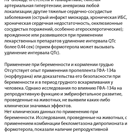
AV-блокаде III степени и тахиаритмии; тяжелая
артериальная гипертензии; аневризма любой
локализации; другие тяжелые сердечно-сосудистые
заболевания (острый инфаркт миокарда, хроническая ИБС,
хроническая сердечная недостаточность, окклюзионные
сосудистых поражений, особенно атеросклеротические);
врожденное или развившееся при применении
лекарственных препаратов удлинение интервала QTc
более 0.44 сек) (прием формотерола может вызывать
удлинение интервала QTc).
Применение при беременности и кормлении грудью
Отсутствует опыт применения пропеллента ГФА-134а
(норфлурана) или доказательства его безопасности при
беременности и в период грудного вскармливания у
человека. Однако исследования по влиянию ГФА-134а на
репродуктивную функцию и эмбриофетальное развитие,
проведенные на животных, не выявили каких-либо
клинически значимых эффектов.
Нет клинических данных по применению при
беременности. Исследования, проведенные на животных, с
применением комбинации беклометазона дипропионата и
формотерола, показали наличие репродуктивной