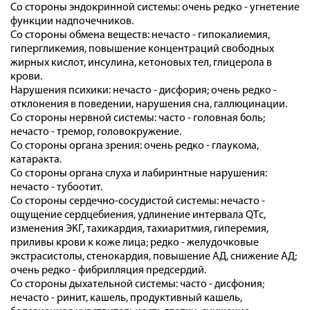
Со стороны эндокринной системы: очень редко - угнетение
функции надпочечников.
Со стороны обмена веществ: нечасто - гипокалиемия,
гипергликемия, повышение концентраций свободных
жирных кислот, инсулина, кетоновых тел, глицерола в
крови.
Нарушения психики: нечасто - дисфория; очень редко -
отклонения в поведении, нарушения сна, галлюцинации.
Со стороны нервной системы: часто - головная боль;
нечасто - тремор, головокружение.
Со стороны органа зрения: очень редко - глаукома,
катаракта.
Со стороны органа слуха и лабиринтные нарушения:
нечасто - тубоотит.
Со стороны сердечно-сосудистой системы: нечасто -
ощущение сердцебиения, удлинение интервала QTс,
изменения ЭКГ, тахикардия, тахиаритмия, гиперемия,
приливы крови к коже лица; редко - желудочковые
экстрасистолы, стенокардия, повышение АД, снижение АД;
очень редко - фибрилляция предсердий.
Со стороны дыхательной системы: часто - дисфония;
нечасто - ринит, кашель, продуктивный кашель,