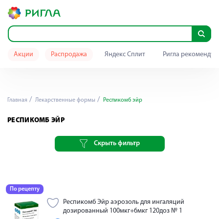
Акции
Распродажа
Яндекс Сплит
Ригла рекомендуе
Главная
Лекарственные формы
Респикомб эйр
РЕСПИКОМБ ЭЙР
Скрыть фильтр
По рецепту
Респикомб Эйр аэрозоль для ингаляций
дозированный 100мкг+6мкг 120доз № 1