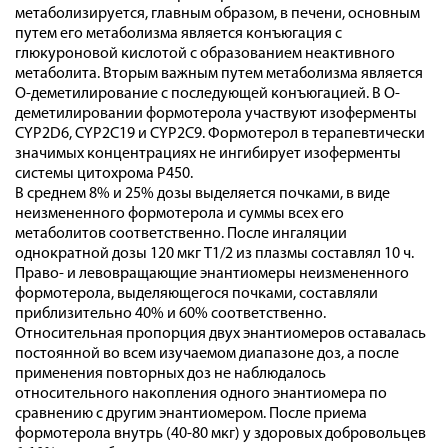
метаболизируется, главным образом, в печени, основным
путем его метаболизма является конъюгация с
глюкуроновой кислотой с образованием неактивного
метаболита. Вторым важным путем метаболизма является
О-деметилирование с последующей конъюгацией. В О-
деметилировании формотерола участвуют изоферменты
CYP2D6, CYP2C19 и CYP2C9. Формотерол в терапевтически
значимых концентрациях не ингибирует изоферменты
системы цитохрома Р450.
В среднем 8% и 25% дозы выделяется почками, в виде
неизмененного формотерола и суммы всех его
метаболитов соответственно. После ингаляции
однократной дозы 120 мкг T1/2 из плазмы составлял 10 ч.
Право- и левовращающие энантиомеры неизмененного
формотерола, выделяющегося почками, составляли
приблизительно 40% и 60% соответственно.
Относительная пропорция двух энантиомеров оставалась
постоянной во всем изучаемом диапазоне доз, а после
применения повторных доз не наблюдалось
относительного накопления одного энантиомера по
сравнению с другим энантиомером. После приема
формотерола внутрь (40-80 мкг) у здоровых добровольцев