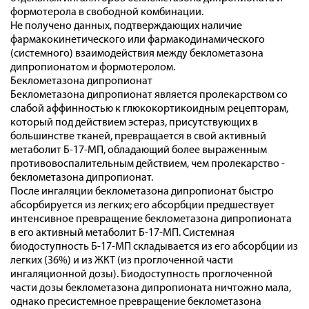
формотерола в свободной комбинации.
Не получено данных, подтверждающих наличие
фармакокинетического или фармакодинамического
(системного) взаимодействия между беклометазона
дипропионатом и формотеролом.
Беклометазона дипропионат
Беклометазона дипропионат является пролекарством со
слабой аффинностью к глюкокортикоидным рецепторам,
который под действием эстераз, присутствующих в
большинстве тканей, превращается в свой активный
метаболит Б-17-МП, обладающий более выраженным
противовоспалительным действием, чем пролекарство -
беклометазона дипропионат.
После ингаляции беклометазона дипропионат быстро
абсорбируется из легких; его абсорбции предшествует
интенсивное превращение беклометазона дипропионата
в его активный метаболит Б-17-МП. Системная
биодоступность Б-17-МП складывается из его абсорбции из
легких (36%) и из ЖКТ (из проглоченной части
ингаляционной дозы). Биодоступность проглоченной
части дозы беклометазона дипропионата ничтожно мала,
однако пресистемное превращение беклометазона