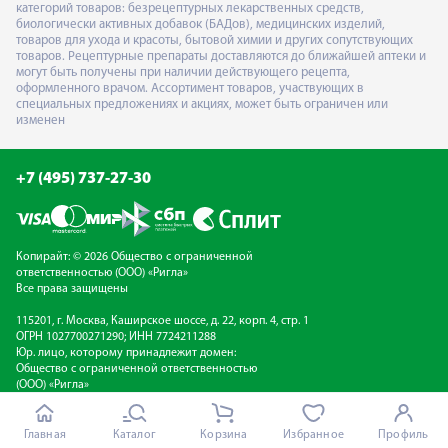
категорий товаров: безрецептурных лекарственных средств,
биологически активных добавок (БАДов), медицинских изделий,
товаров для ухода и красоты, бытовой химии и других сопутствующих
товаров. Рецептурные препараты доставляются до ближайшей аптеки и
могут быть получены при наличии действующего рецепта,
оформленного врачом. Ассортимент товаров, участвующих в
специальных предложениях и акциях, может быть ограничен или
изменен
+7 (495) 737-27-30
Копирайт: © 2026 Общество с ограниченной
ответственностью (ООО) «Ригла»
Все права защищены
115201, г. Москва, Каширское шоссе, д. 22, корп. 4, стр. 1
ОГРН 1027700271290; ИНН 7724211288
Юр. лицо, которому принадлежит домен:
Общество с ограниченной ответственностью
(ООО) «Ригла»
Электронная почта:
info@rigla.ru
Главная
Каталог
Корзина
Избранное
Профиль