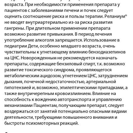
возраста. При необходимости применения препарата у
пациентов с заболеваниями печени и почек следует
оценить соотношение риска и пользы терапии. Реланиум®
не вводят внутриартериально из-за риска развития
гангрены. При длительном применении препарата
возможно развитие привыкания. В период лечения
употребление алкоголя запрещается. Использование в
педиатрии Дети, особенно младшего возраста, очень
чувствительны к угнетающему влиянию бензодиазепинов
на ЦНС. Новорожденным не рекомендуется назначать
препараты, содержащие бензиловый спирт, т.к. возможно
развитие токсического синдрома, проявляющегося
метаболическим ацидозом, угнетением ЦНС, затруднением
дыхания, почечной недостаточностью, артериальной
гипотензией и, возможно, эпилептическими припадками, а
также внутричерепным кровоизлиянием. Влияние на
способность к вождению автотранспорта и управлению
механизмами Пациентам, получающим препарат, следует
воздержаться от занятий потенциально опасными видами
деятельности, требующими повышенного внимания и
быстроты психомоторных реакций.