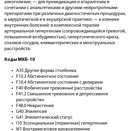
алкоголизме; — для премедикации и атаралгезии в
сочетании с анальгетиками и другими нейротропными
препаратами при различных диагностических процедурах,
в хирургической и в акушерской практике; — в клинике
внутренних болезней: в комплексной терапии
артериальной гипертензии (сопровождающейся тревогой,
повышенной возбудимостью), гипертонического криза,
спазмов сосудов, климактерических и менструальных
расстройств.
Коды МКБ-10
A35 Другие формы столбняка
F10.3 Абстинентное состояние
F10.4 Абстинентное состояние с делирием
F40 Фобические тревожные расстройства
F41.2 Смешанное тревожное и депрессивное
расстройство
F48.0 Неврастения
G40 Эпилепсия
G41 Эпилептический статус
I10 Эссенциальная [первичная] гипертензия
I61 Внутримозговое кровоизлияние