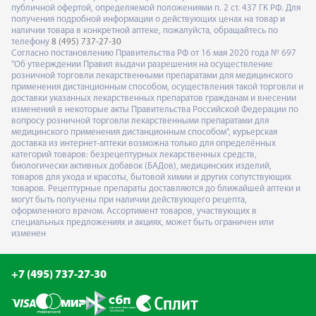
публичной офертой, определяемой положениями п. 2 ст. 437 ГК РФ. Для
получения подробной информации о действующих ценах на товар и
наличии товара в конкретной аптеке, пожалуйста, обращайтесь по
телефону
8 (495) 737-27-30
Согласно постановлению Правительства РФ от 16 мая 2020 года № 697
"Об утверждении Правил выдачи разрешения на осуществление
розничной торговли лекарственными препаратами для медицинского
применения дистанционным способом, осуществления такой торговли и
доставки указанных лекарственных препаратов гражданам и внесении
изменений в некоторые акты Правительства Российской Федерации по
вопросу розничной торговли лекарственными препаратами для
медицинского применения дистанционным способом", курьерская
доставка из интернет-аптеки возможна только для определённых
категорий товаров: безрецептурных лекарственных средств,
биологически активных добавок (БАДов), медицинских изделий,
товаров для ухода и красоты, бытовой химии и других сопутствующих
товаров. Рецептурные препараты доставляются до ближайшей аптеки и
могут быть получены при наличии действующего рецепта,
оформленного врачом. Ассортимент товаров, участвующих в
специальных предложениях и акциях, может быть ограничен или
изменен
+7 (495) 737-27-30