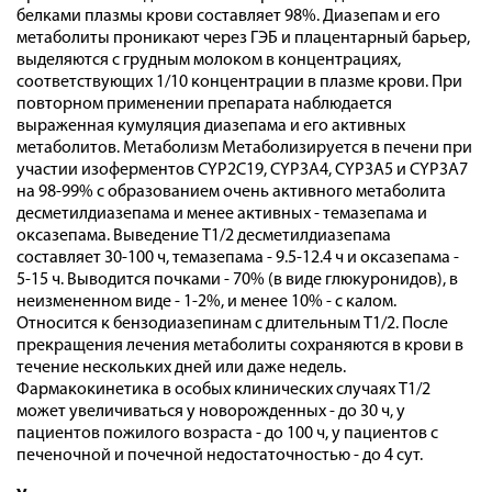
белками плазмы крови составляет 98%. Диазепам и его
метаболиты проникают через ГЭБ и плацентарный барьер,
выделяются с грудным молоком в концентрациях,
соответствующих 1/10 концентрации в плазме крови. При
повторном применении препарата наблюдается
выраженная кумуляция диазепама и его активных
метаболитов. Метаболизм Метаболизируется в печени при
участии изоферментов CYP2C19, CYP3A4, CYP3A5 и CYP3A7
на 98-99% с образованием очень активного метаболита
десметилдиазепама и менее активных - темазепама и
оксазепама. Выведение T1/2 десметилдиазепама
составляет 30-100 ч, темазепама - 9.5-12.4 ч и оксазепама -
5-15 ч. Выводится почками - 70% (в виде глюкуронидов), в
неизмененном виде - 1-2%, и менее 10% - с калом.
Относится к бензодиазепинам с длительным T1/2. После
прекращения лечения метаболиты сохраняются в крови в
течение нескольких дней или даже недель.
Фармакокинетика в особых клинических случаях T1/2
может увеличиваться у новорожденных - до 30 ч, у
пациентов пожилого возраста - до 100 ч, у пациентов с
печеночной и почечной недостаточностью - до 4 сут.