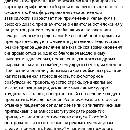
длительном применении необходимо контролировать
картину периферической крови и активность печеночных
ферментов. Риск формирования лекарственной
зависимости возрастает при применении Реланиума в
высоких дозах, при значительной длительности лечения у
пациентов, ранее злоупотреблявших алкоголем или
лекарственными средствами. Без особой необходимости
препарат не следует применять длительно. Недопустимо
резкое прекращение лечения из-за риска возникновения
синдрома отмены, однако благодаря медленному
выведению диазепама, проявление данного синдрома
выражено намного слабее, чем у других бензодиазепинов.
При возникновении у больных таких необычных реакций
как повышенная агрессивность, психомоторное
возбуждение, тревога, чувство страха, суицидальные
мысли, галлюцинации, усиление мышечных судорог,
трудное засыпание, поверхностный сон лечение следует
прекратить. Начало лечения Реланиумом или его резкая
отмена у пациентов с эпилепсией или с эпилептическими
припадками в анамнезе могут ускорять развитие
припадков или эпилептического статуса. С особой
осторожностью и не превышая рекомендуемые дозы
следует применять Реланиум® у пациентов пожилого