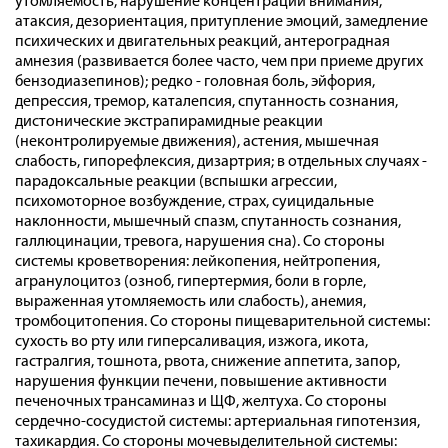
утомляемость, нарушение концентрации внимания,
атаксия, дезориентация, притупление эмоций, замедление
психических и двигательных реакций, антероградная
амнезия (развивается более часто, чем при приеме других
бензодиазепинов); редко - головная боль, эйфория,
депрессия, тремор, каталепсия, спутанность сознания,
дистонические экстрапирамидные реакции
(неконтролируемые движения), астения, мышечная
слабость, гипорефлексия, дизартрия; в отдельных случаях -
парадоксальные реакции (вспышки агрессии,
психомоторное возбуждение, страх, суицидальные
наклонности, мышечный спазм, спутанность сознания,
галлюцинации, тревога, нарушения сна). Со стороны
системы кроветворения: лейкопения, нейтропения,
агранулоцитоз (озноб, гипертермия, боли в горле,
выраженная утомляемость или слабость), анемия,
тромбоцитопения. Со стороны пищеварительной системы:
сухость во рту или гиперсаливация, изжога, икота,
гастралгия, тошнота, рвота, снижение аппетита, запор,
нарушения функции печени, повышение активности
печеночных трансаминаз и ЩФ, желтуха. Со стороны
сердечно-сосудистой системы: артериальная гипотензия,
тахикардия. Со стороны мочевыделительной системы: