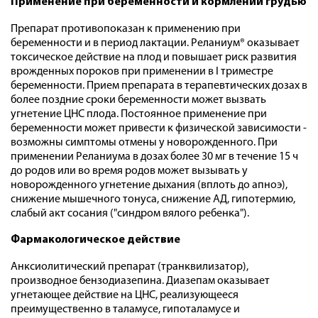
Применение при беременности и кормлении грудью
Препарат противопоказан к применению при
беременности и в период лактации. Реланиум® оказывает
токсическое действие на плод и повышает риск развития
врожденных пороков при применении в I триместре
беременности. Прием препарата в терапевтических дозах в
более поздние сроки беременности может вызвать
угнетение ЦНС плода. Постоянное применение при
беременности может привести к физической зависимости -
возможны симптомы отмены у новорожденного. При
применении Реланиума в дозах более 30 мг в течение 15 ч
до родов или во время родов может вызывать у
новорожденного угнетение дыхания (вплоть до апноэ),
снижение мышечного тонуса, снижение АД, гипотермию,
слабый акт сосания ("синдром вялого ребенка").
Фармакологическое действие
Анксиолитический препарат (транквилизатор),
производное бензодиазепина. Диазепам оказывает
угнетающее действие на ЦНС, реализующееся
преимущественно в таламусе, гипоталамусе и