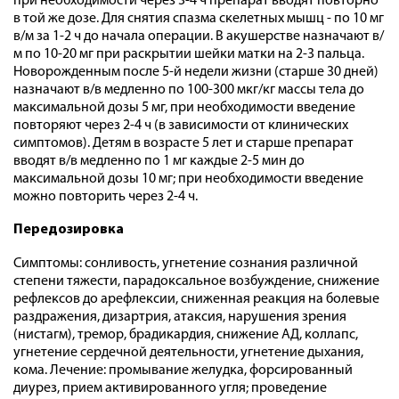
при необходимости через 3-4 ч препарат вводят повторно
в той же дозе. Для снятия спазма скелетных мышц - по 10 мг
в/м за 1-2 ч до начала операции. В акушерстве назначают в/
м по 10-20 мг при раскрытии шейки матки на 2-3 пальца.
Новорожденным после 5-й недели жизни (старше 30 дней)
назначают в/в медленно по 100-300 мкг/кг массы тела до
максимальной дозы 5 мг, при необходимости введение
повторяют через 2-4 ч (в зависимости от клинических
симптомов). Детям в возрасте 5 лет и старше препарат
вводят в/в медленно по 1 мг каждые 2-5 мин до
максимальной дозы 10 мг; при необходимости введение
можно повторить через 2-4 ч.
Передозировка
Симптомы: сонливость, угнетение сознания различной
степени тяжести, парадоксальное возбуждение, снижение
рефлексов до арефлексии, сниженная реакция на болевые
раздражения, дизартрия, атаксия, нарушения зрения
(нистагм), тремор, брадикардия, снижение АД, коллапс,
угнетение сердечной деятельности, угнетение дыхания,
кома. Лечение: промывание желудка, форсированный
диурез, прием активированного угля; проведение