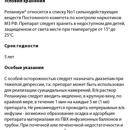
Условия хранения
Реланиум® относится к списку No1 сильнодействующих
веществ Постоянного комитета по контролю наркотиков
МЗ РФ. Препарат следует хранить в недоступном для детей,
защищенном от света месте при температуре от 15° до
25°C.
Срок годности
5 лет
Особые указания
С особой осторожностью следует назначать диазепам при
тяжелой депрессии, т.к. препарат может быть использован
для реализации суицидальных намерений. В/в раствор
Реланиума следует вводить медленно, в крупную вену, по
крайней мере, в течение 1 мин на каждые 5 мг (1 мл)
препарата. Не рекомендуется проводить непрерывные в/в
инфузии - возможно образование осадка и адсорбция
препарата материалами из ПВХ инфузионных баллонов и
трубок. При почечной или печеночной недостаточности и