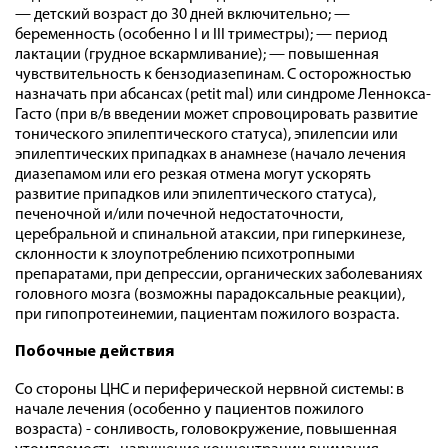
— детский возраст до 30 дней включительно; —
беременность (особенно I и III триместры); — период
лактации (грудное вскармливание); — повышенная
чувствительность к бензодиазепинам. С осторожностью
назначать при абсансах (petit mal) или синдроме Леннокса-
Гасто (при в/в введении может спровоцировать развитие
тонического эпилептического статуса), эпилепсии или
эпилептических припадках в анамнезе (начало лечения
диазепамом или его резкая отмена могут ускорять
развитие припадков или эпилептического статуса),
печеночной и/или почечной недостаточности,
церебральной и спинальной атаксии, при гиперкинезе,
склонности к злоупотреблению психотропными
препаратами, при депрессии, органических заболеваниях
головного мозга (возможны парадоксальные реакции),
при гипопротеинемии, пациентам пожилого возраста.
Побочные действия
Со стороны ЦНС и периферической нервной системы: в
начале лечения (особенно у пациентов пожилого
возраста) - сонливость, головокружение, повышенная