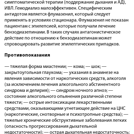
симптоматической терапии (поддержание дыхания и АД),
ИВЛ. Гемодиализ малоэффективен. Специфическим
антидотом является флумазенил, который следует
применять в условиях стационара. Флумазенил не показан
пациентам с эпилепсией, которые получали лечение
бензодиазепинами. В таких случаях антагонистическое
действие по отношению к бензодиазепинам может
спровоцировать развитие эпилептических припадков.
Противопоказания
— тяжелая форма миастении; — кома; — шок; —
закрытоугольная глаукома; — указания в анамнезе на
явления зависимости от наркотических средств, алкоголя
(за исключением лечения алкогольного абстинентного
синдрома и делирия); — синдром ночного апноэ; —
состояние алкогольного опьянения различной степени
тяжести; — острые интоксикации лекарственными
средствами, оказывающими угнетающее действие на ЦНС
(наркотические, снотворные и психотропные средства); —
тяжелые хронические обструктивные заболевания легких
(опасность прогрессирования дыхательной
недостаточности); — острая дыхательная недостаточность;