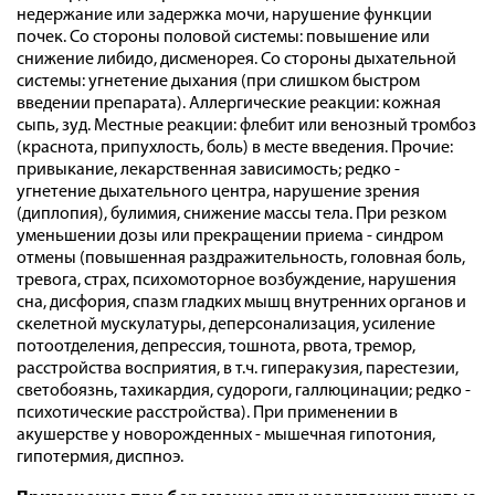
недержание или задержка мочи, нарушение функции
почек. Со стороны половой системы: повышение или
снижение либидо, дисменорея. Со стороны дыхательной
системы: угнетение дыхания (при слишком быстром
введении препарата). Аллергические реакции: кожная
сыпь, зуд. Местные реакции: флебит или венозный тромбоз
(краснота, припухлость, боль) в месте введения. Прочие:
привыкание, лекарственная зависимость; редко -
угнетение дыхательного центра, нарушение зрения
(диплопия), булимия, снижение массы тела. При резком
уменьшении дозы или прекращении приема - синдром
отмены (повышенная раздражительность, головная боль,
тревога, страх, психомоторное возбуждение, нарушения
сна, дисфория, спазм гладких мышц внутренних органов и
скелетной мускулатуры, деперсонализация, усиление
потоотделения, депрессия, тошнота, рвота, тремор,
расстройства восприятия, в т.ч. гиперакузия, парестезии,
светобоязнь, тахикардия, судороги, галлюцинации; редко -
психотические расстройства). При применении в
акушерстве у новорожденных - мышечная гипотония,
гипотермия, диспноэ.