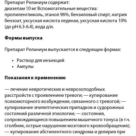
Препарат Реланиум содержит:
диазепам 10 мг Вспомогательные вещества:
пропиленгликоль, этанол 96%, бензиловый спирт, натрия
бензоат, уксусная кислота ледяная, уксусная кислота 10%
(до рН 6.3-6.4), вода д/и.
Формы выпуска
Препарат Реланиум выпускается в следующих формах:
Раствор для инъекций
Ампулы
Показания к применению
— лечение невротических и неврозоподобных
расстройств с проявлением тревоги; — купирование
психомоторного возбуждения, связанного с тревогой; —
купирование эпилептических припадков и судорожных
состояний различной этиологии; — состояния,
сопровождающиеся повышением мышечного тонуса (в т.ч.
столбняк, острые нарушения мозгового кровообращения);
— купирование абстинентного синдрома и делирия при