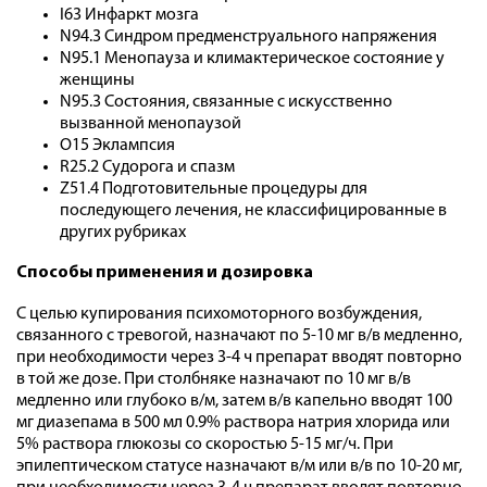
I63 Инфаркт мозга
N94.3 Синдром предменструального напряжения
N95.1 Менопауза и климактерическое состояние у
женщины
N95.3 Состояния, связанные с искусственно
вызванной менопаузой
O15 Эклампсия
R25.2 Судорога и спазм
Z51.4 Подготовительные процедуры для
последующего лечения, не классифицированные в
других рубриках
Способы применения и дозировка
С целью купирования психомоторного возбуждения,
связанного с тревогой, назначают по 5-10 мг в/в медленно,
при необходимости через 3-4 ч препарат вводят повторно
в той же дозе. При столбняке назначают по 10 мг в/в
медленно или глубоко в/м, затем в/в капельно вводят 100
мг диазепама в 500 мл 0.9% раствора натрия хлорида или
5% раствора глюкозы со скоростью 5-15 мг/ч. При
эпилептическом статусе назначают в/м или в/в по 10-20 мг,