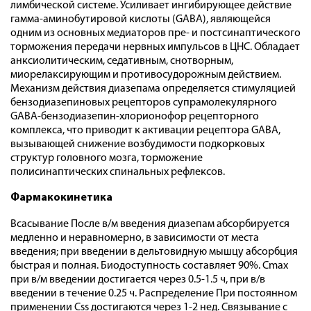
лимбической системе. Усиливает ингибирующее действие
гамма-аминобутировой кислоты (GABA), являющейся
одним из основных медиаторов пре- и постсинаптического
торможения передачи нервных импульсов в ЦНС. Обладает
анксиолитическим, седативным, снотворным,
миорелаксирующим и противосудорожным действием.
Механизм действия диазепама определяется стимуляцией
бензодиазепиновых рецепторов супрамолекулярного
GABA-бензодиазепин-хлорионофор рецепторного
комплекса, что приводит к активации рецептора GABA,
вызывающей снижение возбудимости подкорковых
структур головного мозга, торможение
полисинаптических спинальных рефлексов.
Фармакокинетика
Всасывание После в/м введения диазепам абсорбируется
медленно и неравномерно, в зависимости от места
введения; при введении в дельтовидную мышцу абсорбция
быстрая и полная. Биодоступность составляет 90%. Cmax
при в/м введении достигается через 0.5-1.5 ч, при в/в
введении в течение 0.25 ч. Распределение При постоянном
применении Css достигаются через 1-2 нед. Связывание с