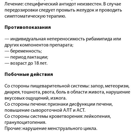
Лечение: специфический антидот неизвестен. В случае
передозировки следует промыть желудок и проводить
симптоматическую терапию.
Противопоказания
— индивидуальная непереносимость рибамипида или
других компонентов препарата;
— беременность;
— период лактации;
— возраст до 18 лет.
Побочные действия
Со стороны пищеварительной системы: запор, метеоризм,
диарея, тошнота, рвота, боль в области живота, нарушение
вкусовых ощущений, изжога.
Со стороны печени: признаки дисфункции печени,
повышение сывороточной АЛТ и ACT.
Со стороны системы кроветворения: лейкопения,
гранулоцитопения.
Прочие: нарушение менструального цикла.