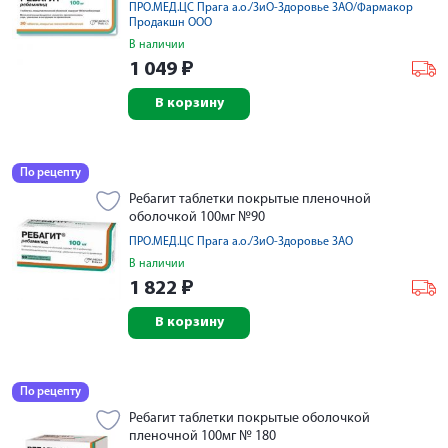
ПРО.МЕД.ЦС Прага а.о./ЗиО-Здоровье ЗАО/Фармакор
Продакшн ООО
В наличии
1 049
₽
В корзину
По рецепту
Ребагит таблетки покрытые пленочной
оболочкой 100мг №90
ПРО.МЕД.ЦС Прага а.о./ЗиО-Здоровье ЗАО
В наличии
1 822
₽
В корзину
По рецепту
Ребагит таблетки покрытые оболочкой
пленочной 100мг № 180