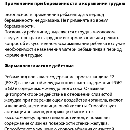
Применение при беременности и кормлении грудью
Безопасность применения ребамипида в период
беременности не доказана. Не применять во время
беременности.
Поскольку ребамипид выделяется с грудным молоком,
следует прекратить грудное вскармливание или решить
вопрос об искусственном вскармливании ребенка в случае
необходимости назначения матери ребамипида в период
кормления грудью.
Фармакологическое действие
Ребамипид повышает содержание простагландина Е2
(PGE2) в слизистой желудка и повышает содержание PGE2
и GI2 в содержимом желудочного сока. Оказывает
цитопротекторное действие в отношении слизистой
желудка при повреждающем воздействии этанола, кислот
и щелочей, ацетилсалициловой кислоты. Способствует
активации энзимов, ускоряющих биосинтез
высокомолекулярных гликопротеинов, и повышает
содержание слизи на поверхности стенки желудка.
Способствует улучшению кровоснабжения слизистой