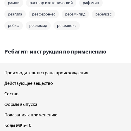
рамни
раствор изотонический
рафамин
реагила
реаферон-ес
ребамипид
ребелсас
ребиф
ревлимид
ревмакокс
Ребагит: инструкция по применению
Производитель и страна происхождения
Действующее вещество
Состав
Формы выпуска
Показания к применению
Коды МКБ-10