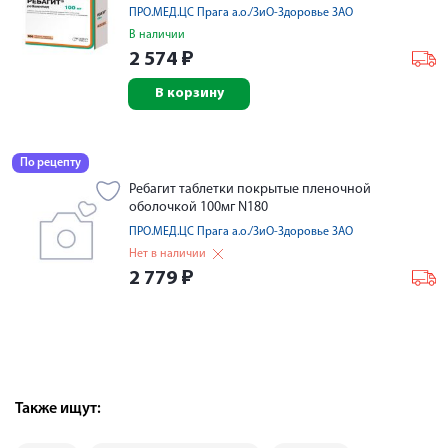
ПРО.МЕД.ЦС Прага а.о./ЗиО-Здоровье ЗАО
В наличии
2 574
₽
В корзину
По рецепту
Ребагит таблетки покрытые пленочной
оболочкой 100мг N180
ПРО.МЕД.ЦС Прага а.о./ЗиО-Здоровье ЗАО
Нет в наличии
2 779
₽
Также ищут: