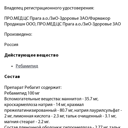
Владелец регистрационного удостоверения:
ПРО.МЕД.ЦС Прага а.о./ЗиО-Здоровье ЗАО/Фармакор
Продакшн ООО, ПРО.МЕД.ЦС Прага а.о./ЗиО-Здоровье ЗАО
Произведено:
Россия
Действующее вещество
Ребамипид
Состав
Препарат Ребагит содержит:
Ребамипид 100 мг
Вспомогательные вещества: маннитол - 35.7 мг,
кроскармеллоза натрия - 14 мг, крахмал
прежелатинизированный - 80.7 мг, натрия лаурилсульфат -
2 мг, лимонная кислота - 2.3 мг, тальк очищенный - 3.1 мг,
магния стеарат - 2.2 мг.
Состав пленочной оболочки: гипромеллоза - 2.77 мг, тальк