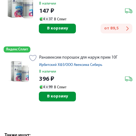
В наличии
147
₽
4 ×
37
В Сплит
В корзину
от
89,5
Яндекс Сплит
Ранавексим порошок для наруж прим 10Г
Ирбитский ХФЗ/ООО Авексима Сибирь
В наличии
396
₽
4 ×
99
В Сплит
В корзину
Также ищут: