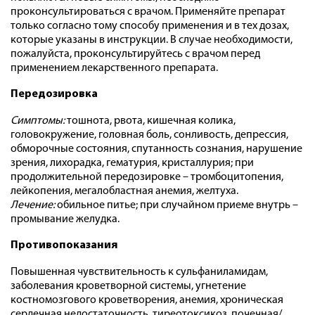
проконсультироваться с врачом. Применяйте препарат
только согласно тому способу применения и в тех дозах,
которые указаны в инструкции. В случае необходимости,
пожалуйста, проконсультируйтесь с врачом перед
применением лекарственного препарата.
Передозировка
Симптомы:
тошнота, рвота, кишечная колика,
головокружение, головная боль, сонливость, депрессия,
обморочные состояния, спутанность сознания, нарушение
зрения, лихорадка, гематурия, кристаллурия; при
продолжительной передозировке – тромбоцитопения,
лейкопения, мегалобластная анемия, желтуха.
Лечение:
обильное питье; при случайном приеме внутрь –
промывание желудка.
Противопоказания
Повышенная чувствительность к сульфаниламидам,
заболевания кроветворной системы, угнетение
костномозгового кроветворения, анемия, хроническая
сердечная недостаточность, тиреотоксикоз, почечная/