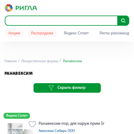
Акции
Распродажа
Яндекс Сплит
Ригла рекомендуе
Главная
Лекарственные формы
Ранавексим
РАНАВЕКСИМ
Скрыть фильтр
Яндекс Сплит
Ранавексим пор, для наруж прим 5г
Авексима Сибирь ООО