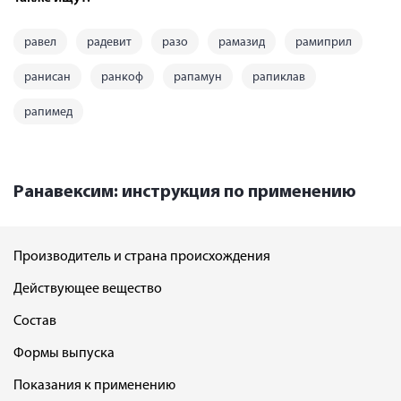
равел
радевит
разо
рамазид
рамиприл
ранисан
ранкоф
рапамун
рапиклав
рапимед
Ранавексим: инструкция по применению
Производитель и страна происхождения
Действующее вещество
Состав
Формы выпуска
Показания к применению