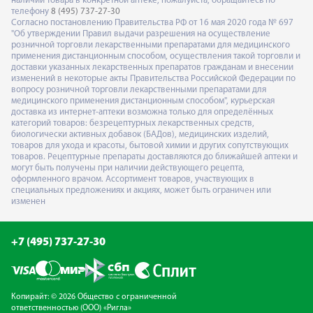
наличии товара в конкретной аптеке, пожалуйста, обращайтесь по
телефону
8 (495) 737-27-30
Согласно постановлению Правительства РФ от 16 мая 2020 года № 697
"Об утверждении Правил выдачи разрешения на осуществление
розничной торговли лекарственными препаратами для медицинского
применения дистанционным способом, осуществления такой торговли и
доставки указанных лекарственных препаратов гражданам и внесении
изменений в некоторые акты Правительства Российской Федерации по
вопросу розничной торговли лекарственными препаратами для
медицинского применения дистанционным способом", курьерская
доставка из интернет-аптеки возможна только для определённых
категорий товаров: безрецептурных лекарственных средств,
биологически активных добавок (БАДов), медицинских изделий,
товаров для ухода и красоты, бытовой химии и других сопутствующих
товаров. Рецептурные препараты доставляются до ближайшей аптеки и
могут быть получены при наличии действующего рецепта,
оформленного врачом. Ассортимент товаров, участвующих в
специальных предложениях и акциях, может быть ограничен или
изменен
+7 (495) 737-27-30
Копирайт: © 2026 Общество с ограниченной
ответственностью (ООО) «Ригла»