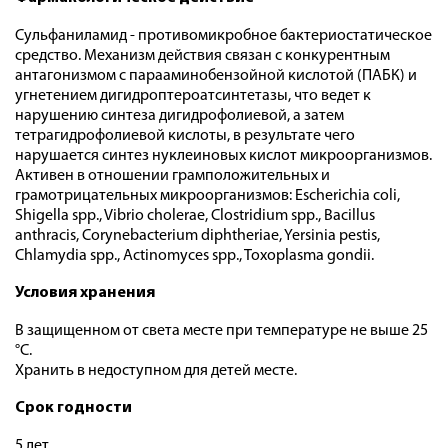
Сульфаниламид - противомикробное бактериостатическое
средство. Механизм действия связан с конкурентным
антагонизмом с парааминобензойной кислотой (ПАБК) и
угнетением дигидроптероатсинтетазы, что ведет к
нарушению синтеза дигидрофолиевой, а затем
тетрагидрофолиевой кислоты, в результате чего
нарушается синтез нуклеиновых кислот микроорганизмов.
Активен в отношении грамположительных и
грамотрицательных микроорганизмов: Escherichia coli,
Shigella spp., Vibrio cholerae, Clostridium spp., Bacillus
anthracis, Corynebacterium diphtheriae, Yersinia pestis,
Chlamydia spp., Actinomyces spp., Toxoplasma gondii.
Условия хранения
В защищенном от света месте при температуре не выше 25
°С.
Хранить в недоступном для детей месте.
Срок годности
5 лет.