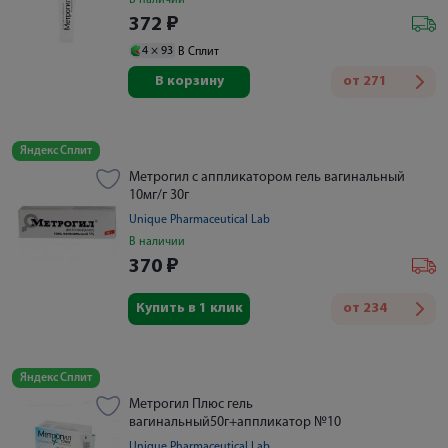
В наличии
372
₽
4 ×
93
В Сплит
В корзину
от
271
Яндекс Сплит
Метрогил с аппликатором гель вагинальный
10мг/г 30г
Unique Pharmaceutical Lab
В наличии
370
₽
Купить в 1 клик
от
234
Яндекс Сплит
Метрогил Плюс гель
вагинальный50г+аппликатор №10
Unique Pharmaceutical Lab