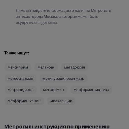
Ниже вы найдете информацию о наличии Метрогил в 
аптеках города Москва, в которые может быть 
осуществлена доставка.
Также ищут:
мексиприм
мелаксен
метадоксил
метеоспазмил
метилурациловая мазь
метронидазол
метформин
метформин мв-тева
метформин-канон
миакальцик
Метрогил: инструкция по применению