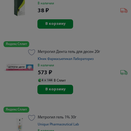
В наличии
38
₽
В корзину
Яндекс Сплит
Метрогил Дента гель для десен 20г
Юник Фармасьютикал Лабораториз
В наличии
573
₽
4 ×
144
В Сплит
В корзину
Яндекс Сплит
Метрогил гель 1% 30г
Unique Pharmaceutical Lab