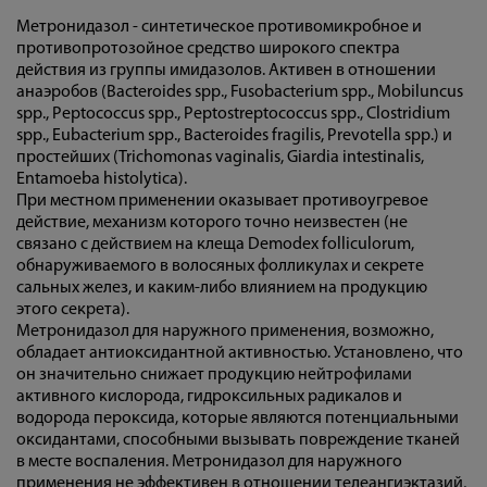
Метронидазол - синтетическое противомикробное и
противопротозойное средство широкого спектра
действия из группы имидазолов. Активен в отношении
анаэробов (Bacteroides spp., Fusobacterium spp., Mobiluncus
spp., Peptococcus spp., Peptostreptococcus spp., Clostridium
spp., Eubacterium spp., Bacteroides fragilis, Prevotella spp.) и
простейших (Trichomonas vaginalis, Giardia intestinalis,
Entamoeba histolytica).
При местном применении оказывает противоугревое
действие, механизм которого точно неизвестен (не
связано с действием на клеща Demodex folliculorum,
обнаруживаемого в волосяных фолликулах и секрете
сальных желез, и каким-либо влиянием на продукцию
этого секрета).
Метронидазол для наружного применения, возможно,
обладает антиоксидантной активностью. Установлено, что
он значительно снижает продукцию нейтрофилами
активного кислорода, гидроксильных радикалов и
водорода пероксида, которые являются потенциальными
оксидантами, способными вызывать повреждение тканей
в месте воспаления. Метронидазол для наружного
применения не эффективен в отношении телеангиэктазий,