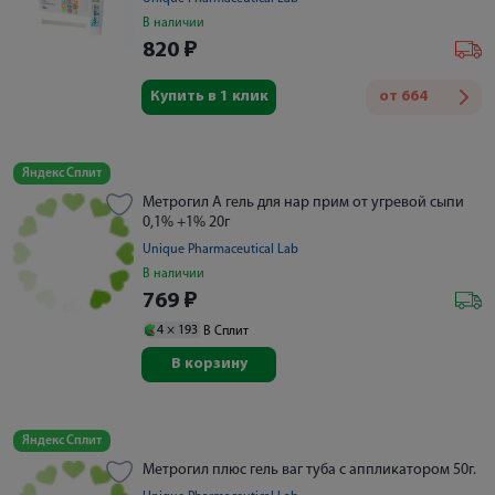
В наличии
820
₽
Купить в 1 клик
от
664
Яндекс Сплит
Метрогил А гель для нар прим от угревой сыпи
0,1% +1% 20г
Unique Pharmaceutical Lab
В наличии
769
₽
4 ×
193
В Сплит
В корзину
Яндекс Сплит
Метрогил плюс гель ваг туба с аппликатором 50г.