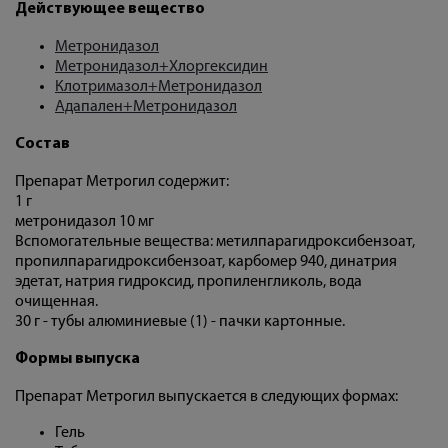
Действующее вещество
Метронидазол
Метронидазол+Хлоргексидин
Клотримазол+Метронидазол
Адапален+Метронидазол
Состав
Препарат Метрогил содержит:
1 г
метронидазол 10 мг
Вспомогательные вещества: метилпарагидроксибензоат,
пропилпарагидроксибензоат, карбомер 940, динатрия
эдетат, натрия гидроксид, пропиленгликоль, вода
очищенная.
30 г - тубы алюминиевые (1) - пачки картонные.
Формы выпуска
Препарат Метрогил выпускается в следующих формах:
Гель