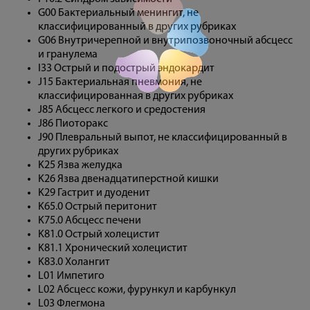
G00 Бактериальный менингит, не
классифицированный в других рубриках
G06 Внутричерепной и внутрипозвоночный абсцесс
и гранулема
I33 Острый и подострый эндокардит
J15 Бактериальная пневмония, не
классифицированная в других рубриках
J85 Абсцесс легкого и средостения
J86 Пиоторакс
J90 Плевральный выпот, не классифицированный в
других рубриках
K25 Язва желудка
K26 Язва двенадцатиперстной кишки
K29 Гастрит и дуоденит
K65.0 Острый перитонит
K75.0 Абсцесс печени
K81.0 Острый холецистит
K81.1 Хронический холецистит
K83.0 Холангит
L01 Импетиго
L02 Абсцесс кожи, фурункул и карбункул
L03 Флегмона