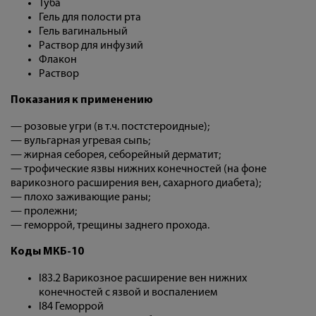
Туба
Гель для полости рта
Гель вагинальный
Раствор для инфузий
Флакон
Раствор
Показания к применению
— розовые угри (в т.ч. постстероидные);
— вульгарная угревая сыпь;
— жирная себорея, себорейный дерматит;
— трофические язвы нижних конечностей (на фоне
варикозного расширения вен, сахарного диабета);
— плохо заживающие раны;
— пролежни;
— геморрой, трещины заднего прохода.
Коды МКБ-10
I83.2 Варикозное расширение вен нижних
конечностей c язвой и воспалением
I84 Геморрой