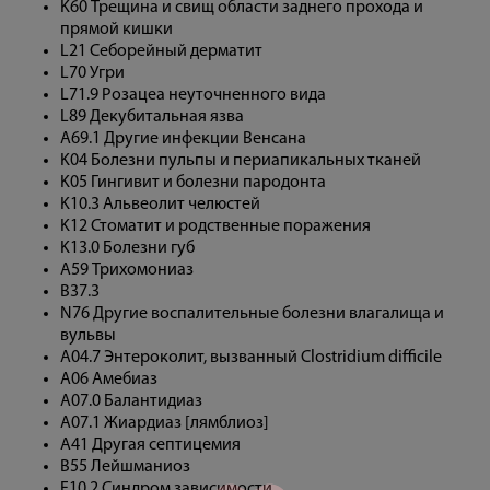
K60 Трещина и свищ области заднего прохода и
прямой кишки
L21 Себорейный дерматит
L70 Угри
L71.9 Розацеа неуточненного вида
L89 Декубитальная язва
A69.1 Другие инфекции Венсана
K04 Болезни пульпы и периапикальных тканей
K05 Гингивит и болезни пародонта
K10.3 Альвеолит челюстей
K12 Стоматит и родственные поражения
K13.0 Болезни губ
A59 Трихомониаз
B37.3
N76 Другие воспалительные болезни влагалища и
вульвы
A04.7 Энтероколит, вызванный Clostridium difficile
A06 Амебиаз
A07.0 Балантидиаз
A07.1 Жиардиаз [лямблиоз]
A41 Другая септицемия
B55 Лейшманиоз
F10.2 Синдром зависимости