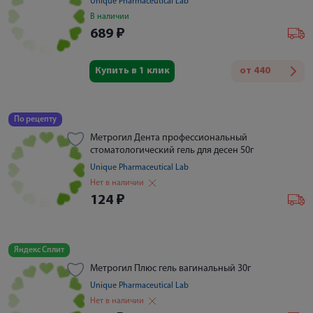
Unique Pharmaceutical Lab
В наличии
689
₽
Купить в 1 клик
от
440
По рецепту
Метрогил Дента профессиональный
стоматологический гель для десен 50г
Unique Pharmaceutical Lab
Нет в наличии
124
₽
Яндекс Сплит
Метрогил Плюс гель вагинальный 30г
Unique Pharmaceutical Lab
Нет в наличии