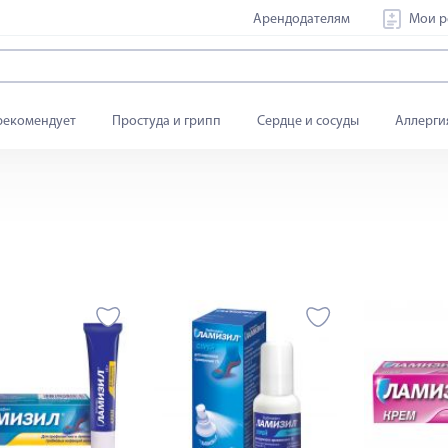
Арендодателям
Мои р
рекомендует
Простуда и грипп
Сердце и сосуды
Аллерги