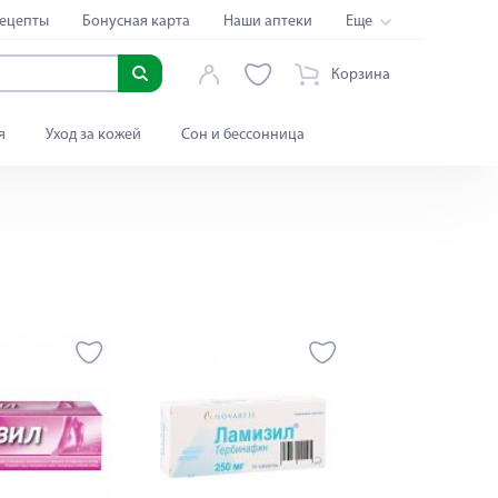
ецепты
Бонусная карта
Наши аптеки
Еще
Корзина
я
Уход за кожей
Сон и бессонница