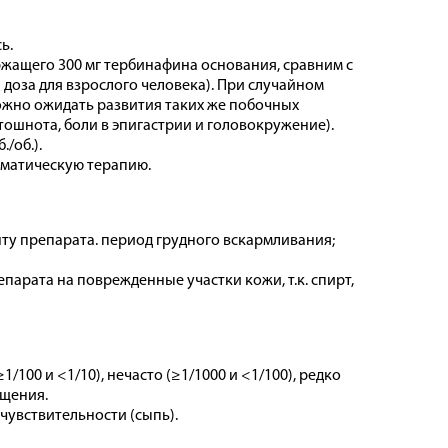
ь.
ржащего 300 мг тербинафина основания, сравним с
 доза для взрослого человека). При случайном
ожно ожидать развития таких же побочных
тошнота, боли в эпигастрии и головокружение).
/об.).
оматическую терапию.
ту препарата. период грудного вскармливания;
арата на поврежденные участки кожи, т.к. спирт,
/100 и <1/10), нечасто (≥1/1000 и <1/100), редко
бщения.
чувствительности (сыпь).