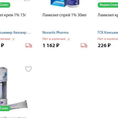
 Сплит
Яндекс Спли
л крем 1% 15г
Ламизил спрей 1% 30мл
Ламизил к
ГСК Консьюмер Хелскер С.А.
Novartis Pharma
аличии
Нет в наличии
Нет в налич
0
₽
1 162
₽
226
₽
 Сплит