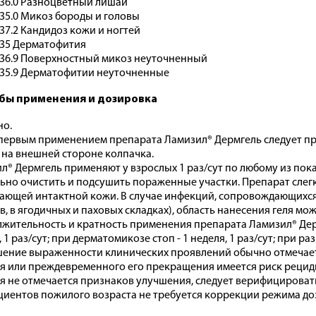
36.0 Разноцветный лишай
35.0 Микоз бороды и головы
37.2 Кандидоз кожи и ногтей
35 Дерматофития
36.9 Поверхностный микоз неуточненный
35.9 Дерматофитии неуточненные
бы применения и дозировка
но.
первым применением препарата Ламизил® Дермгель следует 
 на внешней стороне колпачка.
л® Дермгель применяют у взрослых 1 раз/сут по любому из по
ьно очистить и подсушить пораженные участки. Препарат слегк
ающей интактной кожи. В случае инфекций, сопровождающихс
в, в ягодичных и паховых складках), область нанесения геля м
жительность и кратность применения препарата Ламизил® Дерм
 1 раз/сут; при дерматомикозе стоп - 1 неделя, 1 раз/сут; при ра
ение выраженности клинических проявлений обычно отмечаетс
я или преждевременного его прекращения имеется риск рецидив
я не отмечается признаков улучшения, следует верифицировать
циентов пожилого возраста не требуется коррекции режима до