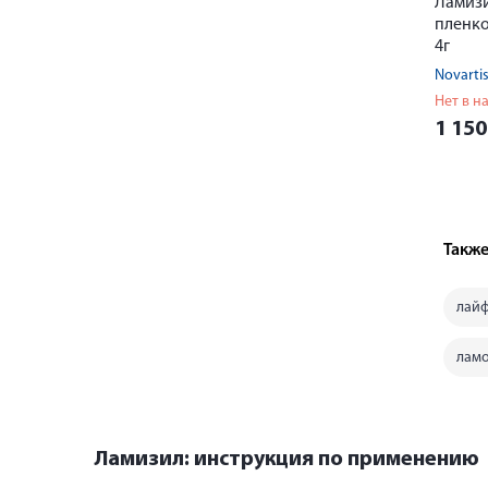
Ламизи
пленк
4г
Novarti
Нет в н
1 15
Также
лай
лам
Ламизил: инструкция по применению