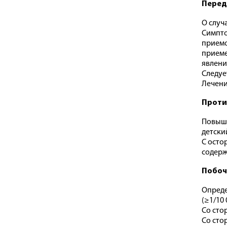
Перед
О случ
Симпто
приемо
приеме
явлени
Следуе
Лечени
Проти
Повыше
детский
С осто
содерж
Побоч
Определ
(≥1/10
Со сто
Со сто