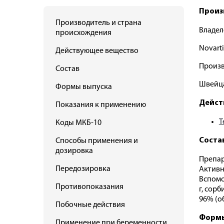
Произ
Производитель и страна
Владел
происхождения
Novart
Действующее вещество
Произв
Состав
Швейц
Формы выпуска
Дейст
Показания к применению
Т
Коды МКБ-10
Соста
Способы применения и
дозировка
Препар
Передозировка
Активн
Вспомог
Противопоказания
г, сорб
96% (об.
Побочные действия
Формы
Применение при беременности