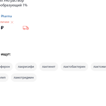
л Уно раствор
ообразующий 1%
s Pharma
аличии
0
₽
 ищут:
фферон
лакрисифи
лактинет
лактобактерин
лактожи
олеп
ламотриджин