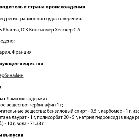
водитель и страна происхождения
ец регистрационного удостоверения:
is Pharma, ГСК Консьюмер Хелскер С.А.
едено:
ария, Франция
вующее вещество
ербинафин
в
ат Ламизил содержит:
ое вещество: тербинафин 1 г;
ательные вещества: бензиловый спирт - 0.5 г, карбомер - 1 г, из
итана лаурат - 1 г, полисорбат 20 - 5 г, натрия гидроксид (в виде 
) - 10 г, вода - 71.38 г.
 выпуска