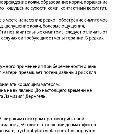
- повреждение кожи, образование корки, поражение
о - ощущение сухости кожи, контактный дерматит,
е в месте нанесения; редко - обострение симптомов
уд, шелушение кожи, болевые ощущения,
Эти незначительные симптомы следует отличать от
х случаях и требующих отмены терапии. В редких
ружного применения при беременности очень
ля матери превышает потенциальный риск для
азначать кормящим матерям.
на не выявлено. До настоящего времени не
а Ламизил® Дермгель.
й широким спектром противогрибковой
ицидное действие в отношении дерматофитов
ucosum, Trychophyton violaceum, Trychophyton