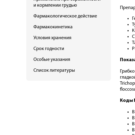
и кормлении грудью
Препар
Фармакологическое действие
Г
Т
Фармакокинетика
К
С
Условия хранения
Т
Срок годности
Р
Особые указания
Показ
Список литературы
Грибко
гладкой
Tricho
floccos
Коды 
B
B
B
B