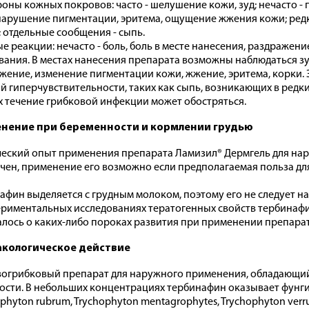
роны кожных покровов: часто - шелушение кожи, зуд; нечасто 
нарушение пигментации, эритема, ощущение жжения кожи; редк
; отдельные сообщения - сыпь.
е реакции: нечасто - боль, боль в месте нанесения, раздражени
вания. В местах нанесения препарата возможны наблюдаться з
жение, изменение пигментации кожи, жжение, эритема, корки. 
й гиперчувствительности, таких как сыпь, возникающих в редки
х течение грибковой инфекции может обостряться.
нение при беременности и кормлении грудью
еский опыт применения препарата Ламизил® Дермгель для на
чен, применение его возможно если предполагаемая польза д
афин выделяется с грудным молоком, поэтому его не следует н
ериментальных исследованиях тератогенных свойств тербинафи
лось о каких-либо пороках развития при применении препарат
кологическое действие
огрибковый препарат для наружного применения, обладающи
ости. В небольших концентрациях тербинафин оказывает фунг
ophyton rubrum, Trychophyton mentagrophytes, Trychophyton verr