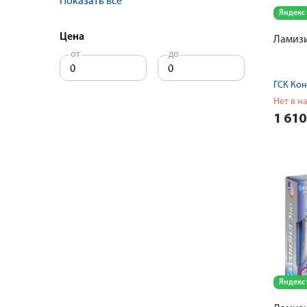
Показать все
Яндекс
Цена
Ламизи
от
до
Нет в н
1 61
Яндекс