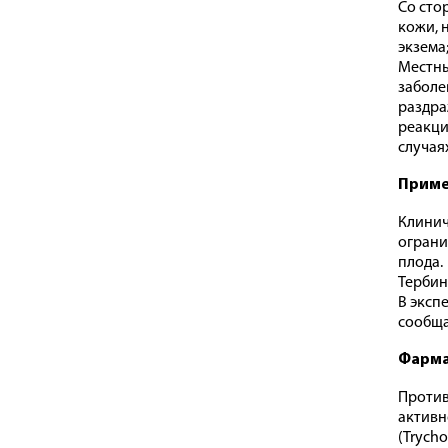
Со сто
кожи, 
экзема
Местны
заболе
раздра
реакци
случая
Приме
Клинич
ограни
плода.
Тербин
В эксп
сообща
Фарма
Против
активн
(Trych