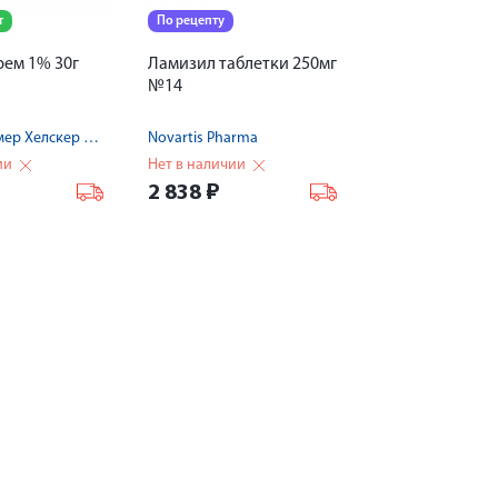
т
По рецепту
рем 1% 30г
Ламизил таблетки 250мг
№14
ГСК Консьюмер Хелскер С.А.
Novartis Pharma
ии
Нет в наличии
2 838
₽