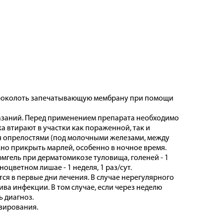
проколоть запечатывающую мембрану при помощи
казаний. Перед применением препарата необходимо
а втирают в участки как пораженной, так и
я опрелостями (под молочными железами, между
ожно прикрыть марлей, особенно в ночное время.
гель при дерматомикозе туловища, голеней - 1
зноцветном лишае - 1 неделя, 1 раз/сут.
я в первые дни лечения. В случае нерегулярного
а инфекции. В том случае, если через неделю
 диагноз.
зирования.