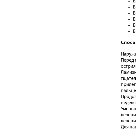
B
B
B
B
B
B
Спосо
Наруж
Перед 
острия
Ламизи
тщател
прилег
пальце
Продол
неделя,
Уменьш
лечени
лечени
Для па