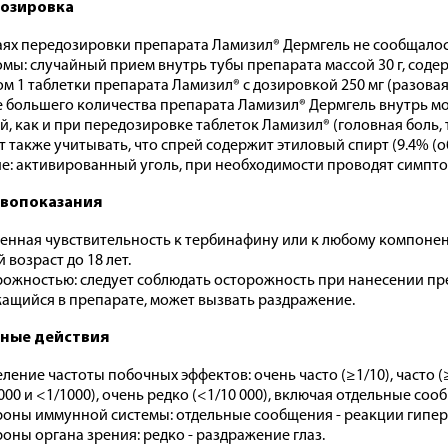
озировка
аях передозировки препарата Ламизил® Дермгель не сообщалос
мы: случайный прием внутрь тубы препарата массой 30 г, соде
м 1 таблетки препарата Ламизил® с дозировкой 250 мг (разовая
 большего количества препарата Ламизил® Дермгель внутрь м
й, как и при передозировке таблеток Ламизил® (головная боль, 
т также учитывать, что спрей содержит этиловый спирт (9.4% (об.
е: активированный уголь, при необходимости проводят симпт
вопоказания
нная чувствительность к тербинафину или к любому компонен
 возраст до 18 лет.
рожностью: следует соблюдать осторожность при нанесении преп
ащийся в препарате, может вызвать раздражение.
ные действия
ение частоты побочных эффектов: очень часто (≥1/10), часто (≥1
 000 и <1/1000), очень редко (<1/10 000), включая отдельные соо
роны иммунной системы: отдельные сообщения - реакции гипер
роны органа зрения: редко - раздражение глаз.