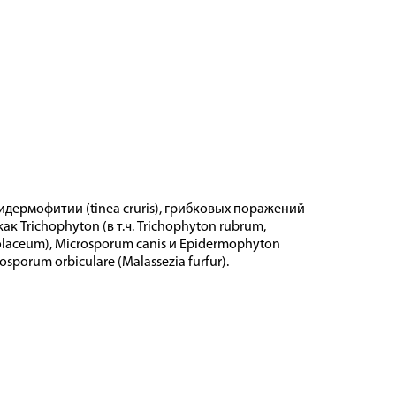
пидермофитии (tinea cruris), грибковых поражений
к Trichophyton (в т.ч. Trichophyton rubrum,
olaceum), Microsporum canis и Epidermophyton
sporum orbiculare (Malassezia furfur).