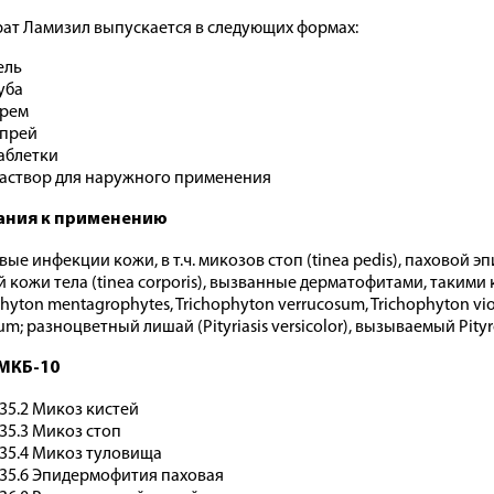
ат Ламизил выпускается в следующих формах:
ель
уба
рем
прей
аблетки
аствор для наружного применения
ания к применению
вые инфекции кожи, в т.ч. микозов стоп (tinea pedis), паховой э
 кожи тела (tinea corporis), вызванные дерматофитами, такими ка
phyton mentagrophytes, Trichophyton verrucosum, Trichophyton vi
um; разноцветный лишай (Pityriasis versicolor), вызываемый Pityro
МКБ-10
35.2 Микоз кистей
35.3 Микоз стоп
35.4 Микоз туловища
35.6 Эпидермофития паховая