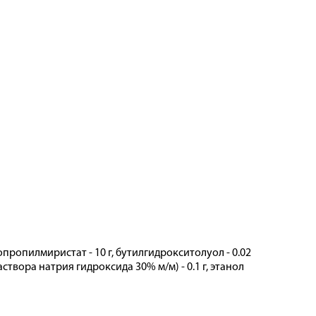
опропилмиристат - 10 г, бутилгидрокситолуол - 0.02
раствора натрия гидроксида 30% м/м) - 0.1 г, этанол