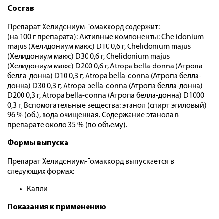
Состав
Препарат Хелидониум-Гомаккорд содержит:
(на 100 г препарата): Активные компоненты: Chelidonium
majus (Хелидониум маюс) D10 0,6 г, Chelidonium majus
(Хелидониум маюс) D30 0,6 г, Chelidonium majus
(Хелидониум маюс) D200 0,6 г, Atropa bella-donna (Атропа
белла-донна) D10 0,3 г, Atropa bella-donna (Атропа белла-
донна) D30 0,3 г, Atropa bella-donna (Атропа белла-донна)
D200 0,3 г, Atropa bella-donna (Атропа белла-донна) D1000
0,3 г; Вспомогательные вещества: этанол (спирт этиловый)
96 % (об.), вода очищенная. Содержание этанола в
препарате около 35 % (по объему).
Формы выпуска
Препарат Хелидониум-Гомаккорд выпускается в
следующих формах:
Капли
Показания к применению