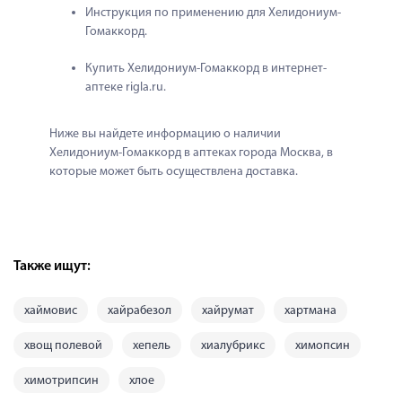
Инструкция по применению для Хелидониум-
Гомаккорд.
Купить Хелидониум-Гомаккорд в интернет-
аптеке rigla.ru.
Ниже вы найдете информацию о наличии 
Хелидониум-Гомаккорд в аптеках города Москва, в 
которые может быть осуществлена доставка.
Также ищут:
хаймовис
хайрабезол
хайрумат
хартмана
хвощ полевой
хепель
хиалубрикс
химопсин
химотрипсин
хлое