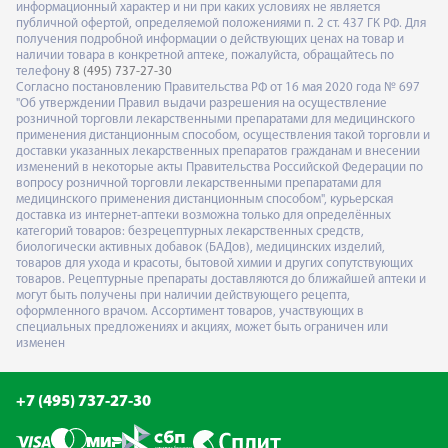
информационный характер и ни при каких условиях не является
публичной офертой, определяемой положениями п. 2 ст. 437 ГК РФ. Для
получения подробной информации о действующих ценах на товар и
наличии товара в конкретной аптеке, пожалуйста, обращайтесь по
телефону
8 (495) 737-27-30
Согласно постановлению Правительства РФ от 16 мая 2020 года № 697
"Об утверждении Правил выдачи разрешения на осуществление
розничной торговли лекарственными препаратами для медицинского
применения дистанционным способом, осуществления такой торговли и
доставки указанных лекарственных препаратов гражданам и внесении
изменений в некоторые акты Правительства Российской Федерации по
вопросу розничной торговли лекарственными препаратами для
медицинского применения дистанционным способом", курьерская
доставка из интернет-аптеки возможна только для определённых
категорий товаров: безрецептурных лекарственных средств,
биологически активных добавок (БАДов), медицинских изделий,
товаров для ухода и красоты, бытовой химии и других сопутствующих
товаров. Рецептурные препараты доставляются до ближайшей аптеки и
могут быть получены при наличии действующего рецепта,
оформленного врачом. Ассортимент товаров, участвующих в
специальных предложениях и акциях, может быть ограничен или
изменен
+7 (495) 737-27-30