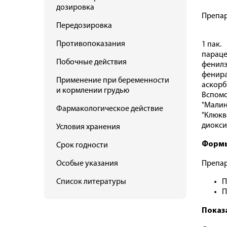
дозировка
Препар
Передозировка
Противопоказания
1 пак.
параце
Побочные действия
фенилэ
фенира
Применение при беременности
аскорб
и кормлении грудью
Вспомо
"Малин
Фармакологическое действие
"Клюква
диоксид
Условия хранения
Формы
Срок годности
Особые указания
Препар
Список литературы
П
П
Показ