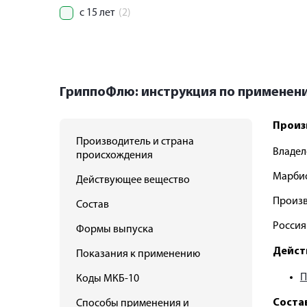
с 15 лет
(2)
ГриппоФлю: инструкция по применен
Произ
Производитель и страна
Владел
происхождения
Марби
Действующее вещество
Произв
Состав
Россия
Формы выпуска
Дейст
Показания к применению
П
Коды МКБ-10
Соста
Способы применения и