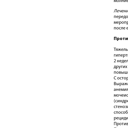
молние
Лечени
передо
меропр
после 
Проти
Тяжелы
гиперт
2 неде
других
повыше
С осто
Выраже
анемия
мочеис
(синдр
стеноз
способ
рециди
Против