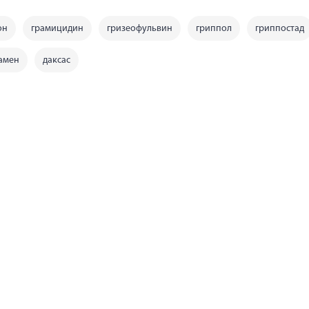
он
грамицидин
гризеофульвин
гриппол
гриппостад
амен
даксас