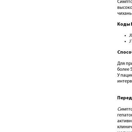
Симпто
высоко
чихань
Коды 
J
J
Спосо
Для пр
более 5
У паци
интерв
Перед
Симпто
гепато
активн
клинич