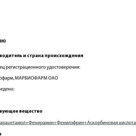
ию
водитель и страна происхождения
ец регистрационного удостоверения:
офарм, МАРБИОФАРМ ОАО
едено:
вующее вещество
арацетамол+Фенирамин+Фенилэфрин+Аскорбиновая кислота
в