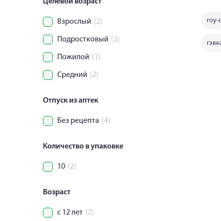
Целевой возраст
гоу-
Взрослый
(2)
Подростковый
(2)
гэвк
Пожилой
(1)
Средний
(2)
Отпуск из аптек
Без рецепта
(4)
Количество в упаковке
10
(2)
Возраст
с 12 лет
(2)