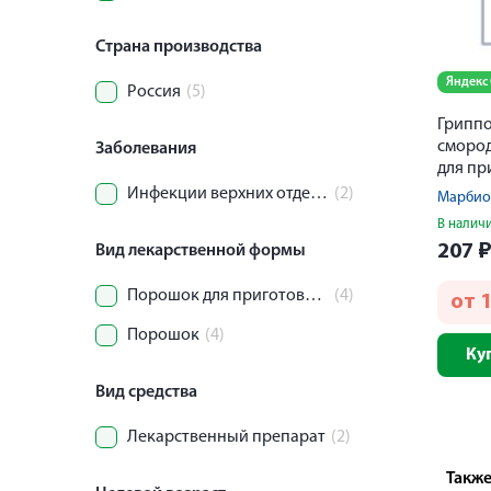
Страна производства
Яндекс
Россия
(5)
Грипп
сморо
Заболевания
для пр
раство
Инфекции верхних отделов дыхательных путей
(2)
Марби
В налич
207
Вид лекарственной формы
Порошок для приготовления раствора
(4)
от
Порошок
(4)
Ку
Вид средства
Лекарственный препарат
(2)
Также