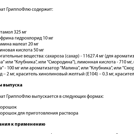
ат ГриппоФлю содержит:
тамол 325 мг
фрина гидрохлорид 10 мг
мина малеат 20 мг
иновая кислота 50 мг
гательные вещества: сахароза (сахар) - 11627.4 мг (для аромати
а" или "Клубника", или "Смородина"), лимонная кислота - 710 мг,
" - 100 мг или ароматизатор "Малина", или "Клубника", или "Смор
 – 2 мг, краситель хинолиновый желтый (Е104) – 0.3 мг, краситель
 выпуска
ат ГриппоФлю выпускается в следующих формах:
орошок
орошок для приготовления раствора
ания к применению