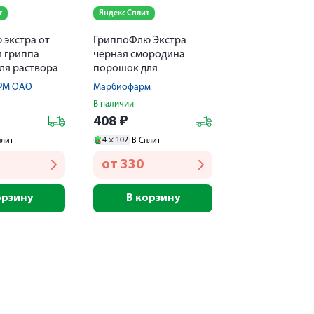
т
Яндекс Сплит
 экстра от
ГриппоФлю Экстра
и гриппа
черная смородина
ля раствора
порошок для
онный 13г N8
приготовления
РМ ОАО
Марбиофарм
раствора 13г №8
В наличии
408
₽
4 ×
102
плит
В Сплит
от
330
орзину
В корзину