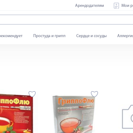
Арендодателям
Мои р
рекомендует
Простуда и грипп
Сердце и сосуды
Аллерги