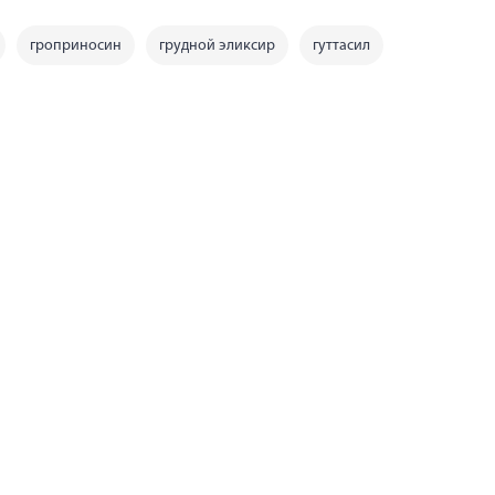
гроприносин
грудной эликсир
гуттасил