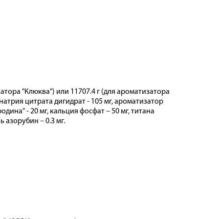
затора "Клюква") или 11707.4 г (для ароматизатора
 натрия цитрата дигидрат - 105 мг, ароматизатор
одина" - 20 мг, кальция фосфат – 50 мг, титана
 азорубин – 0.3 мг.