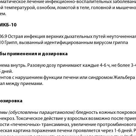
матическое лечение инфекционно-воспалительных заболеваний
й температурой, ознобом, ломотой в теле, головной и мышечно
ем.
МКБ-10
06.9 Острая инфекция верхних дыхательных путей неуточненна
10 Грипп, вызванный идентифицированным вирусом гриппа
бы применения и дозировка
иема внутрь. Разовую дозу принимают каждые 4-6 ч, не более 3-4
 дней.
ентов с нарушением функции печени или синдромом Жильбера 
ал между приемами.
озировка
мы (обусловлены парацетамолом):
бледность кожных покровов,
некроз. Токсическое действие у взрослых возможно после прие
ости «печеночных» трансаминаз, увеличение протромбинового 
еская картина поражения печени проявляется через 1-6 дней. 