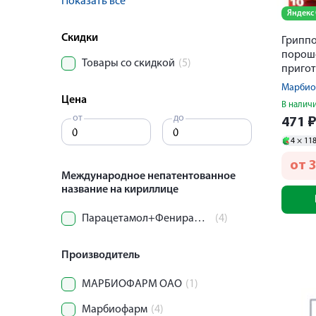
Показать все
Яндекс
Скидки
Грипп
порош
Товары со скидкой
(5)
приго
раство
Марби
Цена
В налич
от
до
471
4 ×
11
от
Международное непатентованное
название на кириллице
Парацетамол+Фенирамин+Фенилэфрин+Аскорбиновая кислота
(4)
Производитель
МАРБИОФАРМ ОАО
(1)
Марбиофарм
(4)