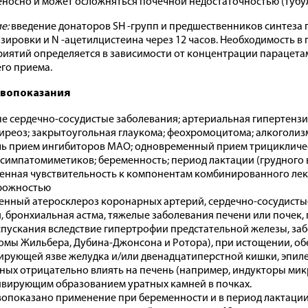
носно и может осложняться почечной недостаточностью (тубу
е:
введение донаторов SH -групп и предшественников синтеза г
зировки и N -ацетилцистеина через 12 часов. Необходимость 
иятий определяется в зависимости от концентрации парацетам
его приема.
вопоказания
е сердечно-сосудистые заболевания; артериальная гипертензия
иреоз; закрытоугольная глаукома; феохромоцитома; алкоголи
ль прием ингибиторов МАО; одновременный прием трицикличес
 симпатомиметиков; беременность; период лактации (грудного в
нная чувствительность к компонентам комбинированного лека
рожностью
нный атеросклероз коронарных артерий, сердечно-сосудистые 
, бронхиальная астма, тяжелые заболевания печени или почек,
пускания вследствие гипертрофии предстательной железы, за
омы Жильбера, Дубина-Джонсона и Ротора), при истощении, о
ирующей язве желудка и/или двенадцатиперстной кишки, эпил
ных отрицательно влиять на печень (например, индукторы мик
вирующим образованием уратных камней в почках.
опоказано применение при беременности и в период лактации 