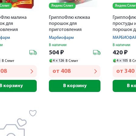
 Сплит
Яндекс Сплит
Яндекс Спли
оФлю малина
ГриппоФлю клюква
Гриппофлю
ок для
порошок для
простуды 
товления
приготовления
порошок д
ра 13г №10
раствора 13г №10
внутр. лим
офарм
Марбиофарм
МАРБИОФА
ии
В наличии
В наличии
₽
504
₽
420
₽
8
4 ×
126
4 ×
105
В Сплит
В Сплит
В С
308
от
408
от
340
В корзину
В корзину
В к