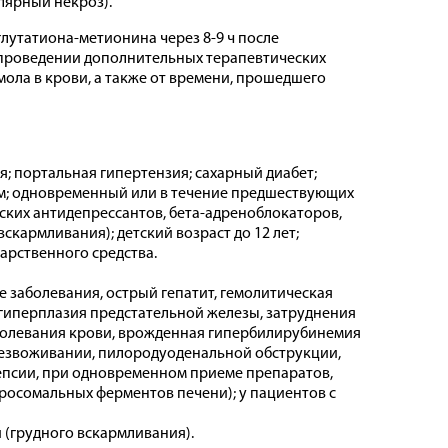
лярный некроз).
лутатиона-метионина через 8-9 ч после
в проведении дополнительных терапевтических
ола в крови, а также от времени, прошедшего
; портальная гипертензия; сахарный диабет;
зм; одновременный или в течение предшествующих
ких антидепрессантов, бета-адреноблокаторов,
скармливания); детский возраст до 12 лет;
рственного средства.
заболевания, острый гепатит, гемолитическая
 гиперплазия предстательной железы, затруднения
болевания крови, врожденная гипербилирубинемия
безвоживании, пилородуоденальной обструкции,
епсии, при одновременном приеме препаратов,
росомальных ферментов печени); у пациентов с
(грудного вскармливания).