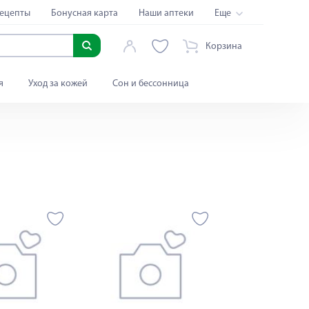
ецепты
Бонусная карта
Наши аптеки
Еще
Корзина
я
Уход за кожей
Сон и бессонница