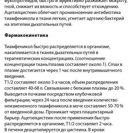
мукопротеидов, быстро и эффективно разжижает мокроту,
гной, снижает их вязкость и способствует отхождению.
Ацетилцистеин облегчает проникновение антибиотика
тиамфеникола в ткани легких, угнетает адгезию бактерий
на эпителии дыхательных путей.
Фармакокинетика
Тиамфеникол быстро распределяется в организме,
накапливается в тканях дыхательных путей в
терапевтических концентрациях. (соотношение
концентрации ткань/плазма составляет около 1). Cmax в
плазме достигается через 1 час после внутримышечного
введения.
T1/2 составляет около 3-х часов, объем распределения
составляет 40-68 л. Связывание с белками плазмы до 20 %.
Выводится почками посредством клубочковой
фильтрации, через 24 часа после введения количество
неизмененного тиамфеникола в моче составляет 50-70 %
от введенной дозы. Проникает через плацентарный
барьер. Ацетилцистеин после применения быстро
распределяется в организме, T1/2 составляет 2 часа.
В печени деацетилируется до цистеина. В крови