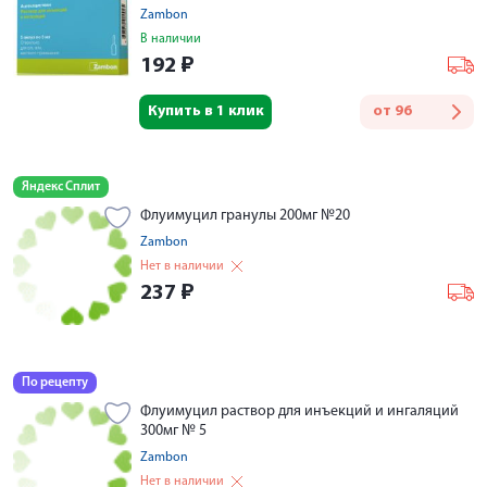
Zambon
В наличии
192
₽
Купить в 1 клик
от
96
Яндекс Сплит
Флуимуцил гранулы 200мг №20
Zambon
Нет в наличии
237
₽
По рецепту
Флуимуцил раствор для инъекций и ингаляций
300мг № 5
Zambon
Нет в наличии