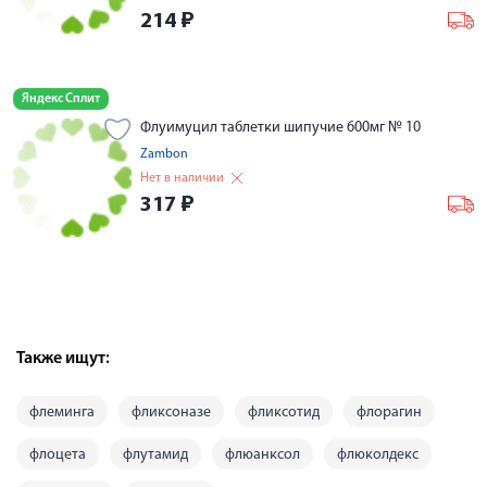
214
₽
Яндекс Сплит
Флуимуцил таблетки шипучие 600мг № 10
Zambon
Нет в наличии
317
₽
Также ищут:
флеминга
фликсоназе
фликсотид
флорагин
флоцета
флутамид
флюанксол
флюколдекс