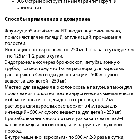
J05 Острый обструктивный ларингит [круп] и
эпиглоттит
Способы применения и дозировка
Флуимуцил®-антибиотик ИТ вводят внутримышечно,
применяют для ингаляций, аппликаций, промывания
полостей.
Ингаляционно: взрослым - по 250 мг 1-2 раза в сутки; детям
- по 125 мг 1-2 раза в сутки.
Эндотрахеально: через бронхоскоп, интубационную
трубку, трахеостому -по 1-2 мл раствора (для взрослых
растворяют в 4 мл воды для инъекций - 500 мг сухого
вещества, для детей - 250 мг).
Местно: для введения в околоносовые пазухи, а также для
промывания полостей после хирургических вмешательств
в области носа и сосцевидного отростка, по 1-2 мл
раствора (для взрослых растворяют в 4 мл воды для
инъекций - 500 мг сухого вещества, для детей - 250 мг).
При заболеваниях носоглотки и уха закапывать по 2-4
капли в каждый носовой ход или наружный слуховой
проход.
Внутримышечно: взрослым - по 500 мг 2-3 раза в сутки;