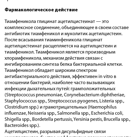
Фармакологическое действие
Тиамфеникола глицинат ацетилцистеинат — это
комплексное соединение, объединяющее в своем составе
антибиотик тиамфеникол и муколитик ацетилцистеин.
После всасывания тиаминфеникола глицинат
ацетилцистеинат расщепляется на ацетилцистеин и
тиамфеникол. Тиамфеникол является производным
хлорамфеникола, механизм действия связан с
ингибированием синтеза белка бактериальной клетки.
Тиамфеникол обладает широким спектром
антибактериального действия, эффективен in vitro в
отношении бактерий, наиболее часто вызывающих
инфекции дыхательных путей: грамположительных
(Streptococcus pneumoniae, Corynebacterium diphtheriae,
Staphylococcus spp., Streptococcus pyogenes, Listeria spp.,
Clostridium spp.) и грамотрицательных (Haemophilus
influenzae, Neisseria spp., Salmonella spp., Escherichia coli,
Shigella spp., Bordetella pertussis, Yersinia pestis, Brucella spp.,
Bacteroides spp.).
Ацетилцистеин, разрывая дисульфидные связи