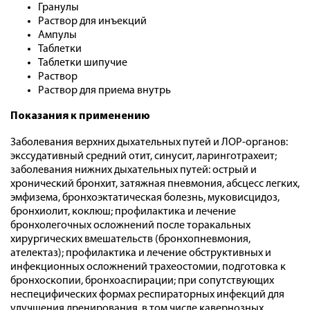
Гранулы
Раствор для инъекций
Ампулы
Таблетки
Таблетки шипучие
Раствор
Раствор для приема внутрь
Показания к применению
Заболевания верхних дыхательных путей и ЛОР-органов:
экссудативный средний отит, синусит, ларинготрахеит;
заболевания нижних дыхательных путей: острый и
хронический бронхит, затяжная пневмония, абсцесс легких,
эмфизема, бронхоэктатическая болезнь, муковисцидоз,
бронхиолит, коклюш; профилактика и лечение
бронхолегочных осложнений после торакальных
хирургических вмешательств (бронхопневмония,
ателектаз); профилактика и лечение обструктивных и
инфекционных осложнений трахеостомии, подготовка к
бронхоскопии, бронхоаспирации; при сопутствующих
неспецифических формах респираторных инфекций для
улучшения дренирования, в том числе кавернозных