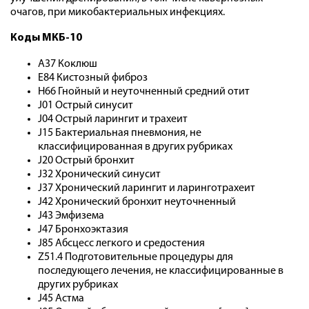
очагов, при микобактериальных инфекциях.
Коды МКБ-10
A37 Коклюш
E84 Кистозный фиброз
H66 Гнойный и неуточненный средний отит
J01 Острый синусит
J04 Острый ларингит и трахеит
J15 Бактериальная пневмония, не
классифицированная в других рубриках
J20 Острый бронхит
J32 Хронический синусит
J37 Хронический ларингит и ларинготрахеит
J42 Хронический бронхит неуточненный
J43 Эмфизема
J47 Бронхоэктазия
J85 Абсцесс легкого и средостения
Z51.4 Подготовительные процедуры для
последующего лечения, не классифицированные в
других рубриках
J45 Астма