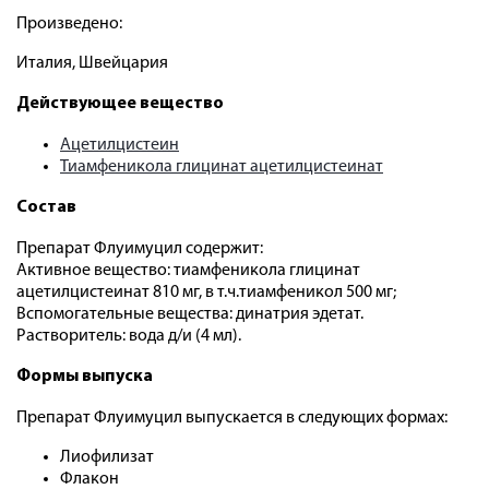
Произведено:
Италия, Швейцария
Действующее вещество
Ацетилцистеин
Тиамфеникола глицинат ацетилцистеинат
Состав
Препарат Флуимуцил содержит:
Активное вещество: тиамфеникола глицинат
ацетилцистеинат 810 мг, в т.ч.тиамфеникол 500 мг;
Вспомогательные вещества: динатрия эдетат.
Растворитель: вода д/и (4 мл).
Формы выпуска
Препарат Флуимуцил выпускается в следующих формах:
Лиофилизат
Флакон