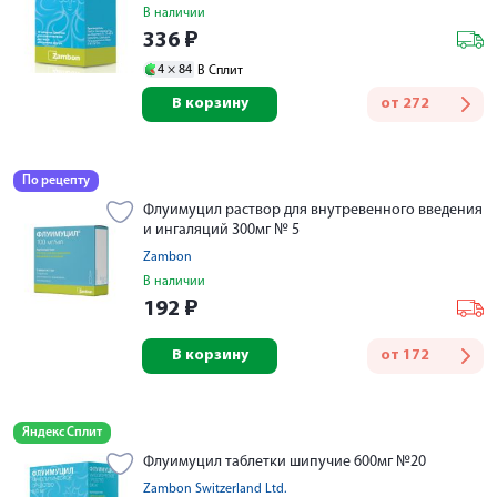
В наличии
336
₽
4 ×
84
В Сплит
В корзину
от
272
По рецепту
Флуимуцил раствор для внутревенного введения
и ингаляций 300мг № 5
Zambon
В наличии
192
₽
В корзину
от
172
Яндекс Сплит
Флуимуцил таблетки шипучие 600мг №20
Zambon Switzerland Ltd.