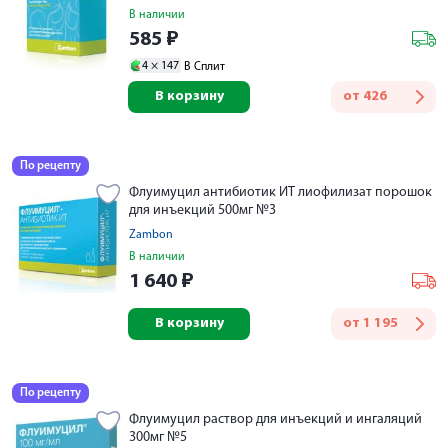
В наличии
585
₽
4 ×
147
В Сплит
В корзину
от
426
По рецепту
Флуимуцил антибиотик ИТ лиофилизат порошок
для инъекций 500мг №3
Zambon
В наличии
1 640
₽
В корзину
от
1 195
По рецепту
Флуимуцил раствор для инъекций и ингаляций
300мг №5