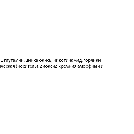
, L-глутамин, цинка окись, никотинамид, горянки
ическая (носитель), диоксид кремния аморфный и