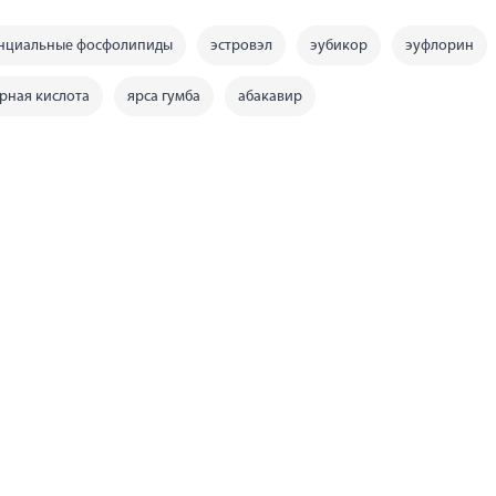
енциальные фосфолипиды
эстровэл
эубикор
эуфлорин
рная кислота
ярса гумба
абакавир