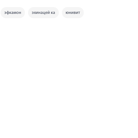
эфкамон
эхинацей ка
юнивит