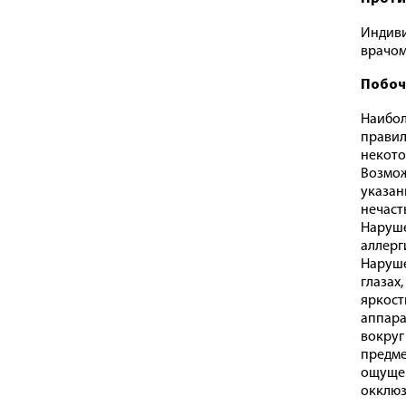
Индиви
врачом
Побоч
Наибол
правил
некото
Возмож
указан
нечасты
Наруше
аллерг
Наруше
глазах
яркост
аппара
вокруг
предме
ощущен
окклюз