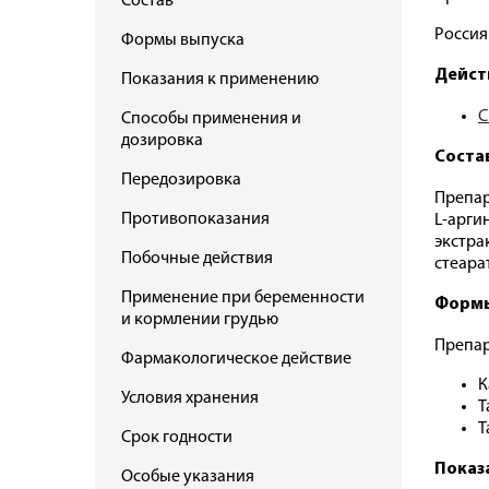
Состав
Россия
Формы выпуска
Дейст
Показания к применению
С
Способы применения и
дозировка
Соста
Передозировка
Препар
Противопоказания
L-арги
экстра
Побочные действия
стеара
Применение при беременности
Формы
и кормлении грудью
Препар
Фармакологическое действие
К
Условия хранения
Т
Т
Срок годности
Показ
Особые указания