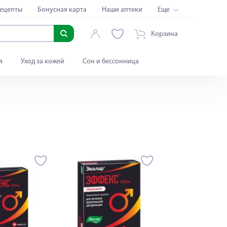
ецепты
Бонусная карта
Наши аптеки
Еще
Корзина
я
Уход за кожей
Сон и бессонница