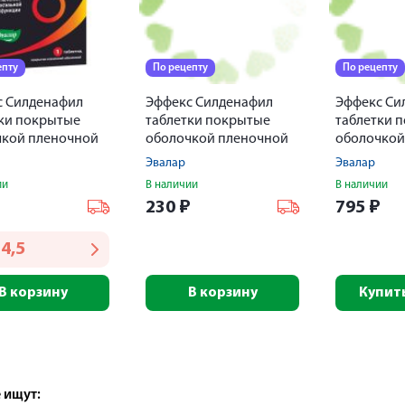
епту
По рецепту
По рецепту
с Силденафил
Эффекс Силденафил
Эффекс Си
ки покрытые
таблетки покрытые
таблетки 
чкой пленочной
оболочкой пленочной
оболочкой
№ 1
50мг № 6
Эвалар
Эвалар
ии
В наличии
В наличии
₽
230
₽
795
₽
4,5
В корзину
В корзину
Купить
 ищут: