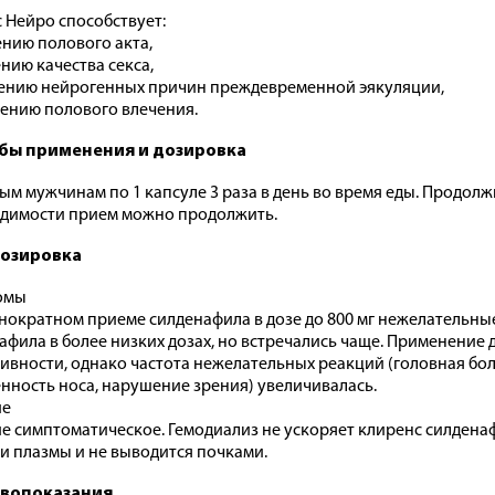
 Нейро способствует:
нию полового акта,
нию качества секса,
ению нейрогенных причин преждевременной эякуляции,
нию полового влечения.
бы применения и дозировка
ым мужчинам по 1 капсуле 3 раза в день во время еды. Продолж
димости прием можно продолжить.
озировка
омы
нократном приеме силденафила в дозе до 800 мг нежелательные
афила в более низких дозах, но встречались чаще. Применение
ивности, однако частота нежелательных реакций (головная бол
нность носа, нарушение зрения) увеличивалась.
ие
е симптоматическое. Гемодиализ не ускоряет клиренс силденаф
и плазмы и не выводится почками.
вопоказания