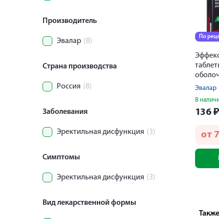
Производитель
По рец
Эвалар
(8)
Эффек
таблет
Страна производства
оболо
100мг 
Россия
(8)
Эвалар
В налич
136
Заболевания
Эректильная дисфункция
(3)
от
7
Симптомы
Эректильная дисфункция
(3)
Вид лекарственной формы
Также