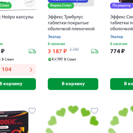
 Сплит
Яндекс Сплит
По рецепту
 Нейро капсулы
Эффекс Трибулус
Эффекс Си
таблетки покрытые
таблетки 
оболочкой пленочной
оболочкой
250мг № 60
Эвалар
Эвалар
ии
В наличии
В наличии
3 749
3
₽
3 187
₽
774
₽
6
4 ×
797
В Сплит
В Сплит
 104
В корзину
В корзину
В к