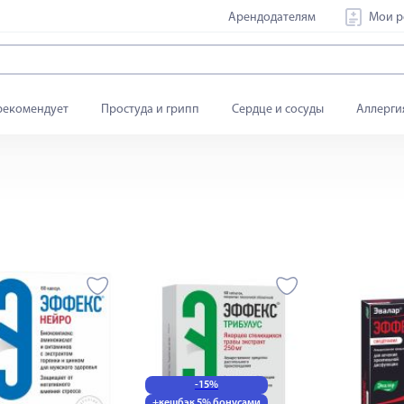
Арендодателям
Мои р
рекомендует
Простуда и грипп
Сердце и сосуды
Аллерги
-15%
+кешбэк 5% бонусами