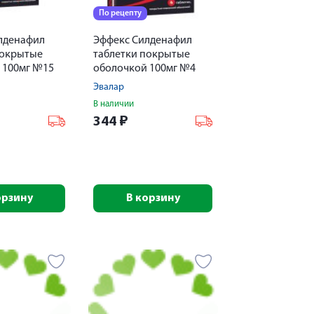
По рецепту
лденафил
Эффекс Силденафил
покрытые
таблетки покрытые
 100мг №15
оболочкой 100мг №4
Эвалар
В наличии
344
₽
орзину
В корзину