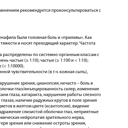
менением рекомендуется проконсультироваться с
афила были головная боль и «приливы». Как
тяжести и носят преходящий характер. Частота
 распределены по системно-органным классам с
частые (≥ 1:10); частые (≥ 1:100 и < 1:10);
 (< 1:10000).
ой чувствительности (в т.ч. кожная сыпь),
арушение зрения, цианопсия; нечасто – боль в
болочки глаз/инъецированность склер, изменение
ани глаза, катаракта, нарушение работы слезного
 глазах, наличие радужных кругов в поле зрения
метов в желтом цвете (ксантопсия), видение
здражение слизистой оболочки глаз, неприятные
емическая нейропатия зрительного нерва,
теря зрения или снижение остроты зрения,