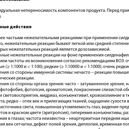
дуальная непереносимость компонентов продукта. Перед при
.
ные действия
ее частыми нежелательными реакциями при применении силден
о, нежелательные реакции бывают легкой или средней степени 
рых нежелательных реакций является дозозависимой.
ные нежелательные реакции на фоне применения силденафила
ием частоты их возникновения согласно рекомендациям ВОЗ: очень 
е (≥ 1:1000 и < 1:100); редкие (≥ 1:10000 и < 1:1000); очень редкие
ния со стороны иммунной системы: нечасто – реакции повышенн
ические реакции.
ния со стороны органа зрения: часто – затуманенное зрение, н
, фотофобия, фотопсия, хроматопсия, покраснение слизистой о
и световосприятия, мидриаз, конъюнктивит, кровоизлияние в тк
та; редко – отек век и прилегающих тканей, ощущение сухости в
 источника света, повышенная утомляемость глаз, видение пред
тов в красном цвете (эритропсия), гиперемия конъюнктивы, ра
ия в глазах; частота неизвестна – неартериитная передняя иш
ия вен сетчатки, дефект полей зрения, диплопия, временная по