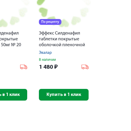
По рецепту
лденафил
Эффекс Силденафил
покрытые
таблетки покрытые
 50мг № 20
оболочкой пленочной
100мг № 30
Эвалар
В наличии
1 480
₽
 в 1 клик
Купить в 1 клик