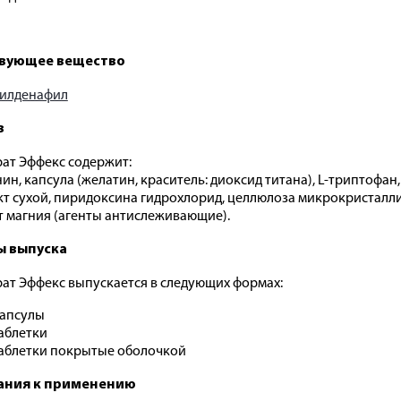
вующее вещество
илденафил
в
ат Эффекс содержит:
нин, капсула (желатин, краситель: диоксид титана), L-триптофан
кт сухой, пиридоксина гидрохлорид, целлюлоза микрокристалл
т магния (агенты антислеживающие).
 выпуска
ат Эффекс выпускается в следующих формах:
апсулы
аблетки
аблетки покрытые оболочкой
ания к применению