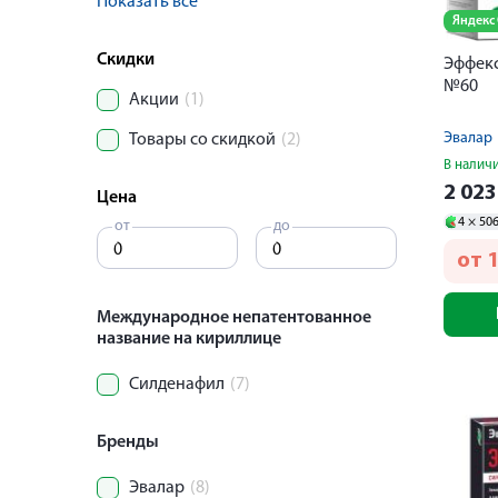
Показать все
Яндекс
Скидки
Эффекс
№60
Акции
(1)
Эвалар
Товары со скидкой
(2)
В налич
2 02
Цена
4 ×
50
от
до
от
1
Международное непатентованное
название на кириллице
Силденафил
(7)
Бренды
Эвалар
(8)