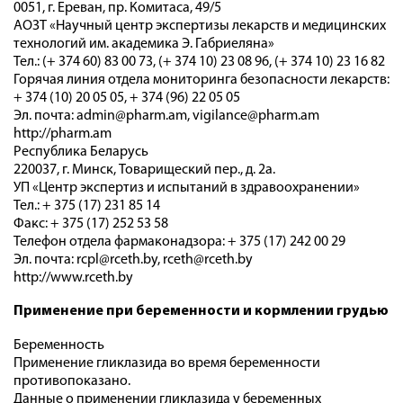
0051, г. Ереван, пр. Комитаса, 49/5
АОЗТ «Научный центр экспертизы лекарств и медицинских
технологий им. академика Э. Габриеляна»
Тел.: (+ 374 60) 83 00 73, (+ 374 10) 23 08 96, (+ 374 10) 23 16 82
Горячая линия отдела мониторинга безопасности лекарств:
+ 374 (10) 20 05 05, + 374 (96) 22 05 05
Эл. почта: admin@pharm.am, vigilance@pharm.am
http://pharm.am
Республика Беларусь
220037, г. Минск, Товарищеский пер., д. 2а.
УП «Центр экспертиз и испытаний в здравоохранении»
Тел.: + 375 (17) 231 85 14
Факс: + 375 (17) 252 53 58
Телефон отдела фармаконадзора: + 375 (17) 242 00 29
Эл. почта: rcpl@rceth.by, rceth@rceth.by
http://www.rceth.by
Применение при беременности и кормлении грудью
Беременность
Применение гликлазида во время беременности
противопоказано.
Данные о применении гликлазида у беременных