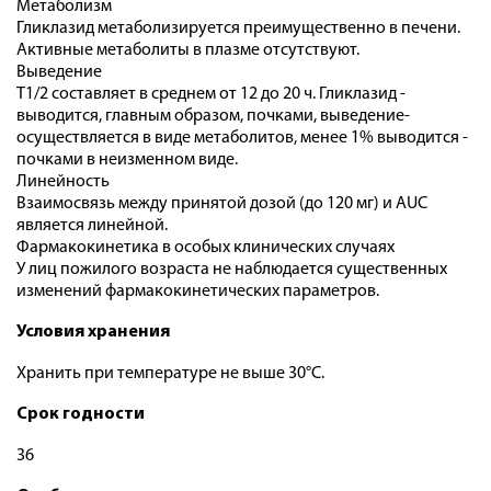
Метаболизм
Гликлазид метаболизируется преимущественно в печени.
Активные метаболиты в плазме отсутствуют.
Выведение
T1/2 ­составляет­ в­ среднем­ от­ 12­ до­ 20­ ч.­ Гликлазид ­
выводится,­ главным­ образом,­ почками,­ выведение­
осуществляется ­в виде ­метаболитов,­ менее­ 1%­ выводится ­
почками­­ в­­ неизменном ­виде.
Линейность
Взаимосвязь между принятой дозой (до 120 мг) и AUC
является линейной.
Фармакокинетика в особых клинических случаях
У лиц пожилого возраста не наблюдается существенных
изменений фармакокинетических параметров.
Условия хранения
Хранить при температуре не выше 30°С.
Срок годности
36