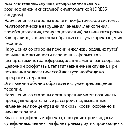
исключительных случаях, лекарственная сыпь с
эозинофилией и системной симптоматикой (DRESS-
синдром).
Нарушения со стороны крови и лимфатической системы:
гематологические нарушения (анемия, лейкопения,
тромбоцитопения, гранулоцитопения) развиваются редко.
Как правило, эти явления обратимы в случае прекращения
терапии.
Нарушения со стороны печени и желчевыводящих путей:
повышение активности печеночных ферментов
(аспартатаминотрансферазы, аланинаминотрансферазы,
щелочной фосфатазы), гепатит (единичные случаи). При
появлении холестатической желтухи необходимо
прекратить терапию.
Эти явления обычно обратимы в случае прекращения
терапии.
Нарушения со стороны органа зрения: могут возникать
преходящие зрительные расстройства, вызванные
изменением концентрации глюкозы крови, особенно в
начале терапии.
Класс специфичные эффекты, присущие производным
сульфонилмочевины: на фоне приема других производных