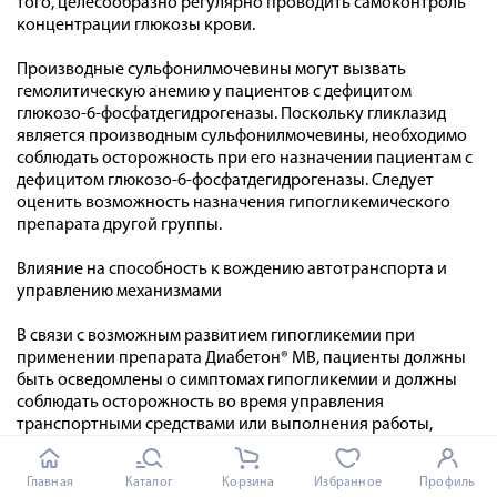
того, целесообразно регулярно проводить самоконтроль
концентрации глюкозы крови.
Производные сульфонилмочевины могут вызвать
гемолитическую анемию у пациентов с дефицитом
глюкозо-6-фосфатдегидрогеназы. Поскольку гликлазид
является производным сульфонилмочевины, необходимо
соблюдать осторожность при его назначении пациентам с
дефицитом глюкозо-6-фосфатдегидрогеназы. Следует
оценить возможность назначения гипогликемического
препарата другой группы.
Влияние на способность к вождению автотранспорта и
управлению механизмами
В связи с возможным развитием гипогликемии при
применении препарата Диабетон® MB, пациенты должны
быть осведомлены о симптомах гипогликемии и должны
соблюдать осторожность во время управления
транспортными средствами или выполнения работы,
требующей высокой скорости физических и психических
реакций, особенно в начале терапии.
Главная
Каталог
Корзина
Избранное
Профиль