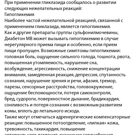
При применении гликлазида сообщалось о развитии
следующих нежелательных реакций:
Гипогликемия
Наиболее частой нежелательной реакцией, связанной с
применением гликлазида, является гипогликемия.
Как и другие препараты группы сульфонилмочевины,
Диабетон МВ может вызывать гипогликемию в случае
нерегулярного приема пищи и особенно, если прием
пищи пропущен. Возможные симптомы гипогликемии:
головная боль, ощущение сильного голода, тошнота, рвота,
повышенная утомляемость, нарушение сна,
возбуждение, агрессивность, снижение концентрации
внимания, замедленная реакция, депрессия, спутанность
сознания, нарушение зрения и речи, афазия, тремор,
парезы, сенсорные расстройства, головокружение,
ощущение беспомощности, потеря самоконтроля,
бред, судороги, поверхностное дыхание, брадикардия,
сонливость и потеря сознания с возможным развитием
комы, вплоть до летального исхода.
Также могут отмечаться адренергические компенсаторные
реакции: повышенное потоотделение, «липкая» кожа,
тревожность, тахикардия, повышение