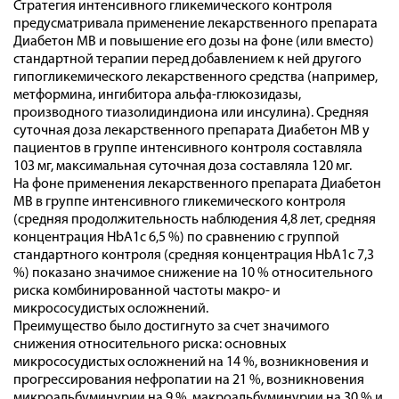
Стратегия интенсивного гликемического контроля
предусматривала применение лекарственного препарата
Диабетон МВ и повышение его дозы на фоне (или вместо)
стандартной терапии перед добавлением к ней другого
гипогликемического лекарственного средства (например,
метформина, ингибитора альфа-глюкозидазы,
производного тиазолидиндиона или инсулина). Средняя
суточная доза лекарственного препарата Диабетон МВ у
пациентов в группе интенсивного контроля составляла
103 мг, максимальная суточная доза составляла 120 мг.
На фоне применения лекарственного препарата Диабетон
МВ в группе интенсивного гликемического контроля
(средняя продолжительность наблюдения 4,8 лет, средняя
концентрация HbA1c 6,5 %) по сравнению с группой
стандартного контроля (средняя концентрация HbA1c 7,3
%) показано значимое снижение на 10 % относительного
риска комбинированной частоты макро- и
микрососудистых осложнений.
Преимущество было достигнуто за счет значимого
снижения относительного риска: основных
микрососудистых осложнений на 14 %, возникновения и
прогрессирования нефропатии на 21 %, возникновения
микроальбуминурии на 9 %, макроальбуминурии на 30 % и