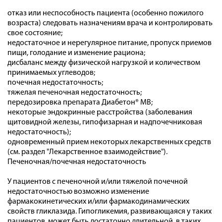
отказ или неспособность пациента (особенно пожилого
возраста) следовать назначениям врача и контролировать
свое состояние;
недостаточное и нерегулярное питание, пропуск приемов
пищи, голодание и изменение рациона;
дисбаланс между физической нагрузкой и количеством
принимаемых углеводов;
почечная недостаточность;
тяжелая печеночная недостаточность;
передозировка препарата Диабетон® MB;
некоторые эндокринные расстройства (заболевания
щитовидной железы, гипофизарная и надпочечниковая
недостаточность);
одновременный прием некоторых лекарственных средств
(см. раздел "Лекарственное взаимодействие").
Печеночная/почечная недостаточность
У пациентов с печеночной и/или тяжелой почечной
недостаточностью возможно изменение
фармакокинетических и/или фармакодинамических
свойств гликлазида. Гипогликемия, развивающаяся у таких
пациентов, может быть достаточно длительной, в таких