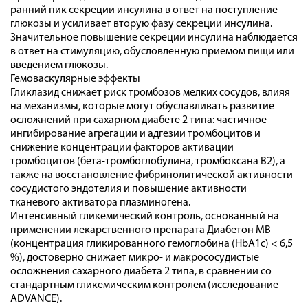
ранний пик секреции инсулина в ответ на поступление
глюкозы и усиливает вторую фазу секреции инсулина.
Значительное повышение секреции инсулина наблюдается
в ответ на стимуляцию, обусловленную приемом пищи или
введением глюкозы.
Гемоваскулярные эффекты
Гликлазид снижает риск тромбозов мелких сосудов, влияя
на механизмы, которые могут обуславливать развитие
осложнений при сахарном диабете 2 типа: частичное
ингибирование агрегации и адгезии тромбоцитов и
снижение концентрации факторов активации
тромбоцитов (бета-тромбоглобулина, тромбоксана В2), а
также на восстановление фибринолитической активности
сосудистого эндотелия и повышение активности
тканевого активатора плазминогена.
Интенсивный гликемический контроль, основанный на
применении лекарственного препарата Диабетон МВ
(концентрация гликированного гемоглобина (HbA1c) < 6,5
%), достоверно снижает микро- и макрососудистые
осложнения сахарного диабета 2 типа, в сравнении со
стандартным гликемическим контролем (исследование
ADVANCE).