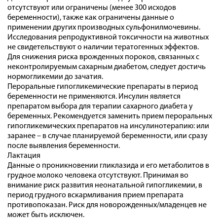
отсутствуют или ограничены (менее 300 исходов
беременности), также как ограничены данные о
применении других производных сульфонилмочевины.
Исследования репродуктивной токсичности на животных
не свидетельствуют о наличии тератогенных эффектов.
Для снижения риска врожденных пороков, связанных с
неконтролируемым сахарным диабетом, следует достичь
нормогликемии до зачатия.
Пероральные гипогликемические препараты в период
беременности не применяются. Инсулин является
препаратом выбора для терапии сахарного диабета у
беременных. Рекомендуется заменить прием пероральных
гипогликемических препаратов на инсулинотерапию: или
заранее – в случае планируемой беременности, или сразу
после выявления беременности.
Лактация
Данные о проникновении гликлазида и его метаболитов в
грудное молоко человека отсутствуют. Принимая во
внимание риск развития неонатальной гипогликемии, в
период грудного вскармливания прием препарата
противопоказан. Риск для новорожденных/младенцев не
может быть исключен.