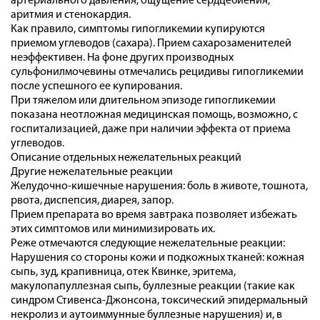
артериального давления, ощущение сердцебиения,
аритмия и стенокардия.
Как правило, симптомы гипогликемии купируются
приемом углеводов (сахара). Прием сахарозаменителей
неэффективен. На фоне других производных
сульфонилмочевины отмечались рецидивы гипогликемии
после успешного ее купирования.
При тяжелом или длительном эпизоде гипогликемии
показана неотложная медицинская помощь, возможно, с
госпитализацией, даже при наличии эффекта от приема
углеводов.
Описание отдельных нежелательных реакций
Другие нежелательные реакции
Желудочно-кишечные нарушения: боль в животе, тошнота,
рвота, диспепсия, диарея, запор.
Прием препарата во время завтрака позволяет избежать
этих симптомов или минимизировать их.
Реже отмечаются следующие нежелательные реакции:
Нарушения со стороны кожи и подкожных тканей: кожная
сыпь, зуд, крапивница, отек Квинке, эритема,
макулопапуллезная сыпь, буллезные реакции (такие как
синдром Стивенса-Джонсона, токсический эпидермальный
некролиз и аутоиммунные буллезные нарушения) и, в