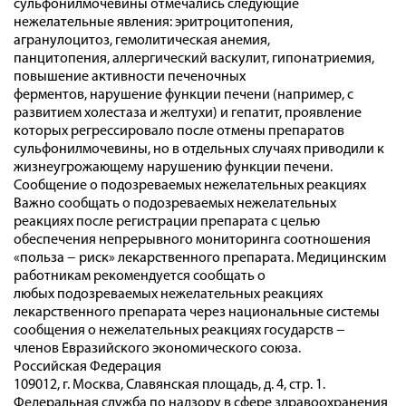
сульфонилмочевины отмечались следующие
нежелательные явления: эритроцитопения,
агранулоцитоз, гемолитическая анемия,
панцитопения, аллергический васкулит, гипонатриемия,
повышение активности печеночных
ферментов, нарушение функции печени (например, с
развитием холестаза и желтухи) и гепатит, проявление
которых регрессировало после отмены препаратов
сульфонилмочевины, но в отдельных случаях приводили к
жизнеугрожающему нарушению функции печени.
Сообщение о подозреваемых нежелательных реакциях
Важно сообщать о подозреваемых нежелательных
реакциях после регистрации препарата с целью
обеспечения непрерывного мониторинга соотношения
«польза − риск» лекарственного препарата. Медицинским
работникам рекомендуется сообщать о
любых подозреваемых нежелательных реакциях
лекарственного препарата через национальные системы
сообщения о нежелательных реакциях государств −
членов Евразийского экономического союза.
Российская Федерация
109012, г. Москва, Славянская площадь, д. 4, стр. 1.
Федеральная служба по надзору в сфере здравоохранения