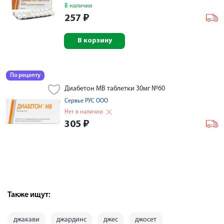
В наличии
257
₽
В корзину
По рецепту
Диабетон МВ таблетки 30мг №60
Сервье РУС ООО
Нет в наличии
305
₽
Также ищут:
джакави
джардинс
джес
джосет