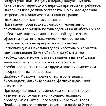
следует учитывать их дозу и период полувыведения.
Как правило, переходного периода при этом не требуется.
Начальная доза должна составлять 30 мг и затем должна
титроваться в зависимости от концентрации
глюкозы крови, как описано выше.
При замене производных сульфонилмочевины с
длительным периодом полувыведения на Диабетон МВ во
избежание гипогликемии, вызванной аддитивным
эффектом двух гипогликемических лекарственных
препаратов, можно прекратить их прием на
несколько дней. Начальная доза Диабетона МВ при этом
также составляет 30 мг (1/2 таблетки 60 мг) и при
необходимости может быть повышена в дальнейшем, в
зависимости от терапевтического эффекта.
Комбинированный прием с другим гипогликемическим
лекарственным препаратом
Диабетон МВ может применяться в сочетании с
бигуанидами, ингибиторами альфаглюкозидазы или
инсулином.
При неадекватном гликемическом контроле следует
назначить дополнительно инсулинотерапию с
проведением тщательного медицинского контроля.
Профилактика осложнений сахарного диабета 2 типа