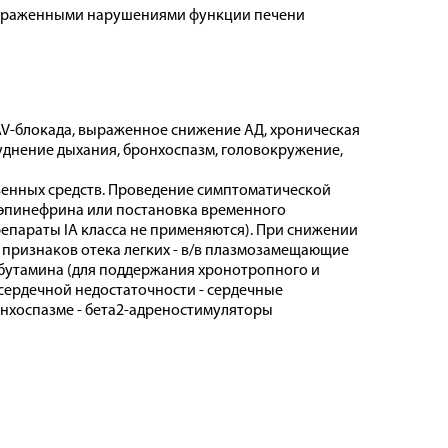
 выраженными нарушениями функции печени
AV-блокада, выраженное снижение АД, хроническая
руднение дыхания, бронхоспазм, головокружение,
енных средств. Проведение симптоматической
, эпинефрина или постановка временного
епараты IA класса не применяются). При снижении
 признаков отека легких - в/в плазмозамещающие
обутамина (для поддержания хронотропного и
сердечной недостаточности - сердечные
ронхоспазме - бета2-адреностимуляторы