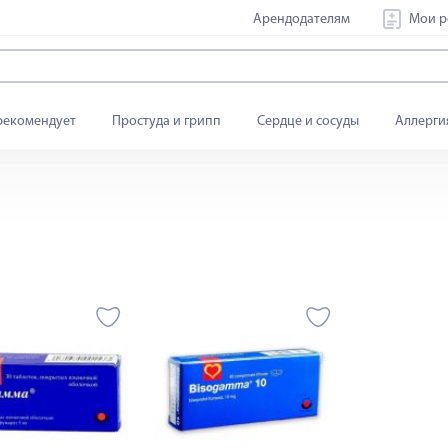
Арендодателям
Мои р
рекомендует
Простуда и грипп
Сердце и сосуды
Аллерги