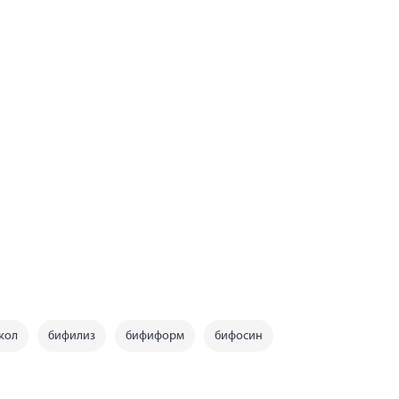
кол
бифилиз
бифиформ
бифосин