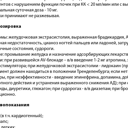
ентов с нарушением функции почек при КК < 20 мл/мин или с
льная суточная доза - 10 мг.
ки принимают не разжевывая.
озировка
мы: желудочковая экстрасистолия, выраженная брадикардия, 
ная недостаточность, цианоз ногтей пальцев или ладоней, зат
чные состояния, судороги.
е: промывание желудка и назначение адсорбирующих лекарств
и: при развившейся AV-блокаде – в/в введение 1-2 мг атропина
стимулятора; при желудочковой экстрасистолии - лидокаин (пр
иент должен находиться в положении Тренделенбурга; если нет
ры, при неэффективности - введение эпинефрина, допамина, д
пного действия и устранения выраженного снижения АД); при 
иды, диуретики, глюкагон; при судорогах - в/в диазепам; при б
ционно.
вопоказания
(в т.ч. кардиогенный);
апс;
 легких;