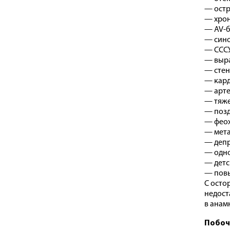
— остр
— хрон
— AV-бл
— сино
— СССУ
— выра
— стен
— кард
— арте
— тяже
— позд
— феох
— мета
— депр
— одно
— детс
— повы
С осто
недост
в анам
Побоч