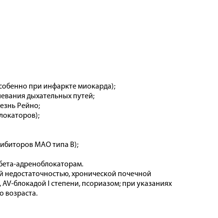
особенно при инфаркте миокарда);
евания дыхательных путей;
езнь Рейно;
локаторов);
ибиторов МАО типа В);
бета-адреноблокаторам.
й недостаточностью, хронической почечной
AV-блокадой I степени, псориазом; при указаниях
о возраста.