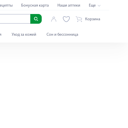
ецепты
Бонусная карта
Наши аптеки
Еще
Корзина
я
Уход за кожей
Сон и бессонница