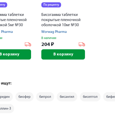
епту
По рецепту
мма таблетки
Бисогамма таблетки
тые пленочной
покрытые пленочной
кой 5мг №30
оболочкой 10мг №30
 Pharma
Worwag Pharma
ии
В наличии
₽
204
₽
В корзину
В корзину
 ищут:
тредин
биофер
бипрол
бисангил
бисептол
бифи
ллин-3