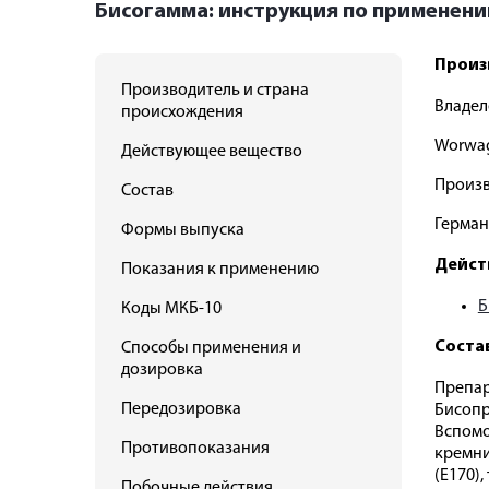
Бисогамма: инструкция по применен
Произ
Производитель и страна
Владел
происхождения
Worwa
Действующее вещество
Произв
Состав
Герма
Формы выпуска
Дейст
Показания к применению
Б
Коды МКБ-10
Соста
Способы применения и
дозировка
Препар
Передозировка
Бисопр
Вспомо
Противопоказания
кремни
(E170),
Побочные действия