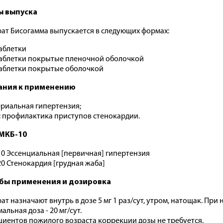
 выпуска
ат Бисогамма выпускается в следующих формах:
аблетки
аблетки покрытые пленочной оболочкой
аблетки покрытые оболочкой
ания к применению
риальная гипертензия;
 профилактика приступов стенокардии.
МКБ-10
10 Эссенциальная [первичная] гипертензия
20 Стенокардия [грудная жаба]
бы применения и дозировка
ат назначают внутрь в дозе 5 мг 1 раз/сут, утром, натощак. При 
льная доза - 20 мг/сут.
циентов пожилого возраста коррекции дозы не требуется.