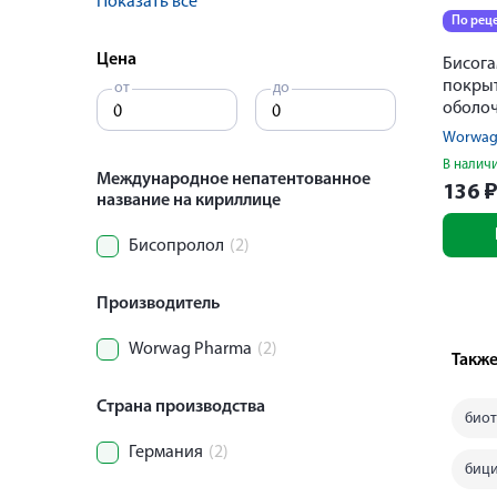
Показать все
По рец
Цена
Бисога
покры
от
до
оболоч
Worwag
В налич
Международное непатентованное
136
название на кириллице
Бисопролол
(2)
Производитель
Worwag Pharma
(2)
Также
Страна производства
био
Германия
(2)
бици