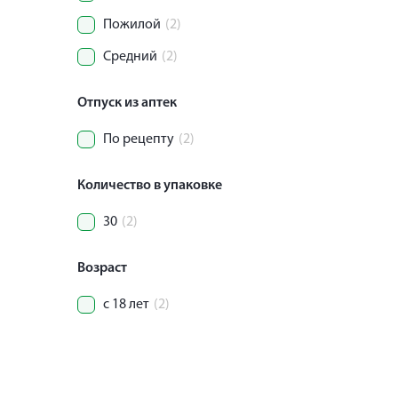
Пожилой
(2)
Средний
(2)
Отпуск из аптек
По рецепту
(2)
Количество в упаковке
30
(2)
Возраст
с 18 лет
(2)