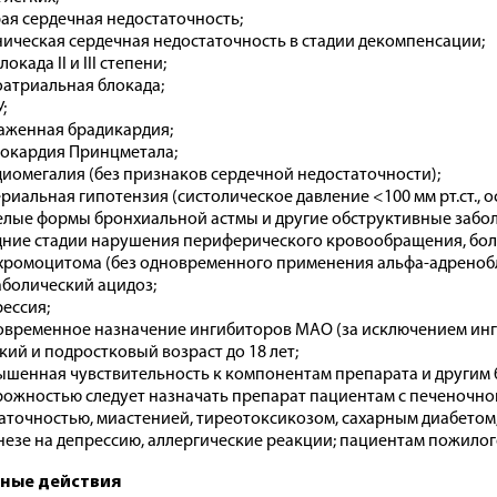
ая сердечная недостаточность;
ическая сердечная недостаточность в стадии декомпенсации;
окада II и III степени;
атриальная блокада;
;
женная брадикардия;
окардия Принцметала;
иомегалия (без признаков сердечной недостаточности);
риальная гипотензия (систолическое давление <100 мм рт.ст., 
лые формы бронхиальной астмы и другие обструктивные забол
ние стадии нарушения периферического кровообращения, бол
ромоцитома (без одновременного применения альфа-адреноб
болический ацидоз;
ессия;
временное назначение ингибиторов МАО (за исключением инг
кий и подростковый возраст до 18 лет;
шенная чувствительность к компонентам препарата и другим 
рожностью следует назначать препарат пациентам с печеночно
аточностью, миастенией, тиреотоксикозом, сахарным диабетом, 
незе на депрессию, аллергические реакции; пациентам пожилог
ные действия