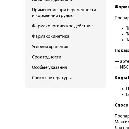
Формы
Применение при беременности
и кормлении грудью
Препар
Фармакологическое действие
Т
Т
Фармакокинетика
Т
Условия хранения
Показ
Срок годности
— арте
— ИБС:
Особые указания
Список литературы
Коды 
I
I
Спосо
Препар
Максима
Для па