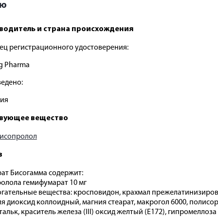
ию
водитель и страна происхождения
ец регистрационного удостоверения:
g Pharma
едено:
ния
вующее вещество
исопролол
в
ат Бисогамма содержит:
олола гемифумарат 10 мг
гательные вещества: кросповидон, крахмал прежелатинизиров
я диоксид коллоидный, магния стеарат, макрогол 6000, полисорб
 тальк, краситель железа (III) оксид желтый (E172), гипромеллоз