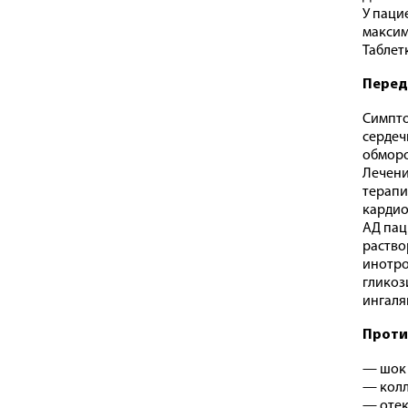
У паци
максима
Таблет
Перед
Симпто
сердеч
обморо
Лечени
терапи
кардио
АД пац
раство
инотро
гликоз
ингаля
Проти
— шок 
— колл
— отек