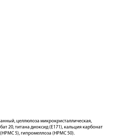
анный, целлюлоза микрокристаллическая,
ат 20, титана диоксид (Е171), кальция карбонат
а (HPMC 5), гипромеллоза (HPMC 50).