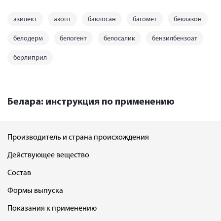
азилект
азопт
баклосан
багомет
беклазон
белодерм
белогент
белосалик
бензилбензоат
берлиприл
Белара: инструкция по применению
Производитель и страна происхождения
Действующее вещество
Состав
Формы выпуска
Показания к применению