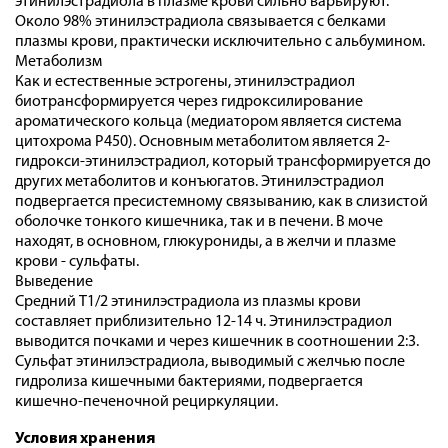
этинилэстрадиола в плазме крови сильно варьируют.
Около 98% этинилэстрадиола связывается с белками
плазмы крови, практически исключительно с альбумином.
Метаболизм
Как и естественные эстрогены, этинилэстрадиол
биотрансформируется через гидроксилирование
ароматического кольца (медиатором является система
цитохрома Р450). Основным метаболитом является 2-
гидрокси-этинилэстрадиол, который трансформируется до
других метаболитов и конъюгатов. Этинилэстрадиол
подвергается пресистемному связыванию, как в слизистой
оболочке тонкого кишечника, так и в печени. В моче
находят, в основном, глюкурониды, а в желчи и плазме
крови - сульфаты.
Выведение
Средний Т1/2 этинилэстрадиола из плазмы крови
составляет приблизительно 12-14 ч. Этинилэстрадиол
выводится почками и через кишечник в соотношении 2:3.
Сульфат этинилэстрадиола, выводимый с желчью после
гидролиза кишечными бактериями, подвергается
кишечно-печеночной рециркуляции.
Условия хранения