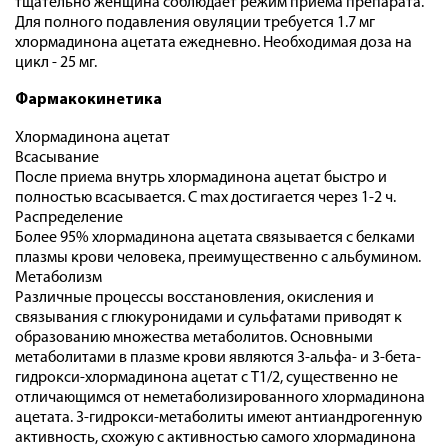
тщательно женщина соблюдает режим приема препарата.
Для полного подавления овуляции требуется 1.7 мг
хлормадинона ацетата ежедневно. Необходимая доза на
цикл - 25 мг.
Фармакокинетика
Хлормадинона ацетат
Всасывание
После приема внутрь хлормадинона ацетат быстро и
полностью всасывается. С max достигается через 1-2 ч.
Распределение
Более 95% хлормадинона ацетата связывается с белками
плазмы крови человека, преимущественно с альбумином.
Метаболизм
Различные процессы восстановления, окисления и
связывания с глюкуронидами и сульфатами приводят к
образованию множества метаболитов. Основными
метаболитами в плазме крови являются 3-альфа- и 3-бета-
гидрокси-хлормадинона ацетат с Т1/2, существенно не
отличающимся от неметаболизированного хлормадинона
ацетата. 3-гидрокси-метаболиты имеют антиандрогенную
активность, схожую с активностью самого хлормадинона