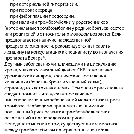
— при артериальной гипертензии;
— при пороках сердца;
— при фибрилляции предсердий;
— при наличии тромбоэмболии у родственников
(артериальные тромбоэмболии у родных братьев, сестер
или родителей в относительно молодом возрасте). Если
предполагается наличие наследственной
предрасположенности, рекомендуется направить
женщину на консультацию к специалисту до назначения
препарата Белара®.
Другими заболеваниями, влияющими на циркуляцию
крови, являются: сахарный диабет, СКВ, гемолитико-
уремический синдром, хронические воспаления
кишечника (болезнь Крона и язвенный колит),
серповидно-клеточная анемия. При оценке риск/польза
следует помнить, что адекватное лечение
вышеперечисленных заболеваний может снизить риск
тромбоза. Необходимо принимать во внимание
повышенный риск развития тромбоэмболических
осложнений в послеродовом периоде.
Нет единого мнения о том, существует ли взаимосвязь
между тромбофлебитом поверхностных вен и/или