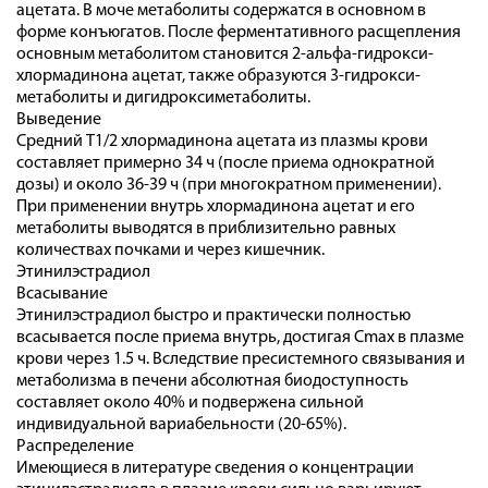
ацетата. В моче метаболиты содержатся в основном в
форме конъюгатов. После ферментативного расщепления
основным метаболитом становится 2-альфа-гидрокси-
хлормадинона ацетат, также образуются 3-гидрокси-
метаболиты и дигидроксиметаболиты.
Выведение
Средний Т1/2 хлормадинона ацетата из плазмы крови
составляет примерно 34 ч (после приема однократной
дозы) и около 36-39 ч (при многократном применении).
При применении внутрь хлормадинона ацетат и его
метаболиты выводятся в приблизительно равных
количествах почками и через кишечник.
Этинилэстрадиол
Всасывание
Этинилэстрадиол быстро и практически полностью
всасывается после приема внутрь, достигая Сmах в плазме
крови через 1.5 ч. Вследствие пресистемного связывания и
метаболизма в печени абсолютная биодоступность
составляет около 40% и подвержена сильной
индивидуальной вариабельности (20-65%).
Распределение
Имеющиеся в литературе сведения о концентрации