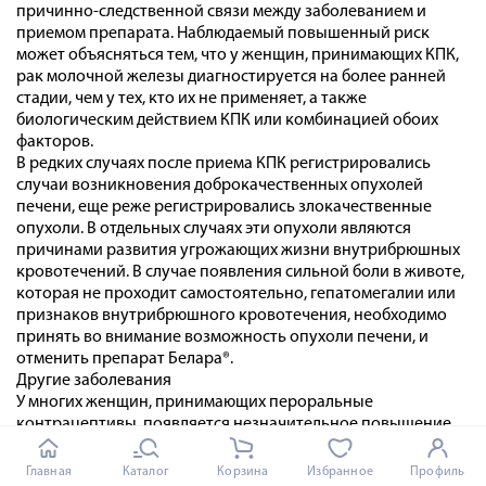
причинно-следственной связи между заболеванием и
приемом препарата. Наблюдаемый повышенный риск
может объясняться тем, что у женщин, принимающих КПК,
рак молочной железы диагностируется на более ранней
стадии, чем у тех, кто их не применяет, а также
биологическим действием КПК или комбинацией обоих
факторов.
В редких случаях после приема КПК регистрировались
случаи возникновения доброкачественных опухолей
печени, еще реже регистрировались злокачественные
опухоли. В отдельных случаях эти опухоли являются
причинами развития угрожающих жизни внутрибрюшных
кровотечений. В случае появления сильной боли в животе,
которая не проходит самостоятельно, гепатомегалии или
признаков внутрибрюшного кровотечения, необходимо
принять во внимание возможность опухоли печени, и
отменить препарат Белара®.
Другие заболевания
У многих женщин, принимающих пероральные
контрацептивы, появляется незначительное повышение
АД; однако клинически значимое повышение встречается
редко. Взаимосвязь между назначением пероральных
Главная
Каталог
Корзина
Избранное
Профиль