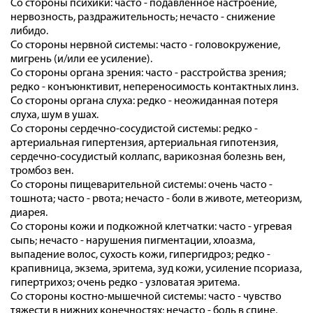
Со стороны психики: часто - подавленное настроение,
нервозность, раздражительность; нечасто - снижение
либидо.
Со стороны нервной системы: часто - головокружение,
мигрень (и/или ее усиление).
Со стороны органа зрения: часто - расстройства зрения;
редко - конъюнктивит, непереносимость контактных линз.
Со стороны органа слуха: редко - неожиданная потеря
слуха, шум в ушах.
Со стороны сердечно-сосудистой системы: редко -
артериальная гипертензия, артериальная гипотензия,
сердечно-сосудистый коллапс, варикозная болезнь вен,
тромбоз вен.
Со стороны пищеварительной системы: очень часто -
тошнота; часто - рвота; нечасто - боли в животе, метеоризм,
диарея.
Со стороны кожи и подкожной клетчатки: часто - угревая
сыпь; нечасто - нарушения пигментации, хлоазма,
выпадение волос, сухость кожи, гипергидроз; редко -
крапивница, экзема, эритема, зуд кожи, усиление псориаза,
гипертрихоз; очень редко - узловатая эритема.
Со стороны костно-мышечной системы: часто - чувство
тяжести в нижних конечностях; нечасто - боль в спине,