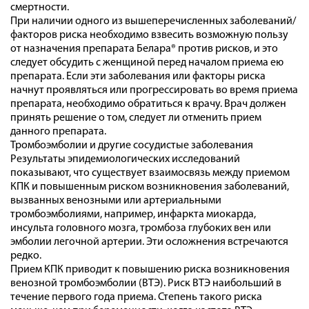
смертности.
При наличии одного из вышеперечисленных заболеваний/
факторов риска необходимо взвесить возможную пользу
от назначения препарата Белара® против рисков, и это
следует обсудить с женщиной перед началом приема ею
препарата. Если эти заболевания или факторы риска
начнут проявляться или прогрессировать во время приема
препарата, необходимо обратиться к врачу. Врач должен
принять решение о том, следует ли отменить прием
данного препарата.
Тромбоэмболии и другие сосудистые заболевания
Результаты эпидемиологических исследований
показывают, что существует взаимосвязь между приемом
КПК и повышенным риском возникновения заболеваний,
вызванных венозными или артериальными
тромбоэмболиями, например, инфаркта миокарда,
инсульта головного мозга, тромбоза глубоких вен или
эмболии легочной артерии. Эти осложнения встречаются
редко.
Прием КПК приводит к повышению риска возникновения
венозной тромбоэмболии (ВТЭ). Риск ВТЭ наибольший в
течение первого года приема. Степень такого риска