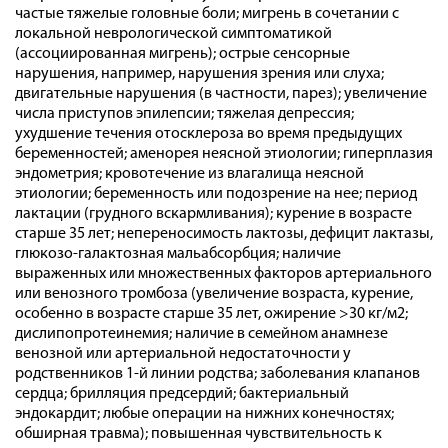
частые тяжелые головные боли; мигрень в сочетании с
локальной неврологической симптоматикой
(ассоциированная мигрень); острые сенсорные
нарушения, например, нарушения зрения или слуха;
двигательные нарушения (в частности, парез); увеличение
числа приступов эпилепсии; тяжелая депрессия;
ухудшение течения отосклероза во время предыдущих
беременностей; аменорея неясной этиологии; гиперплазия
эндометрия; кровотечение из влагалища неясной
этиологии; беременность или подозрение на нее; период
лактации (грудного вскармливания); курение в возрасте
старше 35 лет; непереносимость лактозы, дефицит лактазы,
глюкозо-галактозная мальабсорбция; наличие
выраженных или множественных факторов артериального
или венозного тромбоза (увеличение возраста, курение,
особенно в возрасте старше 35 лет, ожирение >30 кг/м2;
дислипопротеинемия; наличие в семейном анамнезе
венозной или артериальной недостаточности у
родственников 1-й линии родства; заболевания клапанов
сердца; брилляция предсердий; бактериальный
эндокардит; любые операции на нижних конечностях;
обширная травма); повышенная чувствительность к