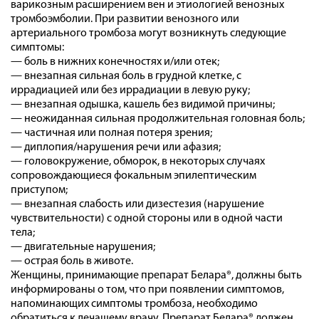
варикозным расширением вен и этиологией венозных
тромбоэмболии. При развитии венозного или
артериального тромбоза могут возникнуть следующие
симптомы:
— боль в нижних конечностях и/или отек;
— внезапная сильная боль в грудной клетке, с
иррадиацией или без иррадиации в левую руку;
— внезапная одышка, кашель без видимой причины;
— неожиданная сильная продолжительная головная боль;
— частичная или полная потеря зрения;
— диплопия/нарушения речи или афазия;
— головокружение, обморок, в некоторых случаях
сопровождающиеся фокальным эпилептическим
приступом;
— внезапная слабость или дизестезия (нарушение
чувствительности) с одной стороны или в одной части
тела;
— двигательные нарушения;
— острая боль в животе.
Женщины, принимающие препарат Белара®, должны быть
информированы о том, что при появлении симптомов,
напоминающих симптомы тромбоза, необходимо
обратиться к лечащему врачу. Препарат Белара® должен