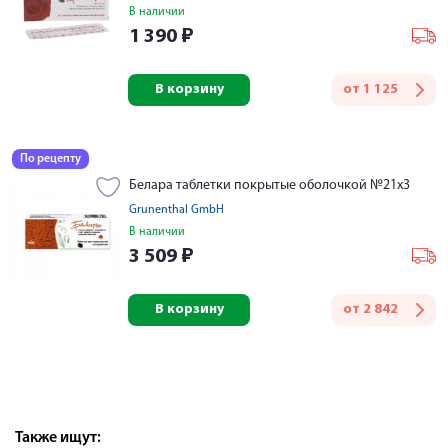
В наличии
1 390
₽
В корзину
от
1 125
По рецепту
Белара таблетки покрытые оболочкой №21х3
Grunenthal GmbH
В наличии
3 509
₽
В корзину
от
2 842
Также ищут: