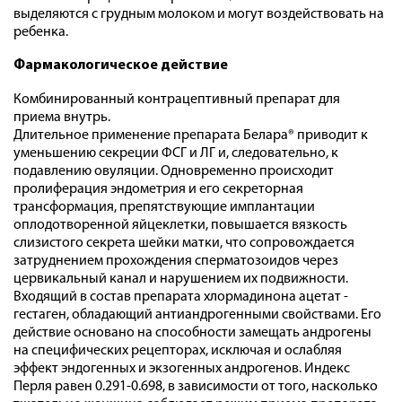
выделяются с грудным молоком и могут воздействовать на
ребенка.
Фармакологическое действие
Комбинированный контрацептивный препарат для
приема внутрь.
Длительное применение препарата Белара® приводит к
уменьшению секреции ФСГ и ЛГ и, следовательно, к
подавлению овуляции. Одновременно происходит
пролиферация эндометрия и его секреторная
трансформация, препятствующие имплантации
оплодотворенной яйцеклетки, повышается вязкость
слизистого секрета шейки матки, что сопровождается
затруднением прохождения сперматозоидов через
цервикальный канал и нарушением их подвижности.
Входящий в состав препарата хлормадинона ацетат -
гестаген, обладающий антиандрогенными свойствами. Его
действие основано на способности замещать андрогены
на специфических рецепторах, исключая и ослабляя
эффект эндогенных и экзогенных андрогенов. Индекс
Перля равен 0.291-0.698, в зависимости от того, насколько