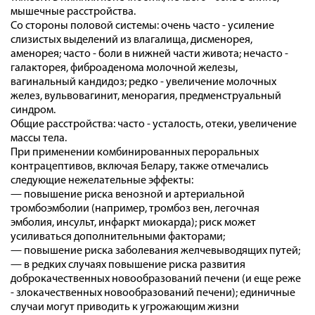
мышечные расстройства.
Со стороны половой системы: очень часто - усиление
слизистых выделений из влагалища, дисменорея,
аменорея; часто - боли в нижней части живота; нечасто -
галакторея, фиброаденома молочной железы,
вагинальный кандидоз; редко - увеличение молочных
желез, вульвовагинит, менорагия, предменструальный
синдром.
Общие расстройства: часто - усталость, отеки, увеличение
массы тела.
При применении комбинированных пероральных
контрацептивов, включая Белару, также отмечались
следующие нежелательные эффекты:
— повышение риска венозной и артериальной
тромбоэмболии (например, тромбоз вен, легочная
эмболия, инсульт, инфаркт миокарда); риск может
усиливаться дополнительными факторами;
— повышение риска заболевания желчевыводящих путей;
— в редких случаях повышение риска развития
доброкачественных новообразований печени (и еще реже
- злокачественных новообразований печени); единичные
случаи могут приводить к угрожающим жизни