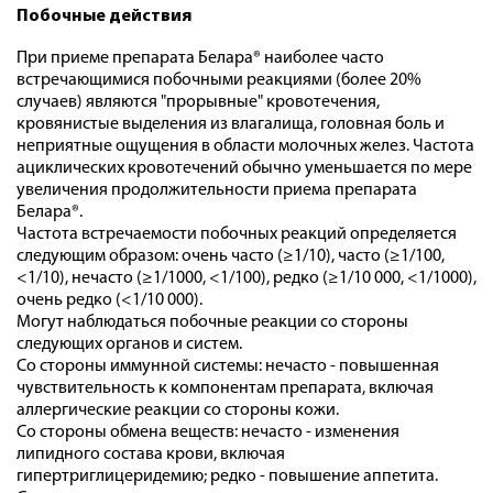
Побочные действия
При приеме препарата Белара® наиболее часто
встречающимися побочными реакциями (более 20%
случаев) являются "прорывные" кровотечения,
кровянистые выделения из влагалища, головная боль и
неприятные ощущения в области молочных желез. Частота
ациклических кровотечений обычно уменьшается по мере
увеличения продолжительности приема препарата
Белара®.
Частота встречаемости побочных реакций определяется
следующим образом: очень часто (≥1/10), часто (≥1/100,
<1/10), нечасто (≥1/1000, <1/100), редко (≥1/10 000, <1/1000),
очень редко (<1/10 000).
Могут наблюдаться побочные реакции со стороны
следующих органов и систем.
Со стороны иммунной системы: нечасто - повышенная
чувствительность к компонентам препарата, включая
аллергические реакции со стороны кожи.
Со стороны обмена веществ: нечасто - изменения
липидного состава крови, включая
гипертриглицеридемию; редко - повышение аппетита.