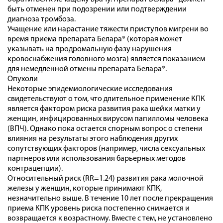
быть отменен при подозрении или подтверждении
диагноза тромбоза.
Учащение или нарастание тяжести приступов мигрени во
время приема препарата Белара® (которая может
указывать на продромальную фазу нарушения
кровоснабжения головного мозга) является показанием
для немедленной отмены препарата Белара®.
Опухоли
Некоторые эпидемиологические исследования
свидетельствуют о том, что длительное применение КПК
является фактором риска развития рака шейки матки у
женщин, инфицированных вирусом папилломы человека
(ВПЧ). Однако пока остается спорным вопрос о степени
влияния на результаты этого наблюдения других
сопутствующих факторов (например, числа сексуальных
партнеров или использования барьерных методов
контрацепции).
Относительный риск (RR=1.24) развития рака молочной
железы у женщин, которые принимают КПК,
незначительно выше. В течение 10 лет после прекращения
приема КПК уровень риска постепенно снижается и
возвращается к возрастному. Вместе с тем, не установлено