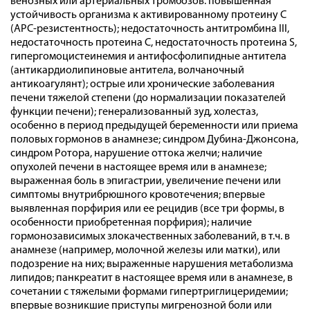
венозных или артериальных тромбозов: повышенная
устойчивость организма к активированному протеину С
(АРС-резистентность); недостаточность антитромбина III,
недостаточность протеина С, недостаточность протеина S,
гипергомоцистеинемия и антифосфолипидные антитела
(антикардиолипиновые антитела, волчаночный
антикоагулянт); острые или хронические заболевания
печени тяжелой степени (до нормализации показателей
функции печени); генерализованный зуд, холестаз,
особенно в период предыдущей беременности или приема
половых гормонов в анамнезе; синдром Дубина-Джонсона,
синдром Ротора, нарушение оттока желчи; наличие
опухолей печени в настоящее время или в анамнезе;
выраженная боль в эпигастрии, увеличение печени или
симптомы внутрибрюшного кровотечения; впервые
выявленная порфирия или ее рецидив (все три формы, в
особенности приобретенная порфирия); наличие
гормонозависимых злокачественных заболеваний, в т.ч. в
анамнезе (например, молочной железы или матки), или
подозрение на них; выраженные нарушения метаболизма
липидов; панкреатит в настоящее время или в анамнезе, в
сочетании с тяжелыми формами гипертриглицеридемии;
впервые возникшие приступы мигренозной боли или