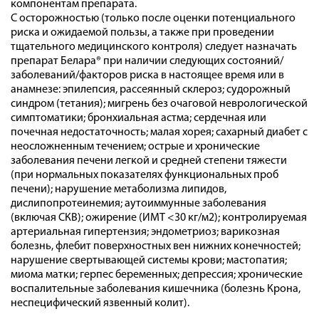
компонентам препарата.
С осторожностью (только после оценки потенциального
риска и ожидаемой пользы, а также при проведении
тщательного медицинского контроля) следует назначать
препарат Белара® при наличии следующих состояний/
заболеваний/факторов риска в настоящее время или в
анамнезе: эпилепсия, рассеянный склероз; судорожный
синдром (тетания); мигрень без очаговой неврологической
симптоматики; бронхиальная астма; сердечная или
почечная недостаточность; малая хорея; сахарный диабет с
неосложненным течением; острые и хронические
заболевания печени легкой и средней степени тяжести
(при нормальных показателях функциональных проб
печени); нарушение метаболизма липидов,
дислипопротеинемия; аутоиммунные заболевания
(включая СКВ); ожирение (ИМТ <30 кг/м2); контролируемая
артериальная гипертензия; эндометриоз; варикозная
болезнь, флебит поверхностных вен нижних конечностей;
нарушение свертывающей системы крови; мастопатия;
миома матки; герпес беременных; депрессия; хронические
воспалительные заболевания кишечника (болезнь Крона,
неспецифический язвенный колит).