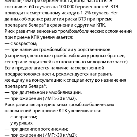
меньше, чем при беременности, когда частота ВТЭ
составляет 60 случаев на 100 000 беременностей. ВТЭ
приводит к смертельному исходу в 1-2% случаев. Нет
данных об оценке развития риска ВТЭ при приеме
препарата Белара® в сравнении с другими КПК.
Риск развития венозных тромбоэмболических осложнений
при приеме КПК увеличивается:
— с возрастом;
— при наличии тромбоэмболии у родственников
(например, венозные тромбоэмболии у родных братьев,
сестер или родителей в относительно молодом возрасте).
Если предполагается наличие наследственной
предрасположенности, рекомендуется направить
женщину на консультацию к специалисту до назначения
препарата Белара®;
— при длительной иммобилизации;
— при ожирении (ИМТ>30 кг/м2).
Риск развития артериальных тромбоэмболических
осложнений при приеме КПК увеличивается:
— с возрастом;
— у курящих;
— при дислипопротеинемии;
— при ожирении (ИМТ>30 кг/м2);