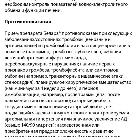
необходим контроль показателей водно-электролитного
обмена и функции печени.
Противопоказания
Прием препарата Белара® противопоказан при следующих
заболеваниях/состояниях: тромбозы (венозные и
артериальные) и тромбоэмболии в настоящее время или в
анамнезе (например, тромбозы глубоких вен, эмболия
легочной артерии, инфаркт миокарда,
цереброваскулярные нарушения); наличие первых
признаков тромбоза, тромбофлебита или симптомов
эмболии (например, транзиторные ишемические атаки,
стенокардия); планируемое хирургическое вмешательство
(как минимум за 4 недели до него) и период
иммобилизации, например, после травмы (в т.ч. после
наложения гипсовых повязок); сахарный диабет с
сосудистыми осложнениями; сахарный диабет, не
поддающийся адекватному контролю; неконтролируемая
артериальная гипертензия или значимое увеличение АД
(свыше 140/90 мм.рт.ст.); наследственная или
приобретенная предрасположенность к развитию