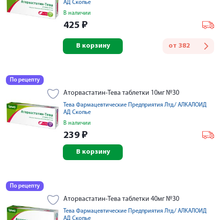
АД Скопье
В наличии
425
₽
В корзину
от
382
По рецепту
Аторвастатин-Тева таблетки 10мг №30
Тева Фармацевтические Предприятия Лтд./ АЛКАЛОИД
АД Скопье
В наличии
239
₽
В корзину
По рецепту
Аторвастатин-Тева таблетки 40мг №30
Тева Фармацевтические Предприятия Лтд./ АЛКАЛОИД
АД Скопье