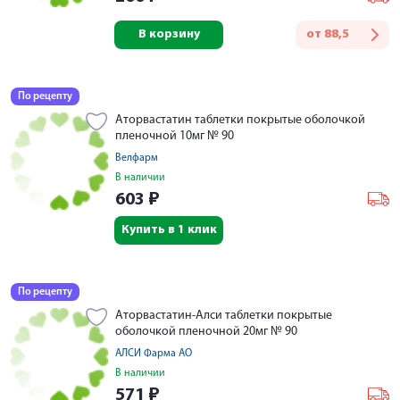
В корзину
от
88,5
По рецепту
Аторвастатин таблетки покрытые оболочкой
пленочной 10мг № 90
Велфарм
В наличии
603
₽
Купить в 1 клик
По рецепту
Аторвастатин-Алси таблетки покрытые
оболочкой пленочной 20мг № 90
АЛСИ Фарма АО
В наличии
571
₽