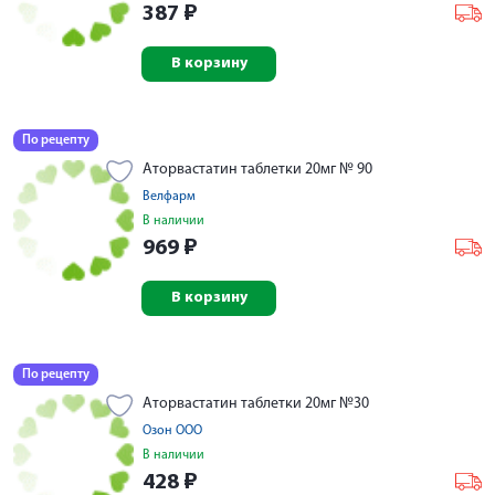
387
₽
В корзину
По рецепту
Аторвастатин таблетки 20мг № 90
Велфарм
В наличии
969
₽
В корзину
По рецепту
Аторвастатин таблетки 20мг №30
Озон ООО
В наличии
428
₽