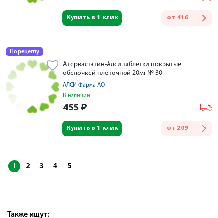
Купить в 1 клик
от
416
По рецепту
Аторвастатин-Алси таблетки покрытые
оболочкой пленочной 20мг № 30
АЛСИ Фарма АО
В наличии
455
₽
Купить в 1 клик
от
209
1
2
3
4
5
Также ищут: