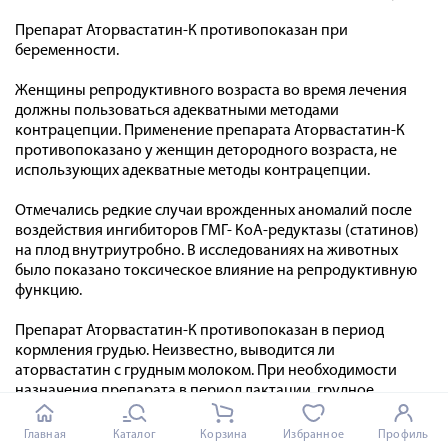
Препарат Аторвастатин-К противопоказан при
беременности.
Женщины репродуктивного возраста во время лечения
должны пользоваться адекватными методами
контрацепции. Применение препарата Аторвастатин-К
противопоказано у женщин детородного возраста, не
использующих адекватные методы контрацепции.
Отмечались редкие случаи врожденных аномалий после
воздействия ингибиторов ГМГ- КоА-редуктазы (статинов)
на плод внутриутробно. В исследованиях на животных
было показано токсическое влияние на репродуктивную
функцию.
Препарат Аторвастатин-К противопоказан в период
кормления грудью. Неизвестно, выводится ли
аторвастатин с грудным молоком. При необходимости
назначения препарата в период лактации, грудное
вскармливание необходимо прекратить во избежание
риска нежелательных явлений у грудных детей.
Главная
Каталог
Корзина
Избранное
Профиль