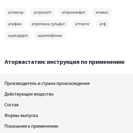
аспикор
астрасепт
атероклефит
атимос
атифин
атропина сульфат
аттенто
атф
ацекардол
ацеклофенак
Аторвастатин: инструкция по применению
Производитель и страна происхождения
Действующее вещество
Состав
Формы выпуска
Показания к применению