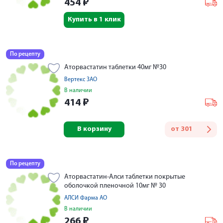
454
₽
Купить в 1 клик
По рецепту
Аторвастатин таблетки 40мг №30
Вертекс ЗАО
В наличии
414
₽
В корзину
от
301
По рецепту
Аторвастатин-Алси таблетки покрытые
оболочкой пленочной 10мг № 30
АЛСИ Фарма АО
В наличии
266
₽