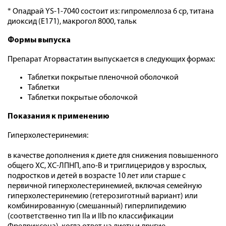
* Опадрай YS-1-7040 состоит из: гипромеллоза 6 ср, титана
диоксид (Е171), макрогол 8000, тальк
Формы выпуска
Препарат Аторвастатин выпускается в следующих формах:
Таблетки покрытые пленочной оболочкой
Таблетки
Таблетки покрытые оболочкой
Показания к применению
Гиперхолестеринемия:
в качестве дополнения к диете для снижения повышенного
общего ХС, ХС-ЛПНП, апо-В и триглицеридов у взрослых,
подростков и детей в возрасте 10 лет или старше с
первичной гиперхолестеринемией, включая семейную
гиперхолестеринемию (гетерозиготный вариант) или
комбинированную (смешанный) гиперлипидемию
(соответственно тип IIa и IIb по классификации