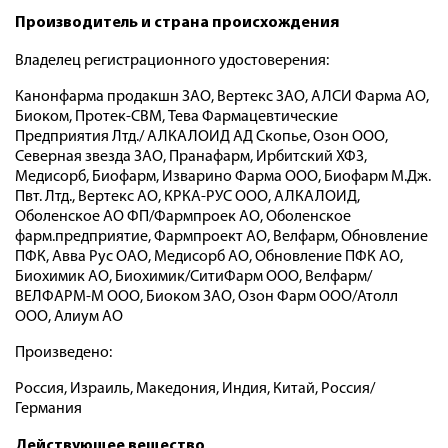
Производитель и страна происхождения
Владелец регистрационного удостоверения:
Канонфарма продакшн ЗАО, Вертекс ЗАО, АЛСИ Фарма АО,
Биоком, Протек-СВМ, Тева Фармацевтические
Предприятия Лтд./ АЛКАЛОИД АД Скопье, Озон ООО,
Северная звезда ЗАО, Пранафарм, Ирбитский ХФЗ,
Медисорб, Биофарм, Изварино Фарма ООО, Биофарм М.Дж.
Пвт. Лтд., Вертекс АО, КРКА-РУС ООО, АЛКАЛОИД,
Оболенское АО ФП/Фармпроек АО, Оболенское
фарм.предприятие, Фармпроект АО, Велфарм, Обновление
ПФК, Авва Рус ОАО, Медисорб АО, Обновление ПФК АО,
Биохимик АО, Биохимик/СитиФарм ООО, Велфарм/
ВЕЛФАРМ-М ООО, Биоком ЗАО, Озон Фарм ООО/Атолл
ООО, Алиум АО
Произведено:
Россия, Израиль, Македония, Индия, Китай, Россия/
Германия
Действующее вещество