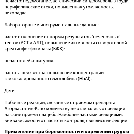
нечасто: недомогание, астенический синдром, боль в груди,
периферические отеки, повышенная утомляемость,
лихорадка.
Лабораторные и инструментальные данные:
часто: отклонение от нормы результатов "печеночных"
тестов (ACT и АЛТ), повышение активности сывороточной
креатинфосфокиназы (КФК);
нечасто: лейкоцитурия.
частота неизвестна: повышение концентрации
гликозилированного гемоглобина (НbАl).
Дети
Побочные реакции, связанные с приемом препарата
Аторвастатин-К, по количеству не отличались от реакций
на фоне приема плацебо. Наиболее частыми реакциями,
вне зависимости от частоты контроля, являлись инфекции.
Применение при беременности и кормлении грудью