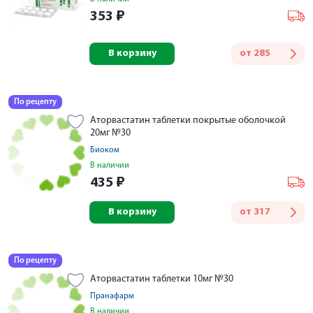
353
₽
В корзину
от
285
По рецепту
Аторвастатин таблетки покрытые оболочкой
20мг №30
Биоком
В наличии
435
₽
В корзину
от
317
По рецепту
Аторвастатин таблетки 10мг №30
Пранафарм
В наличии