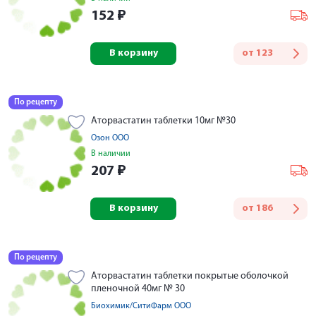
152
₽
В корзину
от
123
По рецепту
Аторвастатин таблетки 10мг №30
Озон ООО
В наличии
207
₽
В корзину
от
186
По рецепту
Аторвастатин таблетки покрытые оболочкой
пленочной 40мг № 30
Биохимик/СитиФарм ООО