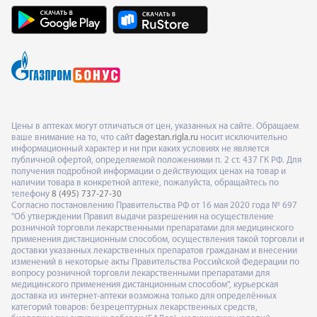
Цены в аптеках могут отличаться от цен, указанных на сайте. Обращаем
ваше внимание на то, что сайт
dagestan.rigla.ru
носит исключительно
информационный характер и ни при каких условиях не является
публичной офертой, определяемой положениями п. 2 ст. 437 ГК РФ. Для
получения подробной информации о действующих ценах на товар и
наличии товара в конкретной аптеке, пожалуйста, обращайтесь по
телефону
8 (495) 737-27-30
Согласно постановлению Правительства РФ от 16 мая 2020 года № 697
"Об утверждении Правил выдачи разрешения на осуществление
розничной торговли лекарственными препаратами для медицинского
применения дистанционным способом, осуществления такой торговли и
доставки указанных лекарственных препаратов гражданам и внесении
изменений в некоторые акты Правительства Российской Федерации по
вопросу розничной торговли лекарственными препаратами для
медицинского применения дистанционным способом", курьерская
доставка из интернет-аптеки возможна только для определённых
категорий товаров: безрецептурных лекарственных средств,