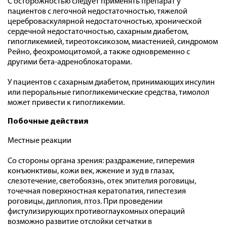
С осторожностью следует применять препарат у
пациентов с легочной недостаточностью, тяжелой
цереброваскулярной недостаточностью, хронической
сердечной недостаточностью, сахарным диабетом,
гипогликемией, тиреотоксикозом, миастенией, синдромом
Рейно, феохромоцитомой, а также одновременно с
другими бета-адреноблокаторами.
У пациентов с сахарным диабетом, принимающих инсулин
или пероральные гипогликемические средства, тимолол
может привести к гипогликемии.
Побочные действия
Местные реакции
Со стороны органа зрения: раздражение, гиперемия
конъюнктивы, кожи век, жжение и зуд в глазах,
слезотечение, светобоязнь, отек эпителия роговицы,
точечная поверхностная кератопатия, гипестезия
роговицы, диплопия, птоз. При проведении
фистулизирующих противоглаукомных операций
возможно развитие отслойки сетчатки в