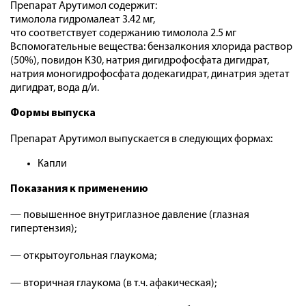
Препарат Арутимол содержит:
тимолола гидромалеат 3.42 мг,
что соответствует содержанию тимолола 2.5 мг
Вспомогательные вещества: бензалкония хлорида раствор
(50%), повидон К30, натрия дигидрофосфата дигидрат,
натрия моногидрофосфата додекагидрат, динатрия эдетат
дигидрат, вода д/и.
Формы выпуска
Препарат Арутимол выпускается в следующих формах:
Капли
Показания к применению
— повышенное внутриглазное давление (глазная
гипертензия);
— открытоугольная глаукома;
— вторичная глаукома (в т.ч. афакическая);