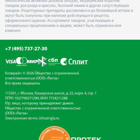
биологически активных добавок (БАДов), медицинских изделий,
товаров для ухода и красоты, бытовой химии и других сопутствующих
товаров. Рецептурные препараты доставляются до ближайшей аптеки и
могут быть получены при наличии действующего рецепта,
оформленного врачом. Ассортимент товаров, участвующих в
специальных предложениях и акциях, может быть ограничен или
изменен
+7 (495) 737-27-30
Копирайт: © 2026 Общество с ограниченной
ответственностью (ООО) «Ригла»
Все права защищены
115201, г. Москва, Каширское шоссе, д. 22, корп. 4, стр. 1
ОГРН 1027700271290; ИНН 7724211288
Юр. лицо, которому принадлежит домен:
Общество с ограниченной ответственностью
(ООО) «Ригла»
Электронная почта:
info@rigla.ru