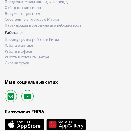
Предложите нам площади в аренду
Отбор поставщиков
Документация по API
Собственные Торговые Марки
Партнерская программа для веб-мастеров
Работа
Преимущества работы в Ригла
Работа в аптеке
Работа в офисе
Работа в контакт-центре
Охрана труда
Мы в социальных сетях
Приложение РИГЛА