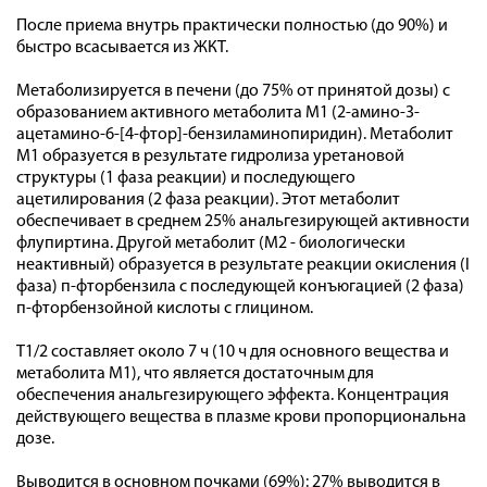
После приема внутрь практически полностью (до 90%) и
быстро всасывается из ЖКТ.
Метаболизируется в печени (до 75% от принятой дозы) с
образованием активного метаболита М1 (2-амино-3-
ацетамино-6-[4-фтор]-бензиламинопиридин). Метаболит
М1 образуется в результате гидролиза уретановой
структуры (1 фаза реакции) и последующего
ацетилирования (2 фаза реакции). Этот метаболит
обеспечивает в среднем 25% анальгезирующей активности
флупиртина. Другой метаболит (М2 - биологически
неактивный) образуется в результате реакции окисления (I
фаза) п-фторбензила с последующей конъюгацией (2 фаза)
п-фторбензойной кислоты с глицином.
T1/2 составляет около 7 ч (10 ч для основного вещества и
метаболита М1), что является достаточным для
обеспечения анальгезирующего эффекта. Концентрация
действующего вещества в плазме крови пропорциональна
дозе.
Выводится в основном почками (69%): 27% выводится в