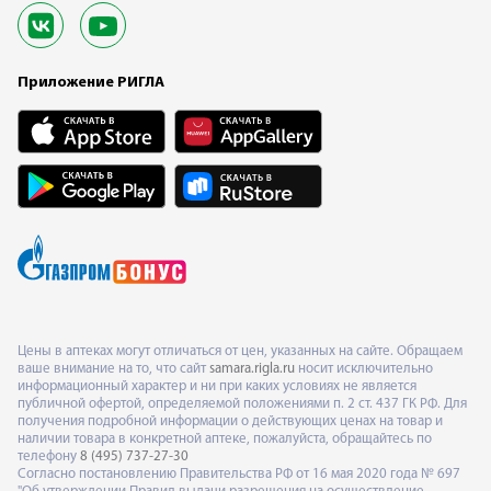
Приложение РИГЛА
Цены в аптеках могут отличаться от цен, указанных на сайте. Обращаем
ваше внимание на то, что сайт
samara.rigla.ru
носит исключительно
информационный характер и ни при каких условиях не является
публичной офертой, определяемой положениями п. 2 ст. 437 ГК РФ. Для
получения подробной информации о действующих ценах на товар и
наличии товара в конкретной аптеке, пожалуйста, обращайтесь по
телефону
8 (495) 737-27-30
Согласно постановлению Правительства РФ от 16 мая 2020 года № 697