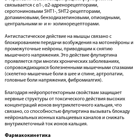
связывается с α1-, α2-адренорецепторами,
серотониновыми 5HT1-, 5НТ2-рецепторами,
допаминовыми, бензодиазепиновыми, опиоидными,
центральными м- и н- холинорецепторами.
Антиспастическое действие на мышцы связано с
блокированием передачи возбуждения на мотонейроны и
промежуточные нейроны, приводящим к снятию
мышечного напряжения. Это действие флупиртина
проявляется при многих хронических заболеваниях,
сопровождающихся болезненными мышечными спазмами
(скелетно-мышечные боли в шее и спине, артропатии,
головные боли напряжения, фибромиалгия).
Благодаря нейропротекторным свойствам защищает
нервные структуры от токсического действия высоких
концентраций ионов внутриклеточного кальция, что
связано, со способностью флупиртина вызывать блокаду
нейрональных ионных кальциевых каналов и снижать
внутриклеточный ток ионов кальция.
Фармакокинетика