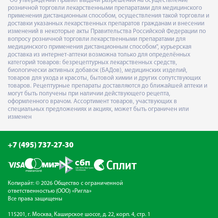
"Об утверждении Правил выдачи разрешения на осуществление
розничной торговли лекарственными препаратами для медицинского
применения дистанционным способом, осуществления такой торговли и
доставки указанных лекарственных препаратов гражданам и внесении
изменений в некоторые акты Правительства Российской Федерации по
вопросу розничной торговли лекарственными препаратами для
медицинского применения дистанционным способом", курьерская
доставка из интернет-аптеки возможна только для определённых
категорий товаров: безрецептурных лекарственных средств,
биологически активных добавок (БАДов), медицинских изделий,
товаров для ухода и красоты, бытовой химии и других сопутствующих
товаров. Рецептурные препараты доставляются до ближайшей аптеки и
могут быть получены при наличии действующего рецепта,
оформленного врачом. Ассортимент товаров, участвующих в
специальных предложениях и акциях, может быть ограничен или
изменен
+7 (495) 737-27-30
Копирайт: © 2026 Общество с ограниченной
ответственностью (ООО) «Ригла»
Все права защищены
115201, г. Москва, Каширское шоссе, д. 22, корп. 4, стр. 1