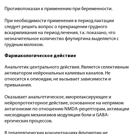
Противопоказан к применению при беременности.
При необходимости применения в период лактации
следует решить вопрос о прекращении грудного
вскармливания на период лечения, т.к. показано, что
незначительное количество флупиртина выделяется с
грудным молоком.
Фармакологическое действие
Анальгетик центрального действия. Является селективным
активатором нейрональных калиевых каналов. Не
относится к опиоидам, не вызывает зависимости и
привыкания.
Оказывает анальгетическое, миорелаксирующее и
нейропротекторное действие, основанное на непрямом
антагонизме по отношению NMDA-рецепторам, активации
нисходящих механизмов модуляции боли и GABA-
ергических процессов.
В терапевтических концентрациях флупиртин не