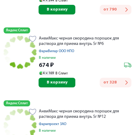
4 ×
244
В Сплит
В корзину
от
790
Яндекс Сплит
АнвиМакс черная смородина порошок для
раствора для приема внутрь 5г №6
ФармВилар ООО НПО
В наличии
674
₽
4 ×
169
В Сплит
В корзину
от
328
Яндекс Сплит
АнвиМакс черная смородина порошок для
раствора для приема внутрь 5г №12
Фармпроект ЗАО
В наличии