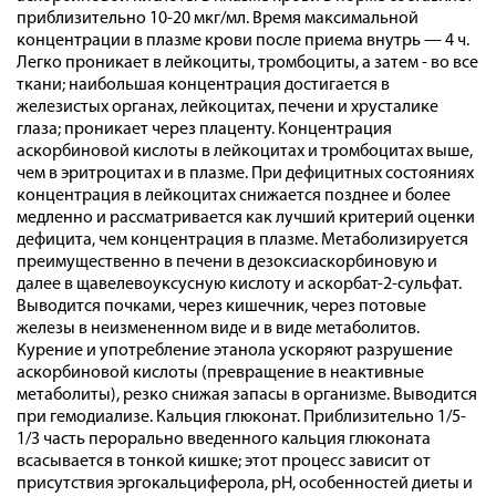
приблизительно 10-20 мкг/мл. Время максимальной
концентрации в плазме крови после приема внутрь — 4 ч.
Легко проникает в лейкоциты, тромбоциты, а затем - во все
ткани; наибольшая концентрация достигается в
железистых органах, лейкоцитах, печени и хрусталике
глаза; проникает через плаценту. Концентрация
аскорбиновой кислоты в лейкоцитах и тромбоцитах выше,
чем в эритроцитах и в плазме. При дефицитных состояниях
концентрация в лейкоцитах снижается позднее и более
медленно и рассматривается как лучший критерий оценки
дефицита, чем концентрация в плазме. Метаболизируется
преимущественно в печени в дезоксиаскорбиновую и
далее в щавелевоуксусную кислоту и аскорбат-2-сульфат.
Выводится почками, через кишечник, через потовые
железы в неизмененном виде и в виде метаболитов.
Курение и употребление этанола ускоряют разрушение
аскорбиновой кислоты (превращение в неактивные
метаболиты), резко снижая запасы в организме. Выводится
при гемодиализе. Кальция глюконат. Приблизительно 1/5-
1/3 часть перорально введенного кальция глюконата
всасывается в тонкой кишке; этот процесс зависит от
присутствия эргокальциферола, рН, особенностей диеты и