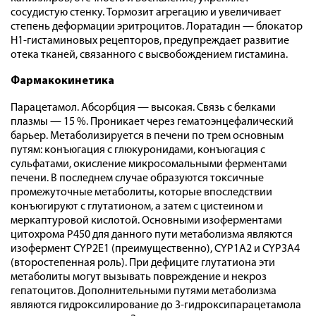
сосудистую стенку. Тормозит агрегацию и увеличивает
степень деформации эритроцитов. Лоратадин — блокатор
Н1-гистаминовых рецепторов, предупреждает развитие
отека тканей, связанного с высвобождением гистамина.
Фармакокинетика
Парацетамол. Абсорбция — высокая. Связь с белками
плазмы — 15 %. Проникает через гематоэнцефалический
барьер. Метаболизируется в печени по трем основным
путям: конъюгация с глюкуронидами, конъюгация с
сульфатами, окисление микросомальными ферментами
печени. В последнем случае образуются токсичные
промежуточные метаболиты, которые впоследствии
конъюгируют с глутатионом, а затем с цистеином и
меркаптуровой кислотой. Основными изоферментами
цитохрома Р450 для данного пути метаболизма являются
изофермент CYP2E1 (преимущественно), CYP1A2 и CYP3A4
(второстепенная роль). При дефиците глутатиона эти
метаболиты могут вызывать повреждение и некроз
гепатоцитов. Дополнительными путями метаболизма
являются гидроксилирование до 3-гидроксипарацетамола