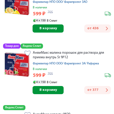
Фармвилар НПО ООО/ Фармпроект ЗАО
В наличии
705
599
₽
4 ×
150
В Сплит
В корзину
от
436
Товар дня
Яндекс Сплит
АнвиМакс малина порошок для раствора для
приема внутрь 5г №12
Фармвилар НПО ООО/ Фармпроект ЗА/ Рафарма
В наличии
705
599
₽
4 ×
150
В Сплит
В корзину
от
377
Яндекс Сплит