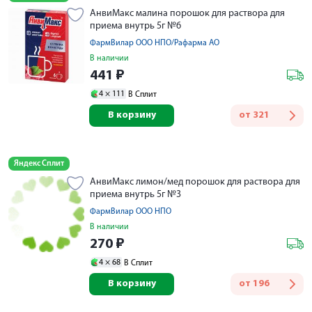
АнвиМакс малина порошок для раствора для
приема внутрь 5г №6
ФармВилар ООО НПО/Рафарма АО
В наличии
441
₽
4 ×
111
В Сплит
В корзину
от
321
Яндекс Сплит
АнвиМакс лимон/мед порошок для раствора для
приема внутрь 5г №3
ФармВилар ООО НПО
В наличии
270
₽
4 ×
68
В Сплит
В корзину
от
196