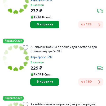
Фармпроект ЗАО
В наличии
237
₽
4 ×
60
В Сплит
В корзину
от
172
Яндекс Сплит
АнвиМакс малина порошок для раствора для
приема внутрь 5г №3
Фармпроект ЗАО
В наличии
229
₽
4 ×
58
В Сплит
В корзину
от
180
Яндекс Сплит
АнвиМакс лимон порошок для раствора для