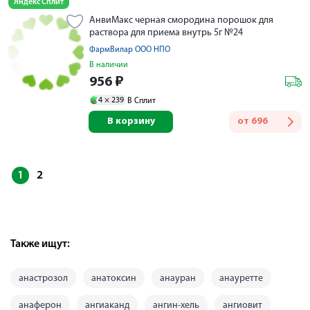
Яндекс Сплит
АнвиМакс черная смородина порошок для
раствора для приема внутрь 5г №24
ФармВилар ООО НПО
В наличии
956
₽
4 ×
239
В Сплит
В корзину
от
696
1
2
Также ищут:
анастрозол
анатоксин
анауран
анауретте
анаферон
ангиаканд
ангин-хель
ангиовит