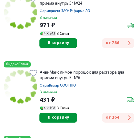
приема внутрь 5г №24
Фармпроект ЗАО/ Рафарма АО
В наличии
971
₽
4 ×
243
В Сплит
В корзину
от
786
Яндекс Сплит
АнвиМакс лимон порошок для раствора для
приема внутрь 5г №6
ФармВилар ООО НПО
В наличии
431
₽
4 ×
108
В Сплит
В корзину
от
264