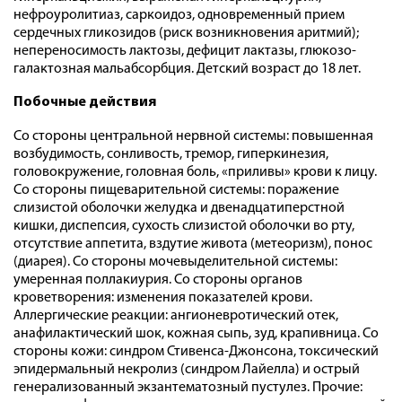
нефроуролитиаз, саркоидоз, одновременный прием
сердечных гликозидов (риск возникновения аритмий);
непереносимость лактозы, дефицит лактазы, глюкозо-
галактозная мальабсорбция. Детский возраст до 18 лет.
Побочные действия
Со стороны центральной нервной системы: повышенная
возбудимость, сонливость, тремор, гиперкинезия,
головокружение, головная боль, «приливы» крови к лицу.
Со стороны пищеварительной системы: поражение
слизистой оболочки желудка и двенадцатиперстной
кишки, диспепсия, сухость слизистой оболочки во рту,
отсутствие аппетита, вздутие живота (метеоризм), понос
(диарея). Со стороны мочевыделительной системы:
умеренная поллакиурия. Со стороны органов
кроветворения: изменения показателей крови.
Аллергические реакции: ангионевротический отек,
анафилактический шок, кожная сыпь, зуд, крапивница. Со
стороны кожи: синдром Стивенса-Джонсона, токсический
эпидермальный некролиз (синдром Лайелла) и острый
генерализованный экзантематозный пустулез. Прочие: