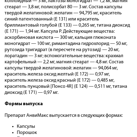
коллоидный — 3 мг, лактозы моногидрат — 1,2 мг, магния
стеарат — 3,8 мг, полисорбат 80 — 3 мг. Состав капсулы
твердой желатиновой: желатин — 94,795 мг, краситель
синий патентованный (Е 131) или краситель
бриллиантовый голубой (Е 133) — 0,265 мг, титана диоксид
(Е 171) — 1,94 мг. Капсула Р. Действующие вещества:
аскорбиновая кислота — 300 мг, кальция глюконата
моногидрат — 100 мг, римантадина гидрохлорид — 50 мг,
рутозида тригидрат (в пересчете на рутозид) — 20 мг,
лоратадин — 3 мг; вспомогательные вещества: крахмал
картофельный — 2,2 мг, магния стеарат — 4,8 мг. Состав
капсулы твердой желатиновой: желатин — 94,064 мг,
краситель железа оксид желтый (Е 172) — 0,97 мг,
краситель железа оксид красный (Е 172) — 0,485 мг,
краситель пунцовый [Понсо 4R] (Е 124) — 0,511 мг, титана
диоксид (Е 171) — 0,97 мг.
Формы выпуска
Препарат АнвиМакс выпускается в следующих формах:
Капсулы
Порошок