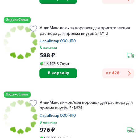
Яндекс Сплит
АнвиМакс клюква порошок для приготовления
раствора для приема внутрь 5г №12
ФармВилар ООО НПО
В наличии
588
₽
4 ×
147
В Сплит
В корзину
от
428
Яндекс Сплит
АнвиМакс лимон/мед порошок для раствора для
приема внутрь 5г №24
ФармВилар ООО НПО
В наличии
976
₽