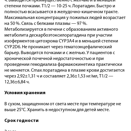
ч. Выводится преимущественно с желчью и в меньшей
степени почками. T1/2 — 10-25 ч. Лоратадин. Быстро и
полностью всасывается в желудочно-кишечном тракте.
Максимальная концентрация у пожилых людей возрастает
на 50 %. Связь с белками плазмы — 97 %.
Метаболизируется в печени с образованием активного
метаболита дескарбоэтоксилоратадина при участии
изоферментов цитохрома CYP3A4 и в меньшей степени
CYP2D6. Не проникает через гематоэнцефалический
барьер. Выводится почками и с желчью. У пациентов с
хронической почечной недостаточностью и при
проведении гемодиализа фармакокинетика практически
не меняется. Cmax лоратадина в плазме крови достигается
через 2,92±1,31 ч и составляет 2,36±1,53 нг/мл, T1/2 —
12,36±6,84 ч.
Условия хранения
В сухом, защищенном от света месте при температуре не
выше 25°С. Хранить в недоступном для детей месте.
Срок годности