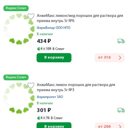
Яндекс Сплит
АнвиМакс лимон/мед порошок для раствора для
приема внутрь 5г №6
ФармВилар ООО НПО
В наличии
434
₽
4 ×
109
В Сплит
В корзину
от
316
Яндекс Сплит
АнвиМакс лимон порошок для раствора для
приема внутрь 5г №3
Фармпроект ЗАО
В наличии
301
₽
4 ×
76
В Сплит
В корзину
от
206