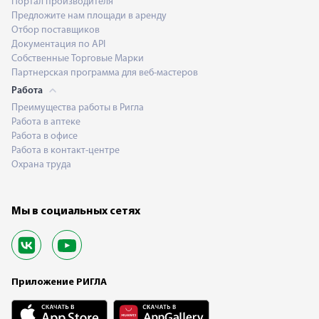
Портал производителя
Предложите нам площади в аренду
Отбор поставщиков
Документация по API
Собственные Торговые Марки
Партнерская программа для веб-мастеров
Работа
Преимущества работы в Ригла
Работа в аптеке
Работа в офисе
Работа в контакт-центре
Охрана труда
Мы в социальных сетях
Приложение РИГЛА