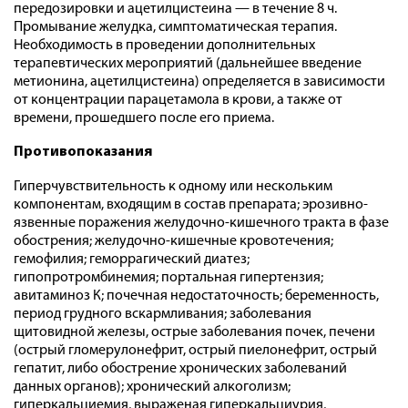
передозировки и ацетилцистеина — в течение 8 ч.
Промывание желудка, симптоматическая терапия.
Необходимость в проведении дополнительных
терапевтических мероприятий (дальнейшее введение
метионина, ацетилцистеина) определяется в зависимости
от концентрации парацетамола в крови, а также от
времени, прошедшего после его приема.
Противопоказания
Гиперчувствительность к одному или нескольким
компонентам, входящим в состав препарата; эрозивно-
язвенные поражения желудочно-кишечного тракта в фазе
обострения; желудочно-кишечные кровотечения;
гемофилия; геморрагический диатез;
гипопротромбинемия; портальная гипертензия;
авитаминоз К; почечная недостаточность; беременность,
период грудного вскармливания; заболевания
щитовидной железы, острые заболевания почек, печени
(острый гломерулонефрит, острый пиелонефрит, острый
гепатит, либо обострение хронических заболеваний
данных органов); хронический алкоголизм;
гиперкальциемия, выраженая гиперкальциурия,