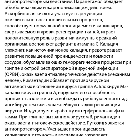
ангиопротекторным действием. Парацетамол обладает
обезболивающим и жаропонижающим действием.
Аскорбиновая кислота участвует в регуляции
окислительно-восстановительных процессов,
способствует нормальной проницаемости капилляров,
свертываемости крови, регенерации тканей, играет
положительную роль в развитии иммунных реакций
организма, восполняет дефицит витамина С. Кальция
глюконат, как источник ионов кальция, предотвращает
развитие повышенной проницаемости и ломкости
сосудов, обуславливающих геморрагические процессы при
гриппе и острой респираторной вирусной инфекции
(ОРВИ), оказывает антиаллергическое действие (механизм
неясен). Римантадин обладает противовирусной
активностью в отношении вируса гриппа А. Блокируя М2-
каналы вируса гриппа А, нарушает его способность
проникать в клетки и высвобождать рибонуклеопротеид,
ингибируя тем самым важнейшую стадию репликации
вирусов. Индуцирует выработку интерферонов альфа и
гамма. При гриппе, вызванном вирусом В, римантадин
оказывает антитоксическое действие. Рутозид является
ангиопротектором. Уменьшает проницаемость
капилляров, отечность и воспаление, укрепляет