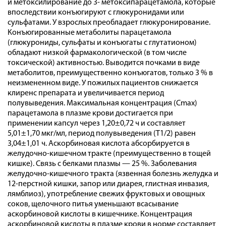
и метоксилирование до 3- метоксипарацетамола, которые
впоследствии конъюгируют с глюкуронидами или
сульфатами. У взрослых преобладает глюкуронирование.
Конъюгированные метаболиты парацетамола
(глюкурониды, сульфаты и конъюгаты с глутатионом)
обладают низкой фармакологической (в том числе
токсической) активностью. Выводится почками в виде
метаболитов, преимущественно конъюгатов, только 3 % в
неизмененном виде. У пожилых пациентов снижается
клиренс препарата и увеличивается период
полувыведения. Максимальная концентрация (Cmax)
парацетамола в плазме крови достигается при
применении капсул через 1,20±0,72 ч и составляет
5,01±1,70 мкг/мл, период полувыведения (T1/2) равен
3,04±1,01 ч. Аскорбиновая кислота абсорбируется в
желудочно-кишечном тракте (преимущественно в тощей
кишке). Связь с белками плазмы — 25 %. Заболевания
желудочно-кишечного тракта (язвенная болезнь желудка и
12-перстной кишки, запор или диарея, глистная инвазия,
лямблиоз), употребление свежих фруктовых и овощных
соков, щелочного питья уменьшают всасывание
аскорбиновой кислоты в кишечнике. Концентрация
аскорбиновой кислоты в плазме крови в норме составляет