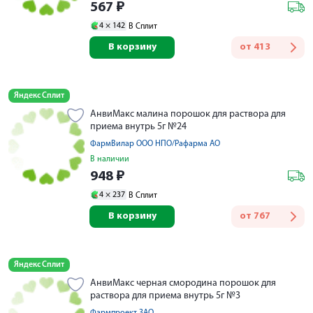
567
₽
4 ×
142
В Сплит
В корзину
от
413
Яндекс Сплит
АнвиМакс малина порошок для раствора для
приема внутрь 5г №24
ФармВилар ООО НПО/Рафарма АО
В наличии
948
₽
4 ×
237
В Сплит
В корзину
от
767
Яндекс Сплит
АнвиМакс черная смородина порошок для
раствора для приема внутрь 5г №3