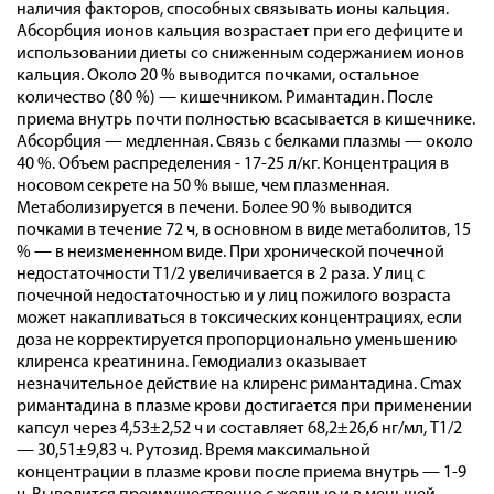
наличия факторов, способных связывать ионы кальция.
Абсорбция ионов кальция возрастает при его дефиците и
использовании диеты со сниженным содержанием ионов
кальция. Около 20 % выводится почками, остальное
количество (80 %) — кишечником. Римантадин. После
приема внутрь почти полностью всасывается в кишечнике.
Абсорбция — медленная. Связь с белками плазмы — около
40 %. Объем распределения - 17-25 л/кг. Концентрация в
носовом секрете на 50 % выше, чем плазменная.
Метаболизируется в печени. Более 90 % выводится
почками в течение 72 ч, в основном в виде метаболитов, 15
% — в неизмененном виде. При хронической почечной
недостаточности T1/2 увеличивается в 2 раза. У лиц с
почечной недостаточностью и у лиц пожилого возраста
может накапливаться в токсических концентрациях, если
доза не корректируется пропорционально уменьшению
клиренса креатинина. Гемодиализ оказывает
незначительное действие на клиренс римантадина. Cmax
римантадина в плазме крови достигается при применении
капсул через 4,53±2,52 ч и составляет 68,2±26,6 нг/мл, T1/2
— 30,51±9,83 ч. Рутозид. Время максимальной
концентрации в плазме крови после приема внутрь — 1-9