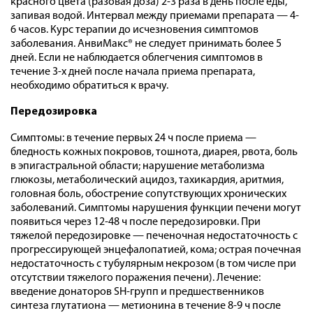
красного цвета (разовая доза) 2-3 раза в день после еды,
запивая водой. Интервал между приемами препарата — 4-
6 часов. Курс терапии до исчезновения симптомов
заболевания. АнвиМакс® не следует принимать более 5
дней. Если не наблюдается облегчения симптомов в
течение 3-х дней после начала приема препарата,
необходимо обратиться к врачу.
Передозировка
Симптомы: в течение первых 24 ч после приема —
бледность кожных покровов, тошнота, диарея, рвота, боль
в эпигастральной области; нарушение метаболизма
глюкозы, метаболический ацидоз, тахикардия, аритмия,
головная боль, обострение сопутствующих хронических
заболеваний. Симптомы нарушения функции печени могут
появиться через 12-48 ч после передозировки. При
тяжелой передозировке — печеночная недостаточность с
прогрессирующей энцефалопатией, кома; острая почечная
недостаточность с тубулярным некрозом (в том числе при
отсутствии тяжелого поражения печени). Лечение:
введение донаторов SH-групп и предшественников
синтеза глутатиона — метионина в течение 8-9 ч после