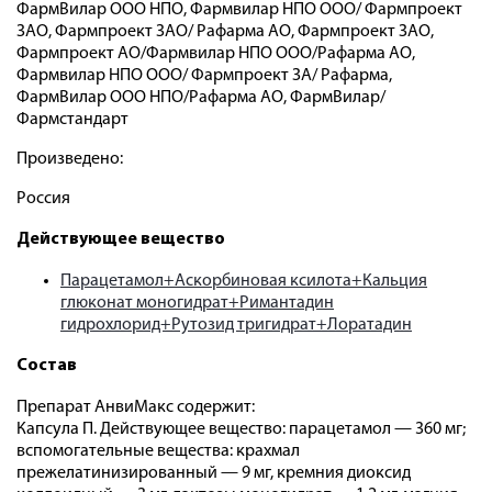
ФармВилар ООО НПО, Фармвилар НПО ООО/ Фармпроект
ЗАО, Фармпроект ЗАО/ Рафарма АО, Фармпроект ЗАО,
Фармпроект АО/Фармвилар НПО ООО/Рафарма АО,
Фармвилар НПО ООО/ Фармпроект ЗА/ Рафарма,
ФармВилар ООО НПО/Рафарма АО, ФармВилар/
Фармстандарт
Произведено:
Россия
Действующее вещество
Парацетамол+Аскорбиновая ксилота+Кальция
глюконат моногидрат+Римантадин
гидрохлорид+Рутозид тригидрат+Лоратадин
Состав
Препарат АнвиМакс содержит:
Капсула П. Действующее вещество: парацетамол — 360 мг;
вспомогательные вещества: крахмал
прежелатинизированный — 9 мг, кремния диоксид