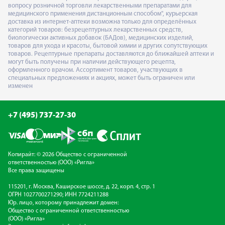
вопросу розничной торговли лекарственными препаратами для
медицинского применения дистанционным способом", курьерская
доставка из интернет-аптеки возможна только для определённых
категорий товаров: безрецептурных лекарственных средств,
биологически активных добавок (БАДов), медицинских изделий,
товаров для ухода и красоты, бытовой химии и других сопутствующих
товаров. Рецептурные препараты доставляются до ближайшей аптеки и
могут быть получены при наличии действующего рецепта,
оформленного врачом. Ассортимент товаров, участвующих в
специальных предложениях и акциях, может быть ограничен или
изменен
+7 (495) 737-27-30
Копирайт: © 2026 Общество с ограниченной
ответственностью (ООО) «Ригла»
Все права защищены
115201, г. Москва, Каширское шоссе, д. 22, корп. 4, стр. 1
ОГРН 1027700271290; ИНН 7724211288
Юр. лицо, которому принадлежит домен:
Общество с ограниченной ответственностью
(ООО) «Ригла»