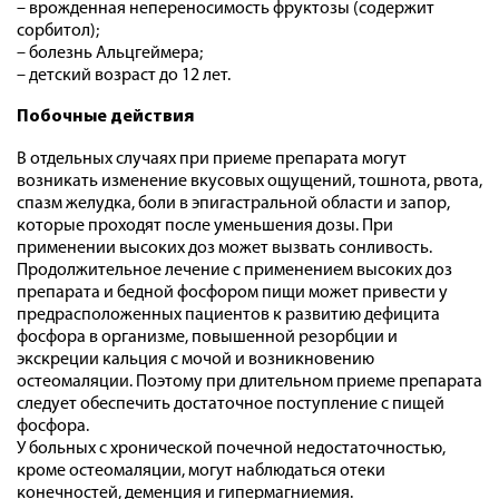
– врожденная непереносимость фруктозы (содержит
сорбитол);
– болезнь Альцгеймера;
– детский возраст до 12 лет.
Побочные действия
В отдельных случаях при приеме препарата могут
возникать изменение вкусовых ощущений, тошнота, рвота,
спазм желудка, боли в эпигастральной области и запор,
которые проходят после уменьшения дозы. При
применении высоких доз может вызвать сонливость.
Продолжительное лечение с применением высоких доз
препарата и бедной фосфором пищи может привести у
предрасположенных пациентов к развитию дефицита
фосфора в организме, повышенной резорбции и
экскреции кальция с мочой и возникновению
остеомаляции. Поэтому при длительном приеме препарата
следует обеспечить достаточное поступление с пищей
фосфора.
У больных с хронической почечной недостаточностью,
кроме остеомаляции, могут наблюдаться отеки
конечностей, деменция и гипермагниемия.