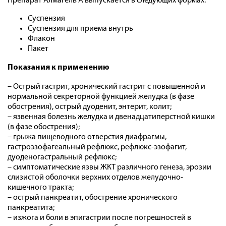
Препарат Алмагель А выпускается в следующих формах:
Суспензия
Суспензия для приема внутрь
Флакон
Пакет
Показания к применению
– Острый гастрит, хронический гастрит с повышенной и
нормальной секреторной функцией желудка (в фазе
обострения), острый дуоденит, энтерит, колит;
– язвенная болезнь желудка и двенадцатиперстной кишки
(в фазе обострения);
– грыжа пищеводного отверстия диафрагмы,
гастроэзофагеальный рефлюкс, рефлюкс-эзофагит,
дуоденогастральный рефлюкс;
– симптоматические язвы ЖКТ различного генеза, эрозии
слизистой оболочки верхних отделов желудочно-
кишечного тракта;
– острый панкреатит, обострение хронического
панкреатита;
– изжога и боли в эпигастрии после погрешностей в