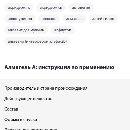
акридерм гк
акридерм ск
актовегин
аллопуринол
аллохол
алмагель
алтей сироп
алфавит для мужчин
алфлутоп
альтевир (интерферон альфа-2b)
Алмагель А: инструкция по применению
Производитель и страна происхождения
Действующее вещество
Состав
Формы выпуска