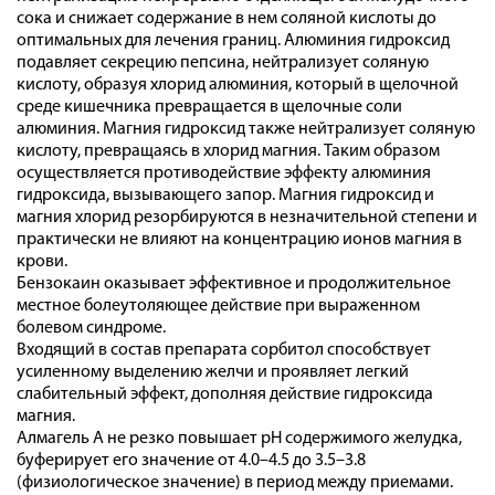
сока и снижает содержание в нем соляной кислоты до
оптимальных для лечения границ. Алюминия гидроксид
подавляет секрецию пепсина, нейтрализует соляную
кислоту, образуя хлорид алюминия, который в щелочной
среде кишечника превращается в щелочные соли
алюминия. Магния гидроксид также нейтрализует соляную
кислоту, превращаясь в хлорид магния. Таким образом
осуществляется противодействие эффекту алюминия
гидроксида, вызывающего запор. Магния гидроксид и
магния хлорид резорбируются в незначительной степени и
практически не влияют на концентрацию ионов магния в
крови.
Бензокаин оказывает эффективное и продолжительное
местное болеутоляющее действие при выраженном
болевом синдроме.
Входящий в состав препарата сорбитол способствует
усиленному выделению желчи и проявляет легкий
слабительный эффект, дополняя действие гидроксида
магния.
Алмагель А не резко повышает рН содержимого желудка,
буферирует его значение от 4.0–4.5 до 3.5–3.8
(физиологическое значение) в период между приемами.