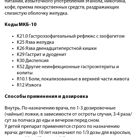
питании, избыточного употребления этанола, никотина,
кофе, приема лекарственных средств, раздражающих
слизистую оболочку желудка.
Коды МКБ-10
K21.0 Гастроэзофагеальный рефлюкс с эзофагитом
K25 Язва желудка
K26 Язва двенадцатиперстной кишки
K29 Гастрит и дуоденит
K30 Диспепсия
K52 Другие неинфекционные гастроэнтериты и
колиты
R10.1 Боли, локализованные в верхней части живота
R12 Изжога
Способы применения и дозировка
Внутрь. По назначению врача, по 1-3 дозировочные
(чайные) ложки, в зависимости от остроты случая, 3-4 раза/
сут за полчаса до еды и вечером перед сном.
У детей препарат применяется строго по назначению
врача: детям до 10 лет назначают по 1/3 дозы для взрослых,