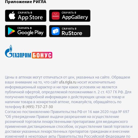
Приложение РИГЛА
Цены в аптеках могут отличаться от цен, указанных на сайте. Обращаем
ваше внимание на то, что сайт
ufa.rigla.ru
носит исключительно
информационный характер и ни при каких условиях не является
публичной офертой, определяемой положениями п. 2 ст. 437 ГК РФ. Для
получения подробной информации о действующих ценах на товар и
наличии товара в конкретной аптеке, пожалуйста, обращайтесь по
телефону
8 (495) 737-27-30
Согласно постановлению Правительства РФ от 16 мая 2020 года № 697
"Об утверждении Правил выдачи разрешения на осуществление
розничной торговли лекарственными препаратами для медицинского
применения дистанционным способом, осуществления такой торговли и
доставки указанных лекарственных препаратов гражданам и внесении
изменений в некоторые акты Правительства Российской Федерации по