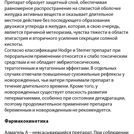
Препарат образует защитный слой, обеспечивая
равномерное распространение на слизистой оболочке
желудка активных веществ и оказывает длительное
местное действие без последующего образования
двуокиси углерода в желудке, которая, в свою очередь,
является причиной метеоризма, чувства тяжести в области
эпигастрия и вторичного усиления секреции соляной
кислоты.
Согласно классификации Hodge и Sterner препарат при
пероральном применении относится к слабо токсическим
средствам и не обладает эмбриотоксическим,
тератогенным и мутагенным эффектами. В отдельных
случаях отмечали повышенные сухожильные рефлексы у
новорожденных, чьи матери принимали препарат в
течение длительного времени. Кроме того, у
новорожденных существует опасность развития
гипермагниемии, особенно при состоянии дегидратации,
поэтому продолжительное применение препарата
беременным и новорожденным не рекомендуется.
Фармакокинетика
Алмагель А – невсасывающийся препарат. При соблюдении