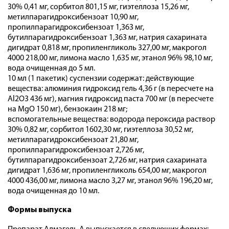
30% 0,41 мг, сорбитол 801,15 мг, гиэтеллоза 15,26 мг,
метилпарагидроксибензоат 10,90 мг,
пропилпарагидроксибензоат 1,363 мг,
бутилпарагидроксибензоат 1,363 мг, натрия сахарината
дигидрат 0,818 мг, пропиленгликоль 327,00 мг, макрогол
4000 218,00 мг, лимона масло 1,635 мг, этанол 96% 98,10 мг,
вода очищенная до 5 мл.
10 мл (1 пакетик) суспензии содержат: действующие
вещества: алюминия гидроксид гель 4,36 г (в пересчете на
Al2O3 436 мг), магния гидроксид паста 700 мг (в пересчете
на MgO 150 мг), бензокаин 218 мг;
вспомогательные вещества: водорода пероксида раствор
30% 0,82 мг, сорбитол 1602,30 мг, гиэтеллоза 30,52 мг,
метилпарагидроксибензоат 21,80 мг,
пропилпарагидроксибензоат 2,726 мг,
бутилпарагидроксибензоат 2,726 мг, натрия сахарината
дигидрат 1,636 мг, пропиленгликоль 654,00 мг, макрогол
4000 436,00 мг, лимона масло 3,27 мг, этанол 96% 196,20 мг,
вода очищенная до 10 мл.
Формы выпуска