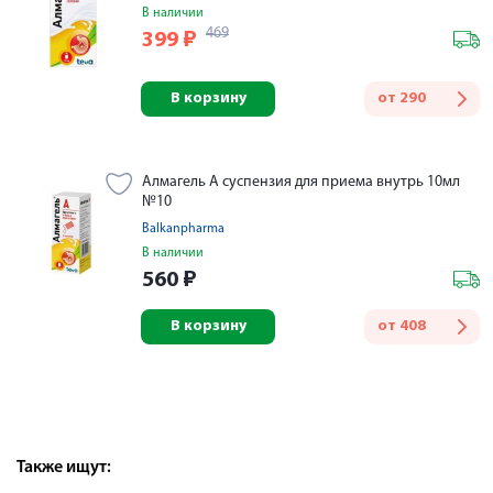
В наличии
469
399
₽
В корзину
от
290
Алмагель А суспензия для приема внутрь 10мл
№10
Balkanpharma
В наличии
560
₽
В корзину
от
408
Также ищут: