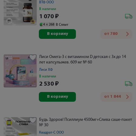
ВТФ ООО
В наличии
1 070
₽
4 ×
268
В Сплит
В корзину
от
780
Лиси Омега-3 с витамином D детская с 3х до 14
лет капсулыжев. 609 мг № 60
Лиси ХФ
В наличии
2 530
₽
В корзину
от
1 844
Будь Здоров! Псиллиум 4500мг+Слива саше-пакет
№ 30
Квадрат-С ООО