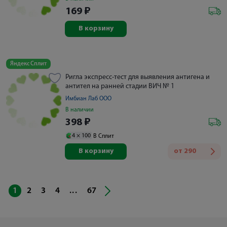
169
₽
В корзину
Яндекс Сплит
Ригла экспресс-тест для выявления антигена и
антител на ранней стадии ВИЧ № 1
Имбиан Лаб ООО
В наличии
398
₽
4 ×
100
В Сплит
В корзину
от
290
...
1
2
3
4
67