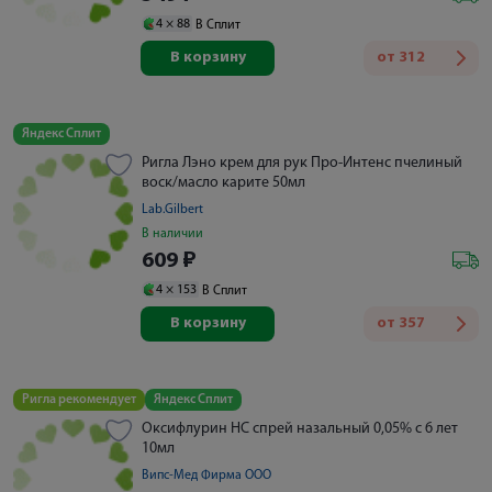
4 ×
88
В Сплит
В корзину
от
312
Яндекс Сплит
Ригла Лэно крем для рук Про-Интенс пчелиный
воск/масло карите 50мл
Lab.Gilbert
В наличии
609
₽
4 ×
153
В Сплит
В корзину
от
357
Ригла рекомендует
Яндекс Сплит
Оксифлурин НС спрей назальный 0,05% с 6 лет
10мл
Випс-Мед Фирма ООО