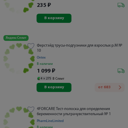
235
₽
В корзину
Яндекс Сплит
Ферстэйд трусы-подгузники для взрослых р.М №
10
Ontex
В наличии
1 099
₽
4 ×
275
В Сплит
В корзину
от
683
4FORCARE Тест-полоска для определения
беременности ультрачувствительный № 1
PharmLineLimited
В наличии