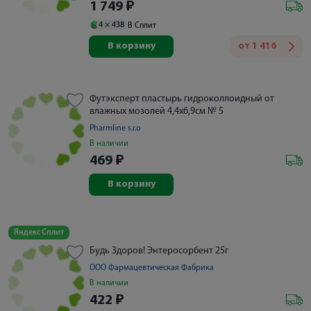
1 749
₽
4 ×
438
В Сплит
В корзину
от
1 416
Футэксперт пластырь гидроколлоидный от
влажных мозолей 4,4х6,9см № 5
Pharmline s.r.o
В наличии
469
₽
В корзину
Яндекс Сплит
Будь Здоров! Энтеросорбент 25г
ООО Фармацевтическая Фабрика
В наличии
422
₽