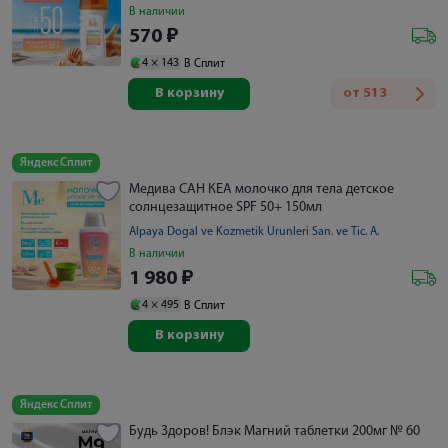
В наличии
570
₽
4 ×
143
В Сплит
В корзину
от
513
Яндекс Сплит
Медива САН КЕА молочко для тела детское
солнцезащитное SPF 50+ 150мл
Alpaya Dogal ve Kozmetik Urunleri San. ve Tic. A.
В наличии
1 980
₽
4 ×
495
В Сплит
В корзину
Яндекс Сплит
Будь Здоров! Блэк Магний таблетки 200мг № 60