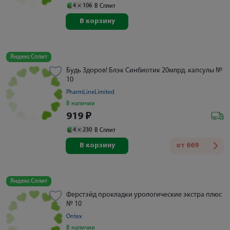
4 ×
106
В Сплит
В корзину
Яндекс Сплит
Будь Здоров! Блэк Синбиотик 20млрд. капсулы №
10
PharmLineLimited
В наличии
919
₽
4 ×
230
В Сплит
В корзину
от
669
Яндекс Сплит
Ферстэйд прокладки урологические экстра плюс
№ 10
Ontex
В наличии