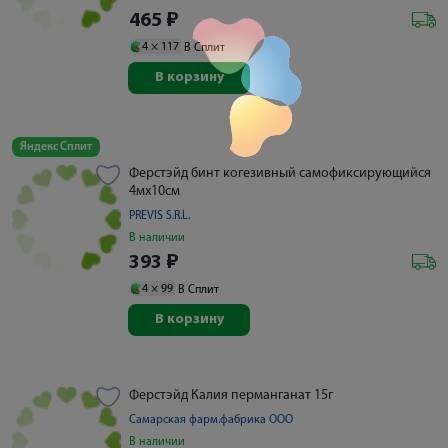
465
₽
4 ×
117
В Сплит
В корзину
Яндекс Сплит
Ферстэйд бинт когезивный самофиксирующийся
4мх10см
PREVIS S.R.L.
В наличии
393
₽
4 ×
99
В Сплит
В корзину
Ферстэйд Калия перманганат 15г
Самарская фарм.фабрика ООО
В наличии