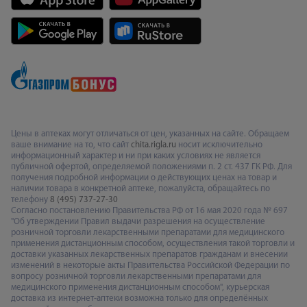
Цены в аптеках могут отличаться от цен, указанных на сайте. Обращаем
ваше внимание на то, что сайт
chita.rigla.ru
носит исключительно
информационный характер и ни при каких условиях не является
публичной офертой, определяемой положениями п. 2 ст. 437 ГК РФ. Для
получения подробной информации о действующих ценах на товар и
наличии товара в конкретной аптеке, пожалуйста, обращайтесь по
телефону
8 (495) 737-27-30
Согласно постановлению Правительства РФ от 16 мая 2020 года № 697
"Об утверждении Правил выдачи разрешения на осуществление
розничной торговли лекарственными препаратами для медицинского
применения дистанционным способом, осуществления такой торговли и
доставки указанных лекарственных препаратов гражданам и внесении
изменений в некоторые акты Правительства Российской Федерации по
вопросу розничной торговли лекарственными препаратами для
медицинского применения дистанционным способом", курьерская
доставка из интернет-аптеки возможна только для определённых