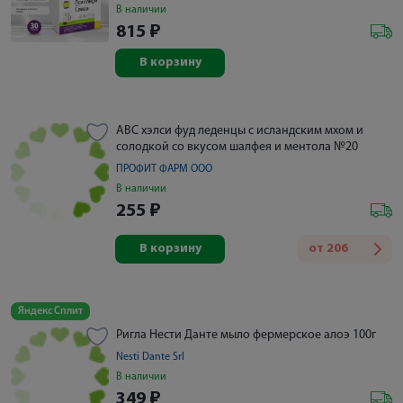
В наличии
815
₽
В корзину
АВС хэлси фуд леденцы с исландским мхом и
солодкой со вкусом шалфея и ментола №20
ПРОФИТ ФАРМ ООО
В наличии
255
₽
В корзину
от
206
Яндекс Сплит
Ригла Нести Данте мыло фермерское алоэ 100г
Nesti Dante Srl
В наличии
349
₽