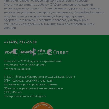
категорий товаров: безрецептурных лекарственных средств,
биологически активных добавок (БАДов), медицинских изделий,
товаров для ухода и красоты, бытовой химии и других сопутствующих
товаров. Рецептурные препараты доставляются до ближайшей аптеки и
могут быть получены при наличии действующего рецепта,
оформленного врачом. Ассортимент товаров, участвующих в
специальных предложениях и акциях, может быть ограничен или
изменен
+7 (495) 737-27-30
Копирайт: © 2026 Общество с ограниченной
ответственностью (ООО) «Ригла»
Все права защищены
115201, г. Москва, Каширское шоссе, д. 22, корп. 4, стр. 1
ОГРН 1027700271290; ИНН 7724211288
Юр. лицо, которому принадлежит домен:
Общество с ограниченной ответственностью
(ООО) «Ригла»
Электронная почта:
info@rigla.ru