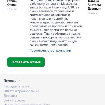
благодарность девушке Серафиме,
Степан
Татьяна
работнику аптеки в г. Москве, на
Степан
Анатольевн
улице Большая Полянка д.4/10 , за
Девяткина
10 июля
очень вежливое, терпеливое и
07 июля
внимательное отношение к
покупателям и подробную
консультацию по лекарственным
препаратам на простом и понятном
языке! в наше время это большая
редкость! Таких работников нужно
ценить и поощрять потому, что они
очень высоко поднимают имидж
вашей компании! Спасибо!
Посмотреть ответ компании
Оставить отзыв
Помощь
Как сделать заказ
Оплата и бронирование
Доставка
Это интересно