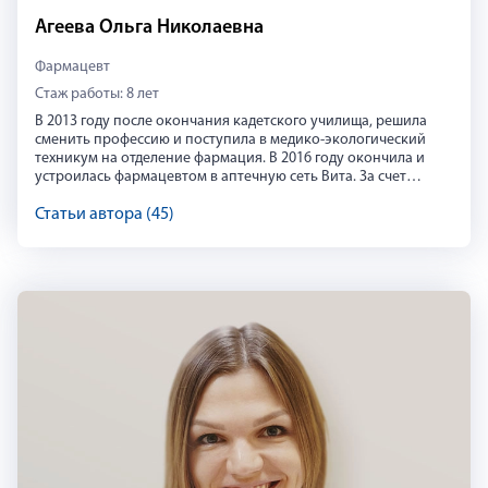
Агеева Ольга Николаевна
Фармацевт
Стаж работы: 8 лет
В 2013 году после окончания кадетского училища, решила
сменить профессию и поступила в медико-экологический
техникум на отделение фармация. В 2016 году окончила и
устроилась фармацевтом в аптечную сеть Вита. За счет
выполнения плановых показателей подразделения,
ежедневных обучений и высокой мотивации к карьерному
Статьи автора (45)
росту спустя 6 месяцев перешла на управляющую должность,
и уже на протяжении 7,5 лет работаю руководителем. В Риглу
устроилась в декабре 2020 года. Работа руководителя
научила меня не бояться и справляться с многозадачностью,
находить подход к разным людям, и вести их в одном
направлении для достижения нужных целей. В свободной
время от работы изучаю корейскую культуру, пишу стихи, а
так же прохожу обучение в школе Останкино по технике
речи, для улучшения дикции и умения правильно
расставлять акценты при устной речи.