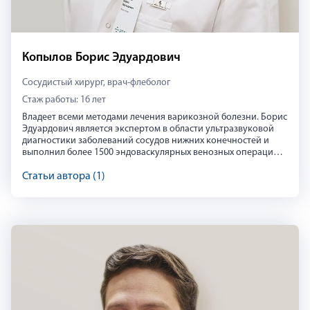
Копылов Борис Эдуардович
Сосудистый хирург, врач-флеболог
Стаж работы: 16 лет
Владеет всеми методами лечения варикозной болезни. Борис
Эдуардович является экспертом в области ультразвуковой
диагностики заболеваний сосудов нижних конечностей и
выполнил более 1500 эндоваскулярных венозных операций.
Активно участвует в региональных и международных
конференциях по специальности. Действующий сертификат
Статьи автора (1)
по хирургии до декабря 2025 года.
Борис Копылов
Владеет всеми методами лечения варикозной болезни. Борис
https://vk.com/atlasclinic