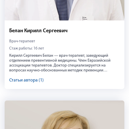
Белан Кирилл Сергеевич
Врач-терапевт
Стаж работы: 16 лет
Кирилл Сергеевич Белан — врач-терапевт, заведующий
отделением превентивной медицины. Член Евразийской
ассоциации терапевтов. Доктор специализируется на
вопросах научно-обоснованных методик превенции
заболеваний. Обладает многолетним опытом системного
ведения пациентов на основе персонализированных
Статьи автора (1)
программ обследования и разработки планов управления
здоровьем. Сфера интересов — нутрициология и методики
микронутриентной поддержки. Действующие сертификаты
по терапии до ноября 2025 года, по организации
Кирилл Белан
здравоохранения и общественному здоровью до декабря
2024 года.
Кирилл Сергеевич Белан — врач-терапевт, заведующий отде
https://vk.com/atlasclinic