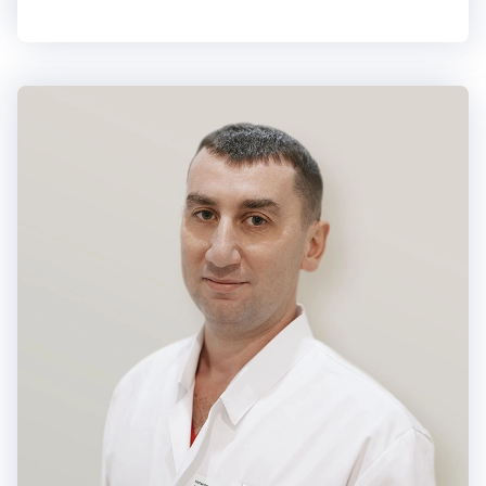
жировым гепатозом. Особая сфера интересов — трофология
и нутрициология, в рамках которых разрабатываются
индивидуальные рекомендации по питанию.
Анна Каршиева
Опытный гастроэнтеролог и врач-терапевт высшей категори
https://vk.com/atlasclinic