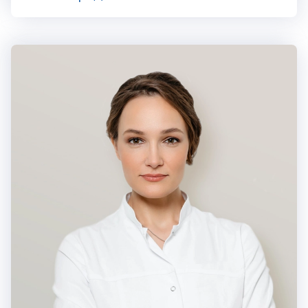
когнитивно-бихевиоральных терапевтов и Ассоциации
когнитивно-поведенческой психотерапии. Действующие
сертификаты по психиатрии до марта 2028 года,
психотерапии до ноября 2024 года, психиатрии-наркологии
Юлия Карачёва
до апреля 2024 года.
Юлия Викторовна — опытный врач-психотерапевт. Специализи
https://vk.com/atlasclinic