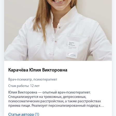
Карачёва Юлия Викторовна
Врач-психиатр, психотерапевт
Стаж работы: 12 лет
Юлия Викторовна — опытный врач-психотерапевт.
Специализируется на тревожных, депрессивных,
психосоматических расстройствах, а также расстройствах
приема пищи. Реализует персонализированный подход к
пациенту с применением фармакологических и
психотерапевтических методов. Член Ассоциации
Статьи автора (1)