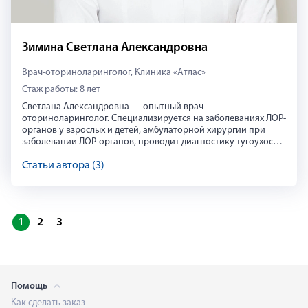
Зимина Светлана Александровна
Врач-оториноларинголог, Клиника «Атлас»
Ольга Агеева
Стаж работы: 8 лет
В 2013 году после окончания кадетского училища, решила см
Светлана Александровна — опытный врач-
оториноларинголог. Специализируется на заболеваниях ЛОР-
органов у взрослых и детей, амбулаторной хирургии при
заболевании ЛОР-органов, проводит диагностику тугоухости
у взрослых и детей.
Статьи автора (3)
Светлана Зимина
1
2
3
Светлана Александровна — опытный врач-оториноларинголог.
https://vk.com/atlasclinic
Помощь
Как сделать заказ