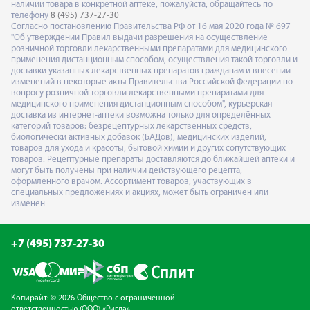
наличии товара в конкретной аптеке, пожалуйста, обращайтесь по
телефону
8 (495) 737-27-30
Согласно постановлению Правительства РФ от 16 мая 2020 года № 697
"Об утверждении Правил выдачи разрешения на осуществление
розничной торговли лекарственными препаратами для медицинского
применения дистанционным способом, осуществления такой торговли и
доставки указанных лекарственных препаратов гражданам и внесении
изменений в некоторые акты Правительства Российской Федерации по
вопросу розничной торговли лекарственными препаратами для
медицинского применения дистанционным способом", курьерская
доставка из интернет-аптеки возможна только для определённых
категорий товаров: безрецептурных лекарственных средств,
биологически активных добавок (БАДов), медицинских изделий,
товаров для ухода и красоты, бытовой химии и других сопутствующих
товаров. Рецептурные препараты доставляются до ближайшей аптеки и
могут быть получены при наличии действующего рецепта,
оформленного врачом. Ассортимент товаров, участвующих в
специальных предложениях и акциях, может быть ограничен или
изменен
+7 (495) 737-27-30
Копирайт: © 2026 Общество с ограниченной
ответственностью (ООО) «Ригла»