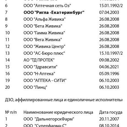
6
ООО "Аптечная сеть Оз"
15.01.1992/
7
ООО "Ригла -Екатеринбург"
07.04.200
8
ООО "Альфа Живика"
26.08.200
9
ООО "Бета Живика"
26.08.200
10
ООО "Гамма Живика"
26.08.200
11
ООО "Вега Живика"
26.08.200
12
ООО "Живика Центр"
26.08.200
13
ООО "АС-Бюро плюс"
15.10.1997/
14
АО "ТД ПРОТЕК"
09.08.200
15
ООО "Здравсити"
04.06.202
16
ООО "Н-Аптека"
05.09.199
19
ООО "АПТЕКА - СИТИ"
06.10.200
20
ООО "Линц"
06.10.200
ДЗО, аффиллированные лица и единоличные исполнительные
№ п/п
Наименование юридического лица
Дата государ
1
ООО "ДальнегорскФарм"
20.11.200
2
ООО "Суперфарма-С"
08.10.201