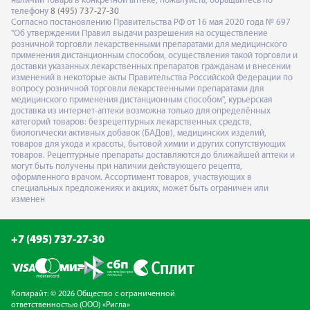
наличии товара в конкретной аптеке, пожалуйста, обращайтесь по
телефону
8 (495) 737-27-30
Согласно постановлению Правительства РФ от 16 мая 2020 года № 697
"Об утверждении Правил выдачи разрешения на осуществление
розничной торговли лекарственными препаратами для медицинского
применения дистанционным способом, осуществления такой торговли и
доставки указанных лекарственных препаратов гражданам и внесении
изменений в некоторые акты Правительства Российской Федерации по
вопросу розничной торговли лекарственными препаратами для
медицинского применения дистанционным способом", курьерская
доставка из интернет-аптеки возможна только для определённых
категорий товаров: безрецептурных лекарственных средств,
биологически активных добавок (БАДов), медицинских изделий,
товаров для ухода и красоты, бытовой химии и других сопутствующих
товаров. Рецептурные препараты доставляются до ближайшей аптеки и
могут быть получены при наличии действующего рецепта,
оформленного врачом. Ассортимент товаров, участвующих в
специальных предложениях и акциях, может быть ограничен или
изменен
+7 (495) 737-27-30
Копирайт: © 2026 Общество с ограниченной
ответственностью (ООО) «Ригла»