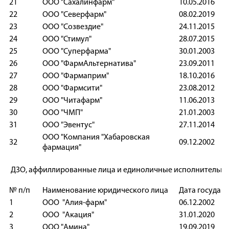
21
ООО "Сахалинфарм"
10.05.201
22
ООО "Северфарм"
08.02.201
23
ООО "Созвездие"
24.11.201
24
ООО "Стимул"
28.07.201
25
ООО "Суперфарма"
30.01.200
26
ООО "ФармАльтернатива"
23.09.201
27
ООО "Фармаприм"
18.10.201
28
ООО "Фармсити"
23.08.201
29
ООО "Читафарм"
11.06.201
30
ООО "ЧМП"
21.01.200
31
ООО "Эвентус"
27.11.201
ООО "Компания "Хабаровская
32
09.12.200
фармация"
ДЗО, аффиллированные лица и единоличные исполнительные
№ п/п
Наименование юридического лица
Дата государ
1
ООО "Алия-фарм"
06.12.200
2
ООО "Акация"
31.01.202
3
ООО "Амина"
19.09.201