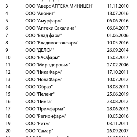
3
ООО "Аверс АПТЕКА МИНИЦЕН"
11.11.201
4
ООО "Аконит"
18.07.201
5
ООО "Амурфарм"
06.06.201
6
ООО "Аптеки Сахалина"
06.04.201
7
ООО "Влад фарм"
01.06.200
8
ООО "Владивостокфарм"
10.05.201
9
ООО "ДЕЛСИ"
26.09.201
10
ООО "ЕАОфарм"
15.03.201
11
ООО "Мир здоровья"
27.02.200
12
ООО "НикаФарм"
17.10.201
13
ООО "НоваФарм"
10.07.201
14
ООО "Образ"
18.08.201
15
ООО "Пеленг"
25.06.201
16
ООО "Пинга"
23.08.201
17
ООО "Примфарма"
28.06.201
18
ООО "Регионфарм"
10.05.201
19
ООО "Ритм"
03.11.201
20
ООО "Самар"
26.09.200